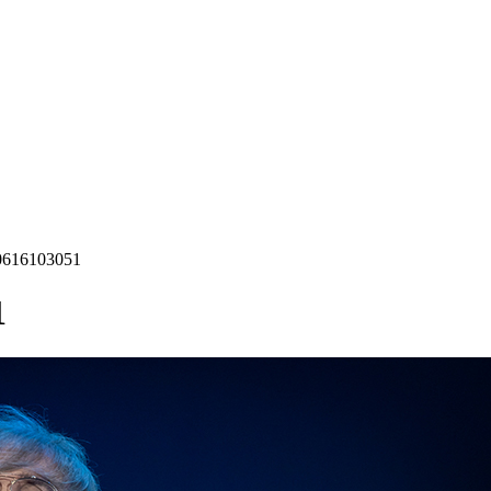
0616103051
1