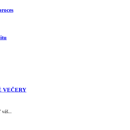
proces
itu
É VEČERY
 váš...