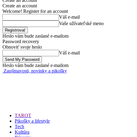
Create an account
Create an account
Welcome! Register for an account
Váš e-mail
Vaše užívateľské meno
Heslo vám bude zaslané e-mailom
Password recovery
Obnoviť svoje heslo
Váš e-mail
Heslo vám bude zaslané e-mailom
Zaujímavosti, novinky a pikošky
TAROT
Pikošky a lifestyle
Tech
Kultúra