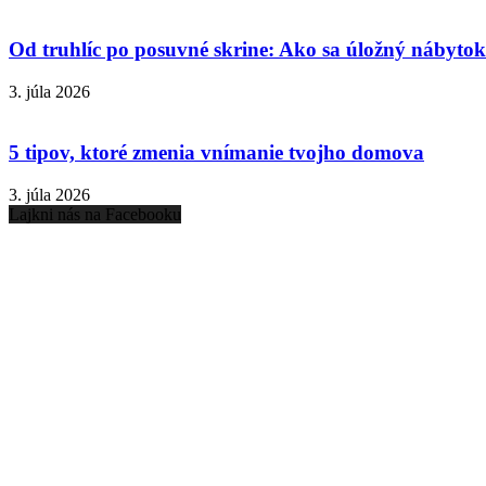
Od truhlíc po posuvné skrine: Ako sa úložný nábytok 
3. júla 2026
5 tipov, ktoré zmenia vnímanie tvojho domova
3. júla 2026
Lajkni nás na Facebooku