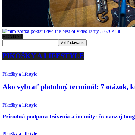
HĽADAŤ
PIKOŠKY A LIFESTYLE
Pikošky a lifestyle
Ako vybrať platobný terminál: 7 otázok, k
Pikošky a lifestyle
Prírodná podpora trávenia a imunity: čo naozaj fun
Pikošky a lifestyle