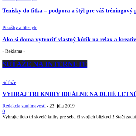
Tenisky do fitka – podpora a štýl pre váš tréningový 
Pikošky a lifestyle
Ako si doma vytvoriť vlastný kútik na relax a kreativ
- Reklama -
SÚŤAŽE NA INTERNETE
Súťaže
VYHRAJ TRI KNIHY IDEÁLNE NA DLHÉ LETN
Redakcia zaujímavostí
-
23. júla 2019
0
Vyhrajte tieto tri skvelé knihy pre seba či svojich blízkych! Stačí zadať