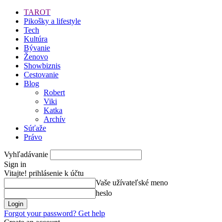
TAROT
Pikošky a lifestyle
Tech
Kultúra
Bývanie
Ženovo
Showbiznis
Cestovanie
Blog
Robert
Viki
Katka
Archív
Súťaže
Právo
Vyhľadávanie
Sign in
Vitajte! prihlásenie k účtu
Vaše užívateľské meno
heslo
Forgot your password? Get help