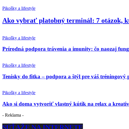
Pikošky a lifestyle
Ako vybrať platobný terminál: 7 otázok, k
Pikošky a lifestyle
Prírodná podpora trávenia a imunity: čo naozaj fun
Pikošky a lifestyle
Tenisky do fitka – podpora a štýl pre váš tréningový 
Pikošky a lifestyle
Ako si doma vytvoriť vlastný kútik na relax a kreativ
- Reklama -
SÚŤAŽE NA INTERNETE