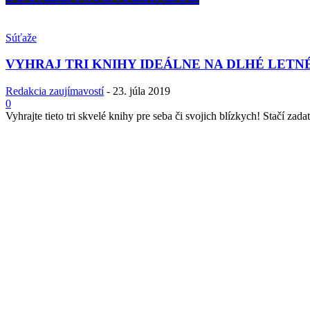
Súťaže
VYHRAJ TRI KNIHY IDEÁLNE NA DLHÉ LETN
Redakcia zaujímavostí
-
23. júla 2019
0
Vyhrajte tieto tri skvelé knihy pre seba či svojich blízkych! Stačí zadať