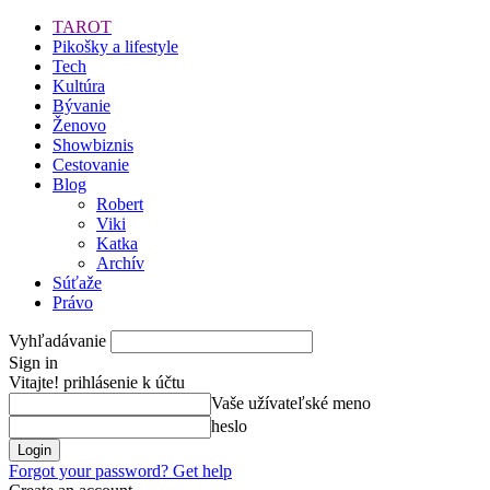
TAROT
Pikošky a lifestyle
Tech
Kultúra
Bývanie
Ženovo
Showbiznis
Cestovanie
Blog
Robert
Viki
Katka
Archív
Súťaže
Právo
Vyhľadávanie
Sign in
Vitajte! prihlásenie k účtu
Vaše užívateľské meno
heslo
Forgot your password? Get help