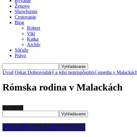
Bývanie
Ženovo
Showbiznis
Cestovanie
Blog
Robert
Viki
Katka
Archív
Súťaže
Právo
Úvod
Oskar Dobrovodský a jeho neprispôsobiví susedia v Malackác
Rómska rodina v Malackách
HĽADAŤ
PIKOŠKY A LIFESTYLE