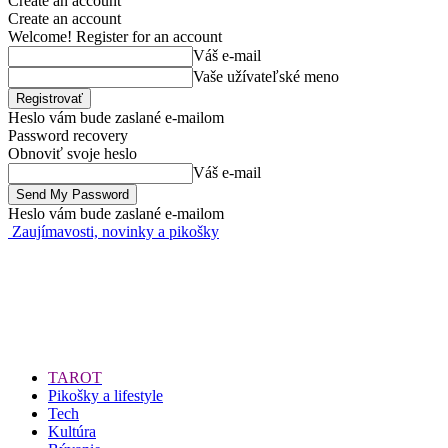
Create an account
Create an account
Welcome! Register for an account
Váš e-mail
Vaše užívateľské meno
Heslo vám bude zaslané e-mailom
Password recovery
Obnoviť svoje heslo
Váš e-mail
Heslo vám bude zaslané e-mailom
Zaujímavosti, novinky a pikošky
TAROT
Pikošky a lifestyle
Tech
Kultúra