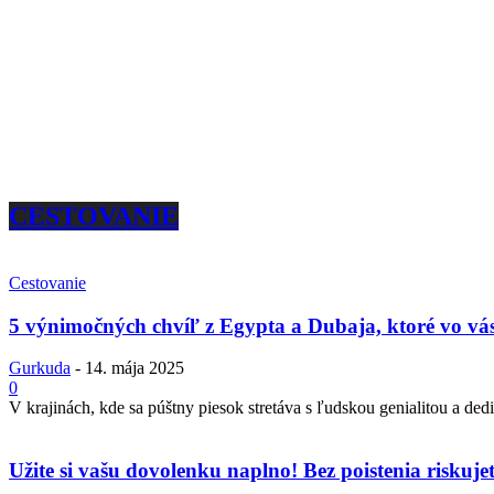
CESTOVANIE
Cestovanie
5 výnimočných chvíľ z Egypta a Dubaja, ktoré vo vás
Gurkuda
-
14. mája 2025
0
V krajinách, kde sa púštny piesok stretáva s ľudskou genialitou a dedi
Užite si vašu dovolenku naplno! Bez poistenia riskuje