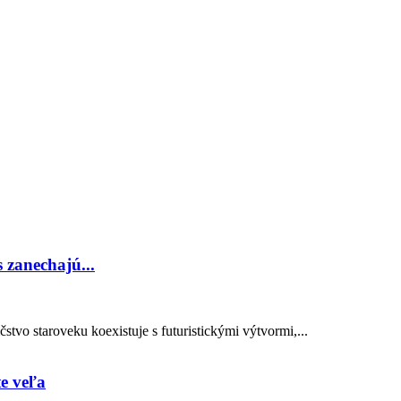
 zanechajú...
čstvo staroveku koexistuje s futuristickými výtvormi,...
te veľa