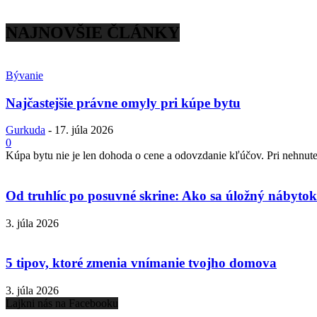
NAJNOVŠIE ČLÁNKY
Bývanie
Najčastejšie právne omyly pri kúpe bytu
Gurkuda
-
17. júla 2026
0
Kúpa bytu nie je len dohoda o cene a odovzdanie kľúčov. Pri nehnuteľ
Od truhlíc po posuvné skrine: Ako sa úložný nábytok 
3. júla 2026
5 tipov, ktoré zmenia vnímanie tvojho domova
3. júla 2026
Lajkni nás na Facebooku