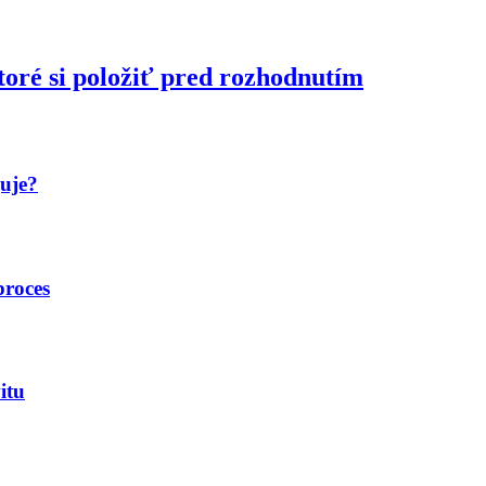
toré si položiť pred rozhodnutím
guje?
proces
itu