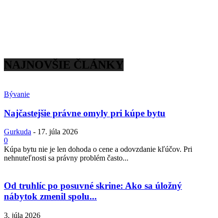
NAJNOVŠIE ČLÁNKY
Bývanie
Najčastejšie právne omyly pri kúpe bytu
Gurkuda
-
17. júla 2026
0
Kúpa bytu nie je len dohoda o cene a odovzdanie kľúčov. Pri
nehnuteľnosti sa právny problém často...
Od truhlíc po posuvné skrine: Ako sa úložný
nábytok zmenil spolu...
3. júla 2026