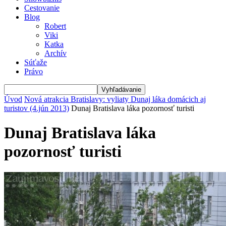
Cestovanie
Blog
Robert
Viki
Katka
Archív
Súťaže
Právo
Úvod
Nová atrakcia Bratislavy: vyliaty Dunaj láka domácich aj
turistov (4.jún 2013)
Dunaj Bratislava láka pozornosť turisti
Dunaj Bratislava láka
pozornosť turisti