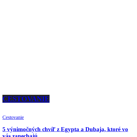
CESTOVANIE
Cestovanie
5 výnimočných chvíľ z Egypta a Dubaja, ktoré vo
vás zanechajú...