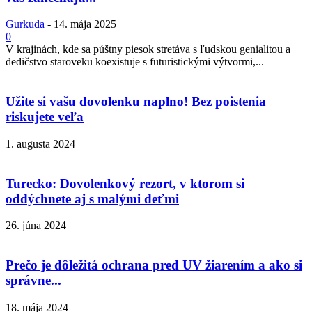
Gurkuda
-
14. mája 2025
0
V krajinách, kde sa púštny piesok stretáva s ľudskou genialitou a
dedičstvo staroveku koexistuje s futuristickými výtvormi,...
Užite si vašu dovolenku naplno! Bez poistenia
riskujete veľa
1. augusta 2024
Turecko: Dovolenkový rezort, v ktorom si
oddýchnete aj s malými deťmi
26. júna 2024
Prečo je dôležitá ochrana pred UV žiarením a ako si
správne...
18. mája 2024