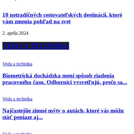
10 netradičných cestovateľských destinácií, ktoré
vám zmenia pohľad na svet
2. apríla 2024
VEDA A TECHNIKA
Veda a technika
Biometrická dochádzka mení spôsob riadenia
pracovného času. Odborníci vysvetľujú, prečo sa...
Veda a technika
Najčastejšie zimné mýty o autách, ktoré vás môžu
stáť peniaze aj...