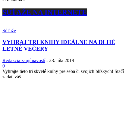
SÚŤAŽE NA INTERNETE
Súťaže
VYHRAJ TRI KNIHY IDEÁLNE NA DLHÉ
LETNÉ VEČERY
Redakcia zaujímavostí
-
23. júla 2019
0
Vyhrajte tieto tri skvelé knihy pre seba či svojich blízkych! Stačí
zadať váš...