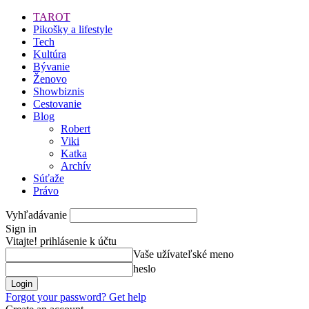
TAROT
Pikošky a lifestyle
Tech
Kultúra
Bývanie
Ženovo
Showbiznis
Cestovanie
Blog
Robert
Viki
Katka
Archív
Súťaže
Právo
Vyhľadávanie
Sign in
Vitajte! prihlásenie k účtu
Vaše užívateľské meno
heslo
Forgot your password? Get help