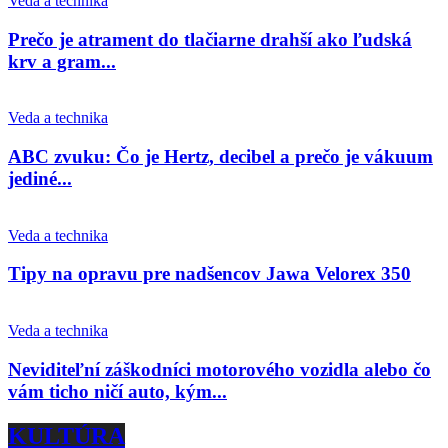
Veda a technika
Prečo je atrament do tlačiarne drahší ako ľudská
krv a gram...
Veda a technika
ABC zvuku: Čo je Hertz, decibel a prečo je vákuum
jediné...
Veda a technika
Tipy na opravu pre nadšencov Jawa Velorex 350
Veda a technika
Neviditeľní záškodníci motorového vozidla alebo čo
vám ticho ničí auto, kým...
KULTÚRA