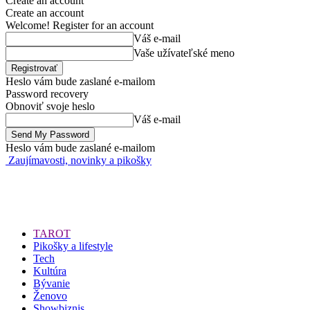
Create an account
Create an account
Welcome! Register for an account
Váš e-mail
Vaše užívateľské meno
Heslo vám bude zaslané e-mailom
Password recovery
Obnoviť svoje heslo
Váš e-mail
Heslo vám bude zaslané e-mailom
Zaujímavosti, novinky a pikošky
TAROT
Pikošky a lifestyle
Tech
Kultúra
Bývanie
Ženovo
Showbiznis