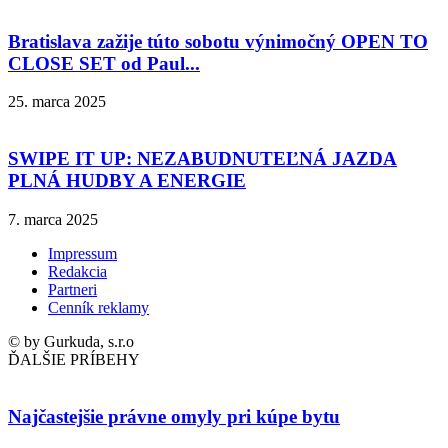
Bratislava zažije túto sobotu výnimočný OPEN TO
CLOSE SET od Paul...
25. marca 2025
SWIPE IT UP: NEZABUDNUTEĽNÁ JAZDA
PLNÁ HUDBY A ENERGIE
7. marca 2025
Impressum
Redakcia
Partneri
Cenník reklamy
© by Gurkuda, s.r.o
ĎALŠIE PRÍBEHY
Najčastejšie právne omyly pri kúpe bytu