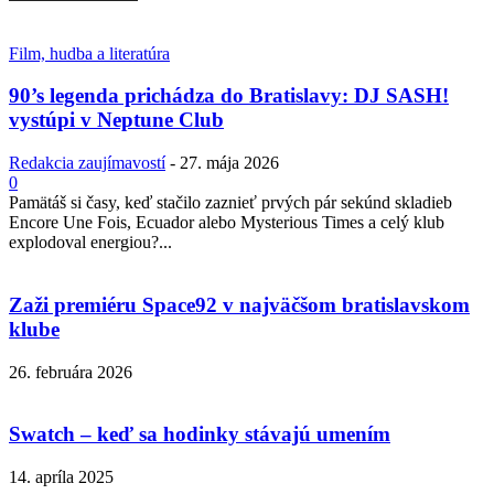
Film, hudba a literatúra
90’s legenda prichádza do Bratislavy: DJ SASH!
vystúpi v Neptune Club
Redakcia zaujímavostí
-
27. mája 2026
0
Pamätáš si časy, keď stačilo zaznieť prvých pár sekúnd skladieb
Encore Une Fois, Ecuador alebo Mysterious Times a celý klub
explodoval energiou?...
Zaži premiéru Space92 v najväčšom bratislavskom
klube
26. februára 2026
Swatch – keď sa hodinky stávajú umením
14. apríla 2025