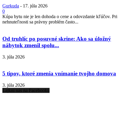
Gurkuda
-
17. júla 2026
0
Kúpa bytu nie je len dohoda o cene a odovzdanie kľúčov. Pri
nehnuteľnosti sa právny problém často...
Od truhlíc po posuvné skrine: Ako sa úložný
nábytok zmenil spolu...
3. júla 2026
5 tipov, ktoré zmenia vnímanie tvojho domova
3. júla 2026
Lajkni nás na Facebooku