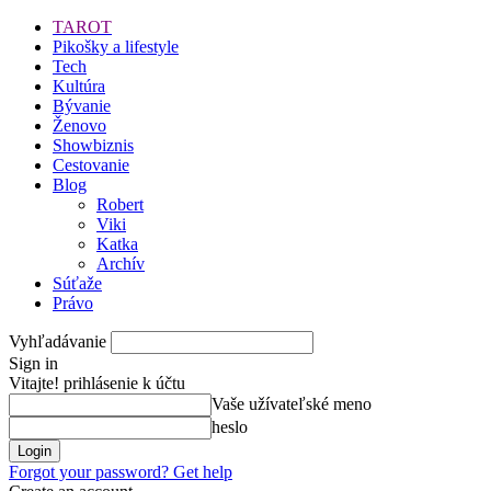
TAROT
Pikošky a lifestyle
Tech
Kultúra
Bývanie
Ženovo
Showbiznis
Cestovanie
Blog
Robert
Viki
Katka
Archív
Súťaže
Právo
Vyhľadávanie
Sign in
Vitajte! prihlásenie k účtu
Vaše užívateľské meno
heslo
Forgot your password? Get help