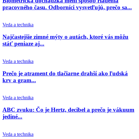
Biometrická dochádzka mení spôsob riadenia
pracovného času. Odborníci vysvetľujú, prečo sa...
Veda a technika
Najčastejšie zimné mýty o autách, ktoré vás môžu
stáť peniaze aj...
Veda a technika
Prečo je atrament do tlačiarne drahší ako ľudská
krv a gram...
Veda a technika
ABC zvuku: Čo je Hertz, decibel a prečo je vákuum
jediné...
Veda a technika