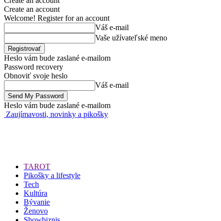
Create an account
Create an account
Welcome! Register for an account
Váš e-mail
Vaše užívateľské meno
Heslo vám bude zaslané e-mailom
Password recovery
Obnoviť svoje heslo
Váš e-mail
Heslo vám bude zaslané e-mailom
Zaujímavosti, novinky a pikošky
TAROT
Pikošky a lifestyle
Tech
Kultúra
Bývanie
Ženovo
Showbiznis