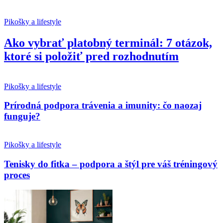
Pikošky a lifestyle
Ako vybrať platobný terminál: 7 otázok,
ktoré si položiť pred rozhodnutím
Pikošky a lifestyle
Prírodná podpora trávenia a imunity: čo naozaj
funguje?
Pikošky a lifestyle
Tenisky do fitka – podpora a štýl pre váš tréningový
proces