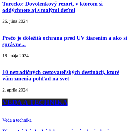
Turecko: Dovolenkový rezort, v ktorom si
oddýchnete aj s malými deťmi
26. júna 2024
Prečo je dôležitá ochrana pred UV žiarením a ako si
správne...
18. mája 2024
10 netradičných cestovateľských destinácií, ktoré
vám zmenia pohľad na svet
2. apríla 2024
VEDA A TECHNIKA
Veda a technika