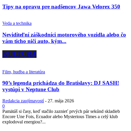
Tipy na opravu pre nadšencov Jawa Velorex 350
Veda a technika
Neviditeľní záškodníci motorového vozidla alebo čo
vám ticho ničí auto, kým...
KULTÚRA
Film, hudba a literatúra
90’s legenda prichádza do Bratislavy: DJ SASH!
vystúpi v Neptune Club
Redakcia zaujímavostí
-
27. mája 2026
0
Pamätáš si časy, keď stačilo zaznieť prvých pár sekúnd skladieb
Encore Une Fois, Ecuador alebo Mysterious Times a celý klub
explodoval energiou?...