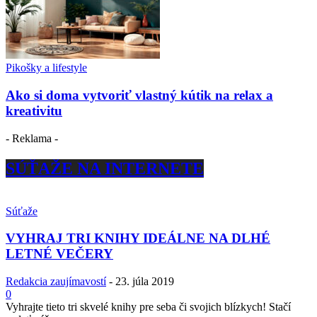
Pikošky a lifestyle
Ako si doma vytvoriť vlastný kútik na relax a
kreativitu
- Reklama -
SÚŤAŽE NA INTERNETE
Súťaže
VYHRAJ TRI KNIHY IDEÁLNE NA DLHÉ
LETNÉ VEČERY
Redakcia zaujímavostí
-
23. júla 2019
0
Vyhrajte tieto tri skvelé knihy pre seba či svojich blízkych! Stačí