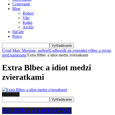
Cestovanie
Blog
Robert
Viki
Katka
Archív
Súťaže
Právo
Úvod
Marc Morrone, najhorší odborník na zvieratká vôbec a rovno
pred kamerami
Extra Blbec a idiot medzi zvieratkami
Extra Blbec a idiot medzi
zvieratkami
HĽADAŤ
PIKOŠKY A LIFESTYLE