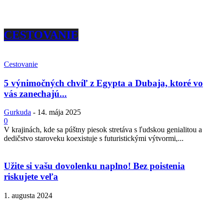
CESTOVANIE
Cestovanie
5 výnimočných chvíľ z Egypta a Dubaja, ktoré vo
vás zanechajú...
Gurkuda
-
14. mája 2025
0
V krajinách, kde sa púštny piesok stretáva s ľudskou genialitou a
dedičstvo staroveku koexistuje s futuristickými výtvormi,...
Užite si vašu dovolenku naplno! Bez poistenia
riskujete veľa
1. augusta 2024