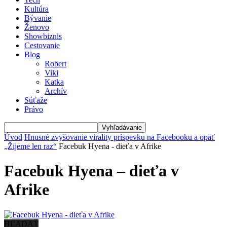
Kultúra
Bývanie
Ženovo
Showbiznis
Cestovanie
Blog
Robert
Viki
Katka
Archív
Súťaže
Právo
Úvod
Hnusné zvyšovanie virality príspevku na Facebooku a opäť
„Žijeme len raz“
Facebuk Hyena - dieťa v Afrike
Facebuk Hyena – dieťa v
Afrike
HĽADAŤ