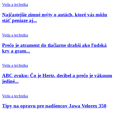
Veda a technika
Najčastejšie zimné mýty o autách, ktoré vás môžu
stáť peniaze aj...
Veda a technika
Prečo je atrament do tlačiarne drahší ako ľudská
krv a gram...
Veda a technika
ABC zvuku: Čo je Hertz, decibel a prečo je vákuum
jediné...
Veda a technika
Tipy na opravu pre nadšencov Jawa Velorex 350