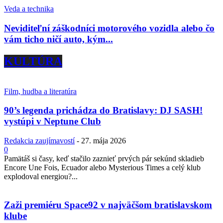
Veda a technika
Neviditeľní záškodníci motorového vozidla alebo čo
vám ticho ničí auto, kým...
KULTÚRA
Film, hudba a literatúra
90’s legenda prichádza do Bratislavy: DJ SASH!
vystúpi v Neptune Club
Redakcia zaujímavostí
-
27. mája 2026
0
Pamätáš si časy, keď stačilo zaznieť prvých pár sekúnd skladieb
Encore Une Fois, Ecuador alebo Mysterious Times a celý klub
explodoval energiou?...
Zaži premiéru Space92 v najväčšom bratislavskom
klube