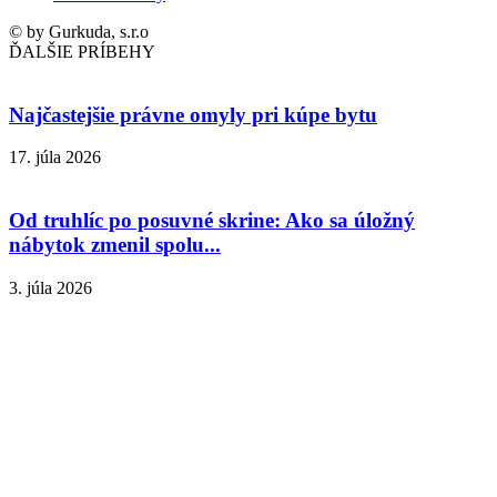
© by Gurkuda, s.r.o
ĎALŠIE PRÍBEHY
Najčastejšie právne omyly pri kúpe bytu
17. júla 2026
Od truhlíc po posuvné skrine: Ako sa úložný
nábytok zmenil spolu...
3. júla 2026