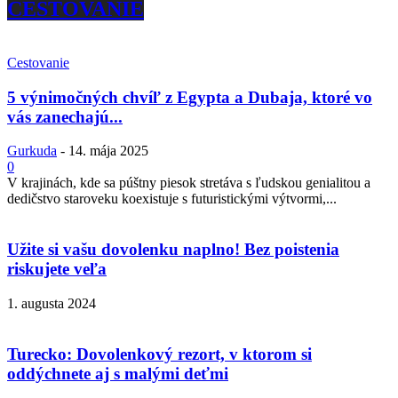
CESTOVANIE
Cestovanie
5 výnimočných chvíľ z Egypta a Dubaja, ktoré vo
vás zanechajú...
Gurkuda
-
14. mája 2025
0
V krajinách, kde sa púštny piesok stretáva s ľudskou genialitou a
dedičstvo staroveku koexistuje s futuristickými výtvormi,...
Užite si vašu dovolenku naplno! Bez poistenia
riskujete veľa
1. augusta 2024
Turecko: Dovolenkový rezort, v ktorom si
oddýchnete aj s malými deťmi