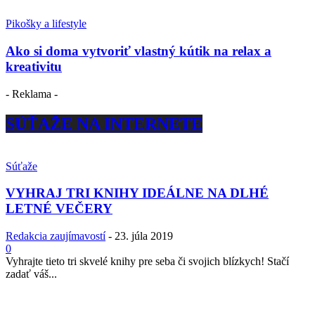
Pikošky a lifestyle
Ako si doma vytvoriť vlastný kútik na relax a
kreativitu
- Reklama -
SÚŤAŽE NA INTERNETE
Súťaže
VYHRAJ TRI KNIHY IDEÁLNE NA DLHÉ
LETNÉ VEČERY
Redakcia zaujímavostí
-
23. júla 2019
0
Vyhrajte tieto tri skvelé knihy pre seba či svojich blízkych! Stačí
zadať váš...