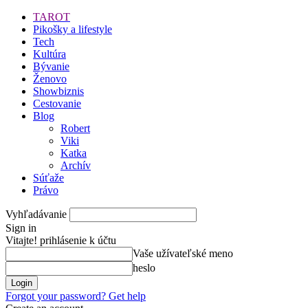
TAROT
Pikošky a lifestyle
Tech
Kultúra
Bývanie
Ženovo
Showbiznis
Cestovanie
Blog
Robert
Viki
Katka
Archív
Súťaže
Právo
Vyhľadávanie
Sign in
Vitajte! prihlásenie k účtu
Vaše užívateľské meno
heslo
Forgot your password? Get help