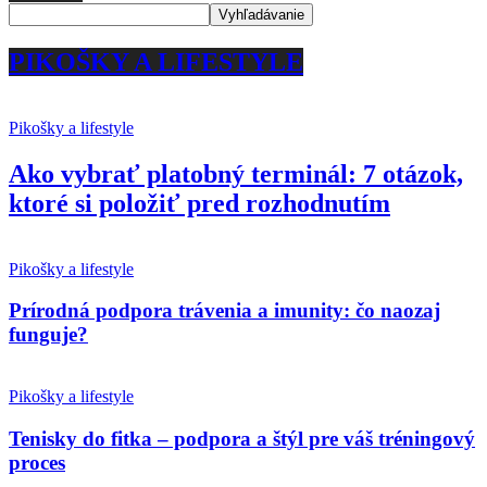
PIKOŠKY A LIFESTYLE
Pikošky a lifestyle
Ako vybrať platobný terminál: 7 otázok,
ktoré si položiť pred rozhodnutím
Pikošky a lifestyle
Prírodná podpora trávenia a imunity: čo naozaj
funguje?
Pikošky a lifestyle
Tenisky do fitka – podpora a štýl pre váš tréningový
proces