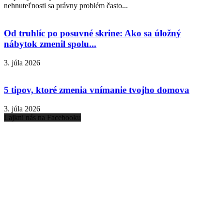
nehnuteľnosti sa právny problém často...
Od truhlíc po posuvné skrine: Ako sa úložný
nábytok zmenil spolu...
3. júla 2026
5 tipov, ktoré zmenia vnímanie tvojho domova
3. júla 2026
Lajkni nás na Facebooku