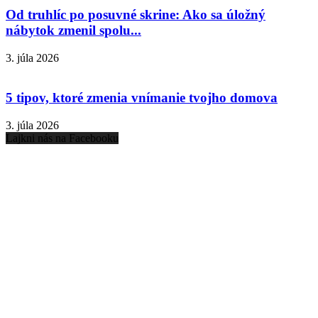
Od truhlíc po posuvné skrine: Ako sa úložný
nábytok zmenil spolu...
3. júla 2026
5 tipov, ktoré zmenia vnímanie tvojho domova
3. júla 2026
Lajkni nás na Facebooku