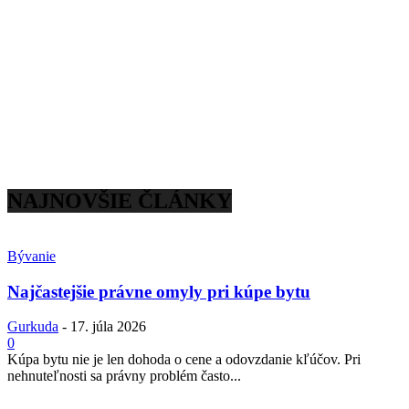
NAJNOVŠIE ČLÁNKY
Bývanie
Najčastejšie právne omyly pri kúpe bytu
Gurkuda
-
17. júla 2026
0
Kúpa bytu nie je len dohoda o cene a odovzdanie kľúčov. Pri
nehnuteľnosti sa právny problém často...