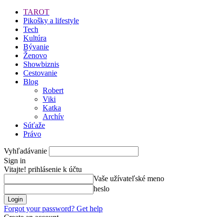
TAROT
Pikošky a lifestyle
Tech
Kultúra
Bývanie
Ženovo
Showbiznis
Cestovanie
Blog
Robert
Viki
Katka
Archív
Súťaže
Právo
Vyhľadávanie
Sign in
Vitajte! prihlásenie k účtu
Vaše užívateľské meno
heslo
Forgot your password? Get help