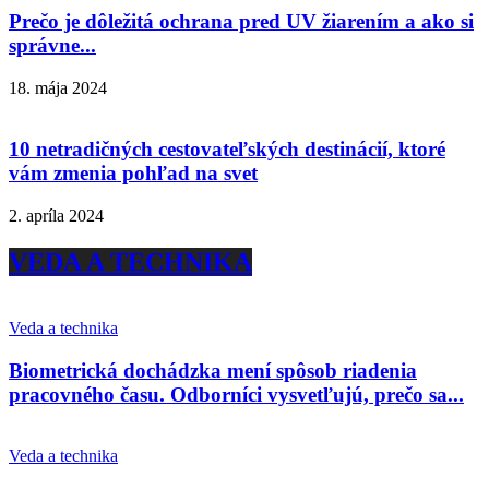
Prečo je dôležitá ochrana pred UV žiarením a ako si
správne...
18. mája 2024
10 netradičných cestovateľských destinácií, ktoré
vám zmenia pohľad na svet
2. apríla 2024
VEDA A TECHNIKA
Veda a technika
Biometrická dochádzka mení spôsob riadenia
pracovného času. Odborníci vysvetľujú, prečo sa...
Veda a technika