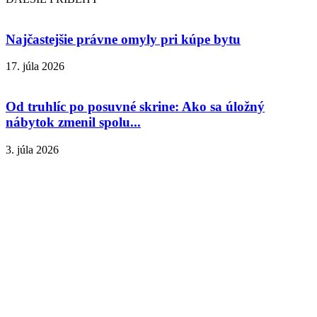
Najčastejšie právne omyly pri kúpe bytu
17. júla 2026
Od truhlíc po posuvné skrine: Ako sa úložný
nábytok zmenil spolu...
3. júla 2026