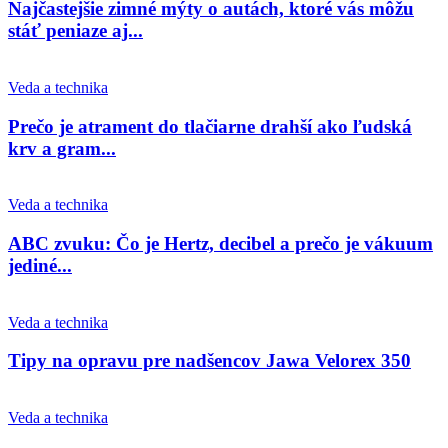
Najčastejšie zimné mýty o autách, ktoré vás môžu
stáť peniaze aj...
Veda a technika
Prečo je atrament do tlačiarne drahší ako ľudská
krv a gram...
Veda a technika
ABC zvuku: Čo je Hertz, decibel a prečo je vákuum
jediné...
Veda a technika
Tipy na opravu pre nadšencov Jawa Velorex 350
Veda a technika