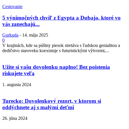
Cestovanie
5 výnimočných chvíľ z Egypta a Dubaja, ktoré vo
vás zanechajú...
Gurkuda
-
14. mája 2025
0
V krajinách, kde sa púštny piesok stretáva s ľudskou genialitou a
dedičstvo staroveku koexistuje s futuristickými výtvormi,...
Užite si vašu dovolenku naplno! Bez poistenia
riskujete veľa
1. augusta 2024
Turecko: Dovolenkový rezort, v ktorom si
oddýchnete aj s malými deťmi
26. júna 2024