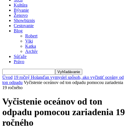
Kultúra
Bývanie
Ženovo
Showbiznis
Cestovanie
Blog
Robert
Viki
Katka
Archív
Súťaže
Právo
Úvod
19 ročný Holanďan vymyslel spôsob, ako vyčistiť oceány od
ton odpadu
Vyčistenie oceánov od ton odpadu pomocou zariadenia
19 ročného
Vyčistenie oceánov od ton
odpadu pomocou zariadenia 19
ročného