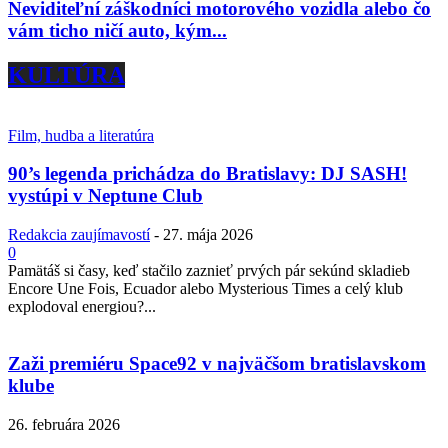
Neviditeľní záškodníci motorového vozidla alebo čo
vám ticho ničí auto, kým...
KULTÚRA
Film, hudba a literatúra
90’s legenda prichádza do Bratislavy: DJ SASH!
vystúpi v Neptune Club
Redakcia zaujímavostí
-
27. mája 2026
0
Pamätáš si časy, keď stačilo zaznieť prvých pár sekúnd skladieb
Encore Une Fois, Ecuador alebo Mysterious Times a celý klub
explodoval energiou?...
Zaži premiéru Space92 v najväčšom bratislavskom
klube
26. februára 2026