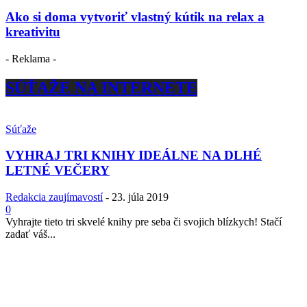
Ako si doma vytvoriť vlastný kútik na relax a
kreativitu
- Reklama -
SÚŤAŽE NA INTERNETE
Súťaže
VYHRAJ TRI KNIHY IDEÁLNE NA DLHÉ
LETNÉ VEČERY
Redakcia zaujímavostí
-
23. júla 2019
0
Vyhrajte tieto tri skvelé knihy pre seba či svojich blízkych! Stačí
zadať váš...