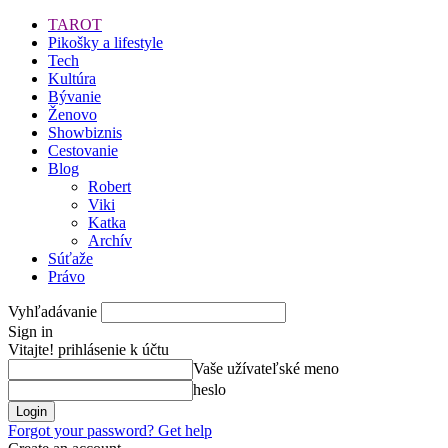
TAROT
Pikošky a lifestyle
Tech
Kultúra
Bývanie
Ženovo
Showbiznis
Cestovanie
Blog
Robert
Viki
Katka
Archív
Súťaže
Právo
Vyhľadávanie
Sign in
Vitajte! prihlásenie k účtu
Vaše užívateľské meno
heslo
Forgot your password? Get help