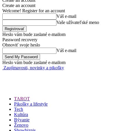
Create an account
Create an account
Welcome! Register for an account
Váš e-mail
Vaše užívateľské meno
Heslo vám bude zaslané e-mailom
Password recovery
Obnoviť svoje heslo
Váš e-mail
Heslo vám bude zaslané e-mailom
Zaujímavosti, novinky a pikošky
TAROT
Pikošky a lifestyle
Tech
Kultúra
Bývanie
Ženovo
Showbiznis