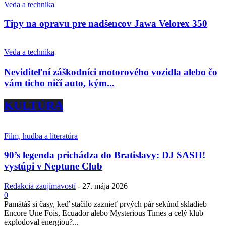
Veda a technika
Tipy na opravu pre nadšencov Jawa Velorex 350
Veda a technika
Neviditeľní záškodníci motorového vozidla alebo čo
vám ticho ničí auto, kým...
KULTÚRA
Film, hudba a literatúra
90’s legenda prichádza do Bratislavy: DJ SASH!
vystúpi v Neptune Club
Redakcia zaujímavostí
-
27. mája 2026
0
Pamätáš si časy, keď stačilo zaznieť prvých pár sekúnd skladieb
Encore Une Fois, Ecuador alebo Mysterious Times a celý klub
explodoval energiou?...