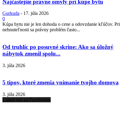
Najčastejšie právne omyly pri kúpe bytu
Gurkuda
-
17. júla 2026
0
Kúpa bytu nie je len dohoda o cene a odovzdanie kľúčov. Pri
nehnuteľnosti sa právny problém často...
Od truhlíc po posuvné skrine: Ako sa úložný
nábytok zmenil spolu...
3. júla 2026
5 tipov, ktoré zmenia vnímanie tvojho domova
3. júla 2026
Lajkni nás na Facebooku