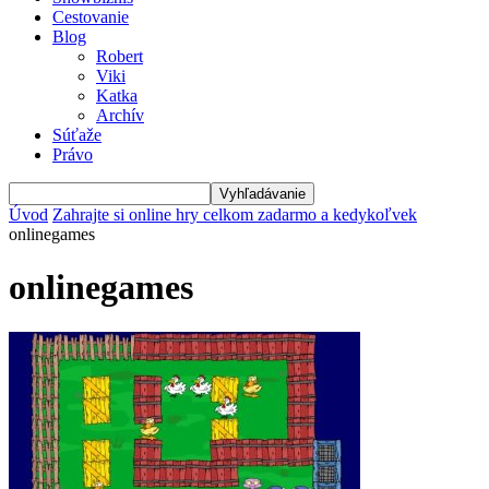
Cestovanie
Blog
Robert
Viki
Katka
Archív
Súťaže
Právo
Úvod
Zahrajte si online hry celkom zadarmo a kedykoľvek
onlinegames
onlinegames