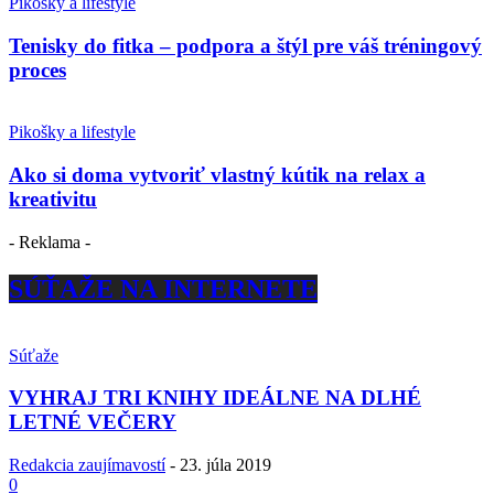
Pikošky a lifestyle
Tenisky do fitka – podpora a štýl pre váš tréningový
proces
Pikošky a lifestyle
Ako si doma vytvoriť vlastný kútik na relax a
kreativitu
- Reklama -
SÚŤAŽE NA INTERNETE
Súťaže
VYHRAJ TRI KNIHY IDEÁLNE NA DLHÉ
LETNÉ VEČERY
Redakcia zaujímavostí
-
23. júla 2019
0