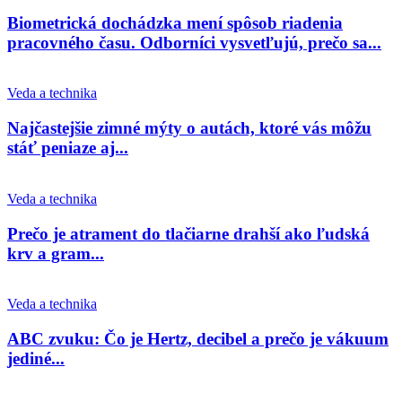
Biometrická dochádzka mení spôsob riadenia
pracovného času. Odborníci vysvetľujú, prečo sa...
Veda a technika
Najčastejšie zimné mýty o autách, ktoré vás môžu
stáť peniaze aj...
Veda a technika
Prečo je atrament do tlačiarne drahší ako ľudská
krv a gram...
Veda a technika
ABC zvuku: Čo je Hertz, decibel a prečo je vákuum
jediné...