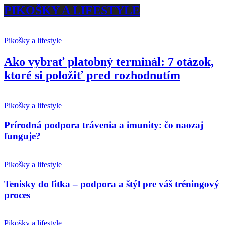
PIKOŠKY A LIFESTYLE
Pikošky a lifestyle
Ako vybrať platobný terminál: 7 otázok,
ktoré si položiť pred rozhodnutím
Pikošky a lifestyle
Prírodná podpora trávenia a imunity: čo naozaj
funguje?
Pikošky a lifestyle
Tenisky do fitka – podpora a štýl pre váš tréningový
proces
Pikošky a lifestyle