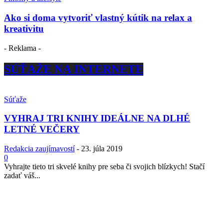
Ako si doma vytvoriť vlastný kútik na relax a
kreativitu
- Reklama -
SÚŤAŽE NA INTERNETE
Súťaže
VYHRAJ TRI KNIHY IDEÁLNE NA DLHÉ
LETNÉ VEČERY
Redakcia zaujímavostí
-
23. júla 2019
0
Vyhrajte tieto tri skvelé knihy pre seba či svojich blízkych! Stačí
zadať váš...