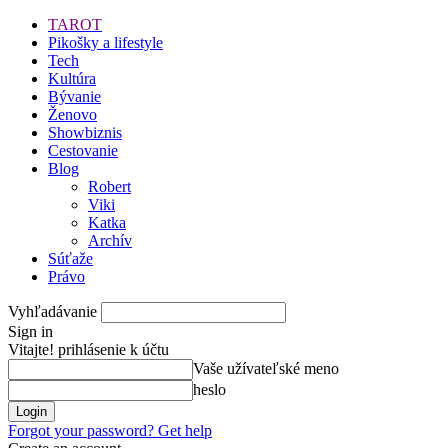
TAROT
Pikošky a lifestyle
Tech
Kultúra
Bývanie
Ženovo
Showbiznis
Cestovanie
Blog
Robert
Viki
Katka
Archív
Súťaže
Právo
Vyhľadávanie
Sign in
Vitajte! prihlásenie k účtu
Vaše užívateľské meno
heslo
Forgot your password? Get help