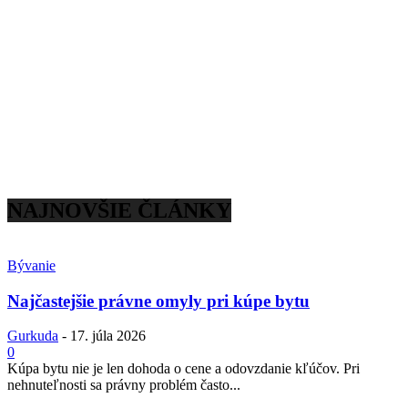
NAJNOVŠIE ČLÁNKY
Bývanie
Najčastejšie právne omyly pri kúpe bytu
Gurkuda
-
17. júla 2026
0
Kúpa bytu nie je len dohoda o cene a odovzdanie kľúčov. Pri
nehnuteľnosti sa právny problém často...