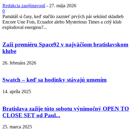
Redakcia zaujímavostí
-
27. mája 2026
0
Pamätáš si časy, keď stačilo zaznieť prvých pár sekúnd skladieb
Encore Une Fois, Ecuador alebo Mysterious Times a celý klub
explodoval energiou?...
Zaži premiéru Space92 v najväčšom bratislavskom
klube
26. februára 2026
Swatch – keď sa hodinky stávajú umením
14. apríla 2025
Bratislava zažije túto sobotu výnimočný OPEN TO
CLOSE SET od Paul...
25. marca 2025