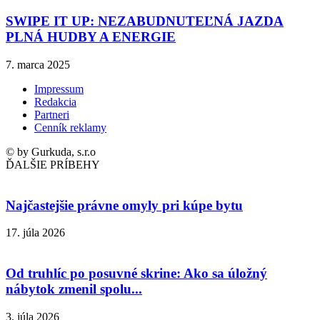
SWIPE IT UP: NEZABUDNUTEĽNÁ JAZDA
PLNÁ HUDBY A ENERGIE
7. marca 2025
Impressum
Redakcia
Partneri
Cenník reklamy
© by Gurkuda, s.r.o
ĎALŠIE PRÍBEHY
Najčastejšie právne omyly pri kúpe bytu
17. júla 2026
Od truhlíc po posuvné skrine: Ako sa úložný
nábytok zmenil spolu...
3. júla 2026