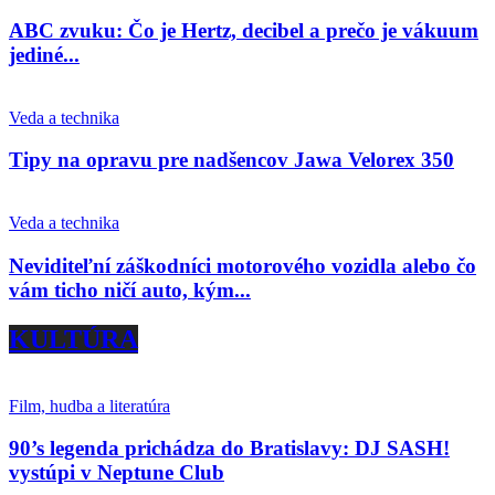
ABC zvuku: Čo je Hertz, decibel a prečo je vákuum
jediné...
Veda a technika
Tipy na opravu pre nadšencov Jawa Velorex 350
Veda a technika
Neviditeľní záškodníci motorového vozidla alebo čo
vám ticho ničí auto, kým...
KULTÚRA
Film, hudba a literatúra
90’s legenda prichádza do Bratislavy: DJ SASH!
vystúpi v Neptune Club