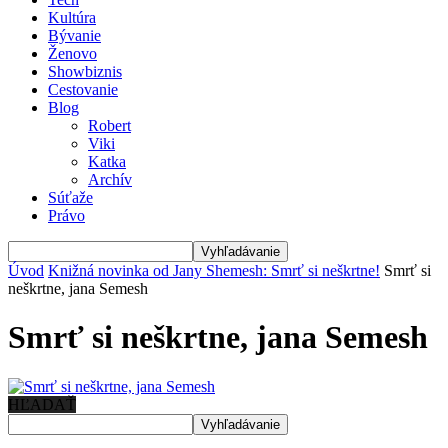
Kultúra
Bývanie
Ženovo
Showbiznis
Cestovanie
Blog
Robert
Viki
Katka
Archív
Súťaže
Právo
Úvod
Knižná novinka od Jany Shemesh: Smrť si neškrtne!
Smrť si
neškrtne, jana Semesh
Smrť si neškrtne, jana Semesh
HĽADAŤ