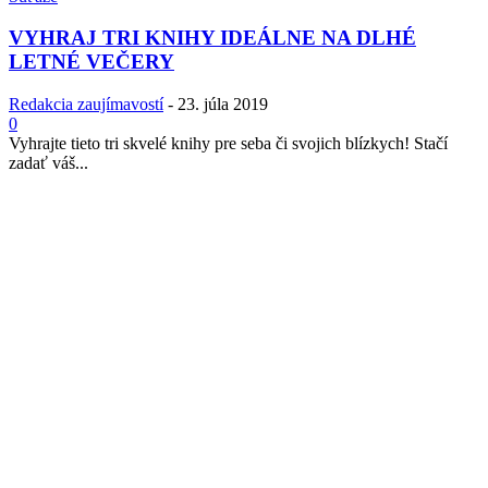
VYHRAJ TRI KNIHY IDEÁLNE NA DLHÉ
LETNÉ VEČERY
Redakcia zaujímavostí
-
23. júla 2019
0
Vyhrajte tieto tri skvelé knihy pre seba či svojich blízkych! Stačí
zadať váš...