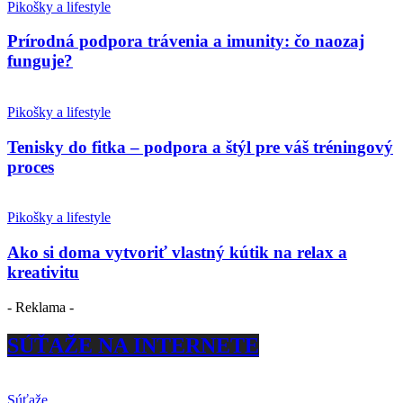
Pikošky a lifestyle
Prírodná podpora trávenia a imunity: čo naozaj
funguje?
Pikošky a lifestyle
Tenisky do fitka – podpora a štýl pre váš tréningový
proces
Pikošky a lifestyle
Ako si doma vytvoriť vlastný kútik na relax a
kreativitu
- Reklama -
SÚŤAŽE NA INTERNETE
Súťaže