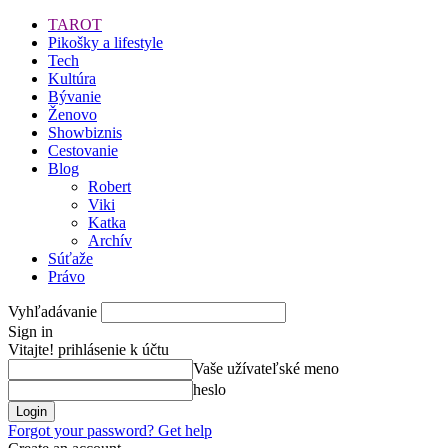
TAROT
Pikošky a lifestyle
Tech
Kultúra
Bývanie
Ženovo
Showbiznis
Cestovanie
Blog
Robert
Viki
Katka
Archív
Súťaže
Právo
Vyhľadávanie
Sign in
Vitajte! prihlásenie k účtu
Vaše užívateľské meno
heslo
Forgot your password? Get help