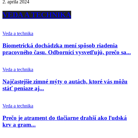
2. apríla 2024
VEDA A TECHNIKA
Veda a technika
Biometrická dochádzka mení spôsob riadenia
pracovného času. Odborníci vysvetľujú, prečo sa...
Veda a technika
Najčastejšie zimné mýty o autách, ktoré vás môžu
stáť peniaze aj...
Veda a technika
Prečo je atrament do tlačiarne drahší ako ľudská
krv a gram...