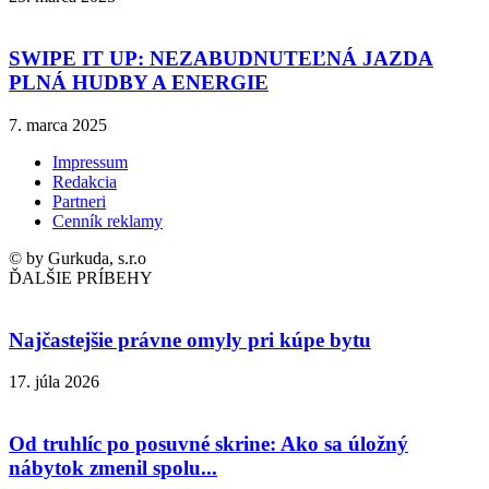
SWIPE IT UP: NEZABUDNUTEĽNÁ JAZDA
PLNÁ HUDBY A ENERGIE
7. marca 2025
Impressum
Redakcia
Partneri
Cenník reklamy
© by Gurkuda, s.r.o
ĎALŠIE PRÍBEHY
Najčastejšie právne omyly pri kúpe bytu
17. júla 2026
Od truhlíc po posuvné skrine: Ako sa úložný
nábytok zmenil spolu...