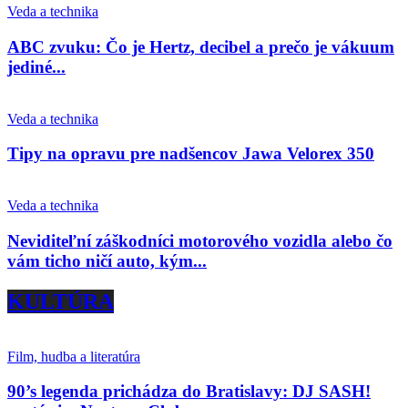
Veda a technika
ABC zvuku: Čo je Hertz, decibel a prečo je vákuum
jediné...
Veda a technika
Tipy na opravu pre nadšencov Jawa Velorex 350
Veda a technika
Neviditeľní záškodníci motorového vozidla alebo čo
vám ticho ničí auto, kým...
KULTÚRA
Film, hudba a literatúra
90’s legenda prichádza do Bratislavy: DJ SASH!