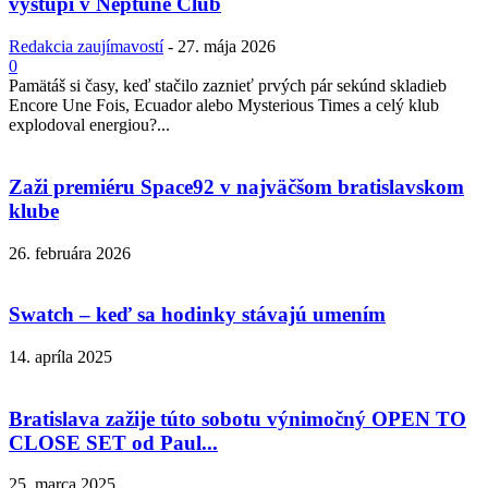
vystúpi v Neptune Club
Redakcia zaujímavostí
-
27. mája 2026
0
Pamätáš si časy, keď stačilo zaznieť prvých pár sekúnd skladieb
Encore Une Fois, Ecuador alebo Mysterious Times a celý klub
explodoval energiou?...
Zaži premiéru Space92 v najväčšom bratislavskom
klube
26. februára 2026
Swatch – keď sa hodinky stávajú umením
14. apríla 2025
Bratislava zažije túto sobotu výnimočný OPEN TO
CLOSE SET od Paul...
25. marca 2025