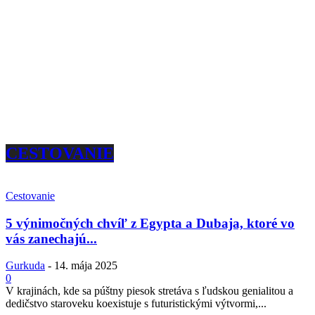
CESTOVANIE
Cestovanie
5 výnimočných chvíľ z Egypta a Dubaja, ktoré vo
vás zanechajú...
Gurkuda
-
14. mája 2025
0
V krajinách, kde sa púštny piesok stretáva s ľudskou genialitou a
dedičstvo staroveku koexistuje s futuristickými výtvormi,...