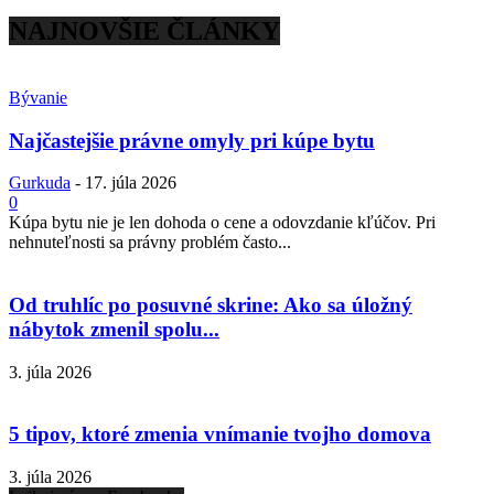
NAJNOVŠIE ČLÁNKY
Bývanie
Najčastejšie právne omyly pri kúpe bytu
Gurkuda
-
17. júla 2026
0
Kúpa bytu nie je len dohoda o cene a odovzdanie kľúčov. Pri
nehnuteľnosti sa právny problém často...
Od truhlíc po posuvné skrine: Ako sa úložný
nábytok zmenil spolu...
3. júla 2026
5 tipov, ktoré zmenia vnímanie tvojho domova
3. júla 2026