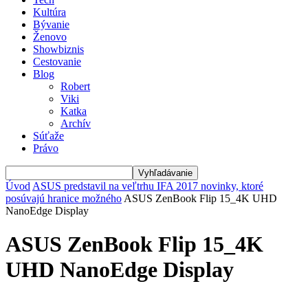
Kultúra
Bývanie
Ženovo
Showbiznis
Cestovanie
Blog
Robert
Viki
Katka
Archív
Súťaže
Právo
Úvod
ASUS predstavil na veľtrhu IFA 2017 novinky, ktoré
posúvajú hranice možného
ASUS ZenBook Flip 15_4K UHD
NanoEdge Display
ASUS ZenBook Flip 15_4K
UHD NanoEdge Display