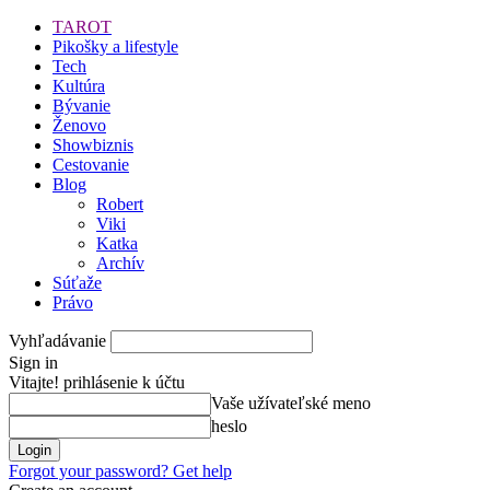
TAROT
Pikošky a lifestyle
Tech
Kultúra
Bývanie
Ženovo
Showbiznis
Cestovanie
Blog
Robert
Viki
Katka
Archív
Súťaže
Právo
Vyhľadávanie
Sign in
Vitajte! prihlásenie k účtu
Vaše užívateľské meno
heslo
Forgot your password? Get help