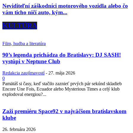
Neviditeľní záškodníci motorového vozidla alebo čo
vám ticho ničí auto, kým...
KULTÚRA
Film, hudba a literatúra
90’s legenda prichádza do Bratislavy: DJ SASH!
vystúpi v Neptune Club
Redakcia zaujímavostí
-
27. mája 2026
0
Pamätáš si časy, keď stačilo zaznieť prvých pár sekúnd skladieb
Encore Une Fois, Ecuador alebo Mysterious Times a celý klub
explodoval energiou?...
Zaži premiéru Space92 v najväčšom bratislavskom
klube
26. februára 2026