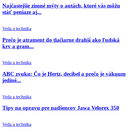
Najčastejšie zimné mýty o autách, ktoré vás môžu
stáť peniaze aj...
Veda a technika
Prečo je atrament do tlačiarne drahší ako ľudská
krv a gram...
Veda a technika
ABC zvuku: Čo je Hertz, decibel a prečo je vákuum
jediné...
Veda a technika
Tipy na opravu pre nadšencov Jawa Velorex 350
Veda a technika