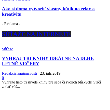
Ako si doma vytvoriť vlastný kútik na relax a
kreativitu
- Reklama -
SÚŤAŽE NA INTERNETE
Súťaže
VYHRAJ TRI KNIHY IDEÁLNE NA DLHÉ
LETNÉ VEČERY
Redakcia zaujímavostí
-
23. júla 2019
0
Vyhrajte tieto tri skvelé knihy pre seba či svojich blízkych! Stačí
zadať váš...