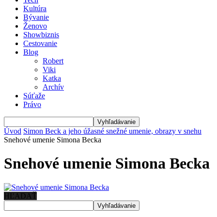
Kultúra
Bývanie
Ženovo
Showbiznis
Cestovanie
Blog
Robert
Viki
Katka
Archív
Súťaže
Právo
Úvod
Simon Beck a jeho úžasné snežné umenie, obrazy v snehu
Snehové umenie Simona Becka
Snehové umenie Simona Becka
HĽADAŤ