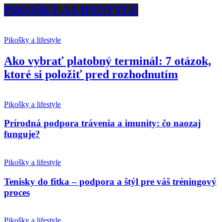
PIKOŠKY A LIFESTYLE
Pikošky a lifestyle
Ako vybrať platobný terminál: 7 otázok,
ktoré si položiť pred rozhodnutím
Pikošky a lifestyle
Prírodná podpora trávenia a imunity: čo naozaj
funguje?
Pikošky a lifestyle
Tenisky do fitka – podpora a štýl pre váš tréningový
proces
Pikošky a lifestyle