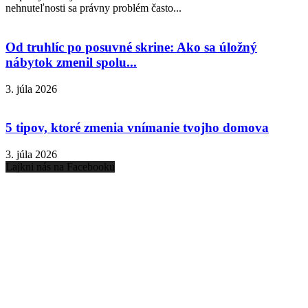
nehnuteľnosti sa právny problém často...
Od truhlíc po posuvné skrine: Ako sa úložný
nábytok zmenil spolu...
3. júla 2026
5 tipov, ktoré zmenia vnímanie tvojho domova
3. júla 2026
Lajkni nás na Facebooku