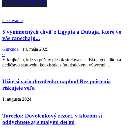
CESTOVANIE
Cestovanie
5 výnimočných chvíľ z Egypta a Dubaja, ktoré vo
vás zanechajú...
Gurkuda
-
14. mája 2025
0
V krajinách, kde sa púštny piesok stretáva s ľudskou genialitou a
dedičstvo staroveku koexistuje s futuristickými výtvormi,...
Užite si vašu dovolenku naplno! Bez poistenia
riskujete veľa
1. augusta 2024
Turecko: Dovolenkový rezort, v ktorom si
oddýchnete aj s malými deťmi