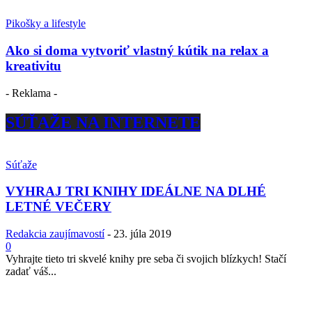
Pikošky a lifestyle
Ako si doma vytvoriť vlastný kútik na relax a
kreativitu
- Reklama -
SÚŤAŽE NA INTERNETE
Súťaže
VYHRAJ TRI KNIHY IDEÁLNE NA DLHÉ
LETNÉ VEČERY
Redakcia zaujímavostí
-
23. júla 2019
0
Vyhrajte tieto tri skvelé knihy pre seba či svojich blízkych! Stačí
zadať váš...