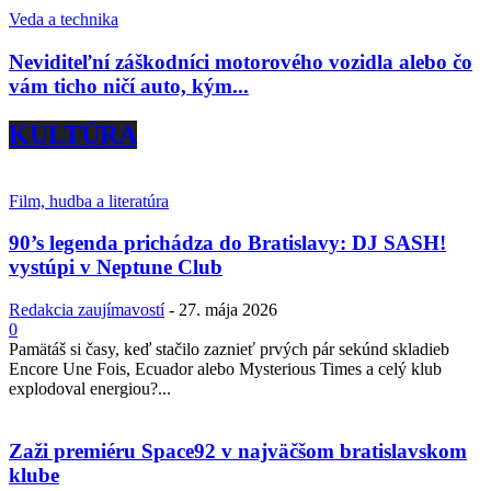
Veda a technika
Neviditeľní záškodníci motorového vozidla alebo čo
vám ticho ničí auto, kým...
KULTÚRA
Film, hudba a literatúra
90’s legenda prichádza do Bratislavy: DJ SASH!
vystúpi v Neptune Club
Redakcia zaujímavostí
-
27. mája 2026
0
Pamätáš si časy, keď stačilo zaznieť prvých pár sekúnd skladieb
Encore Une Fois, Ecuador alebo Mysterious Times a celý klub
explodoval energiou?...
Zaži premiéru Space92 v najväčšom bratislavskom
klube