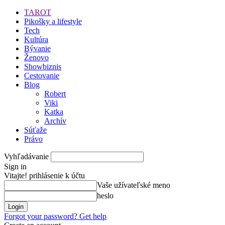
TAROT
Pikošky a lifestyle
Tech
Kultúra
Bývanie
Ženovo
Showbiznis
Cestovanie
Blog
Robert
Viki
Katka
Archív
Súťaže
Právo
Vyhľadávanie
Sign in
Vitajte! prihlásenie k účtu
Vaše užívateľské meno
heslo
Forgot your password? Get help