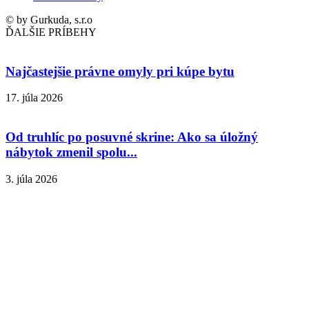
© by Gurkuda, s.r.o
ĎALŠIE PRÍBEHY
Najčastejšie právne omyly pri kúpe bytu
17. júla 2026
Od truhlíc po posuvné skrine: Ako sa úložný
nábytok zmenil spolu...
3. júla 2026