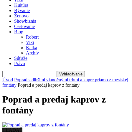
Kultúra
Bývanie
Ženovo
Showbiznis
Cestovanie
Blog
Robert
Viki
Katka
Archív
Súťaže
Právo
Úvod
Poprad s dlhšími vianočnými trhmi a kapre priamo z mestskej
fontány
Poprad a predaj kaprov z fontány
Poprad a predaj kaprov z
fontány
HĽADAŤ