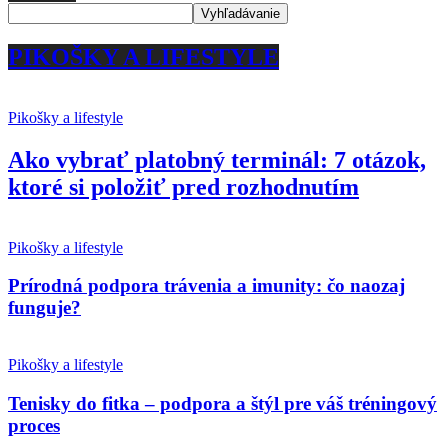
PIKOŠKY A LIFESTYLE
Pikošky a lifestyle
Ako vybrať platobný terminál: 7 otázok,
ktoré si položiť pred rozhodnutím
Pikošky a lifestyle
Prírodná podpora trávenia a imunity: čo naozaj
funguje?
Pikošky a lifestyle
Tenisky do fitka – podpora a štýl pre váš tréningový
proces