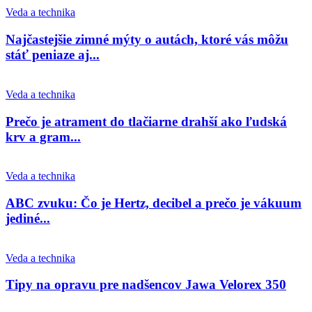
Veda a technika
Najčastejšie zimné mýty o autách, ktoré vás môžu
stáť peniaze aj...
Veda a technika
Prečo je atrament do tlačiarne drahší ako ľudská
krv a gram...
Veda a technika
ABC zvuku: Čo je Hertz, decibel a prečo je vákuum
jediné...
Veda a technika
Tipy na opravu pre nadšencov Jawa Velorex 350