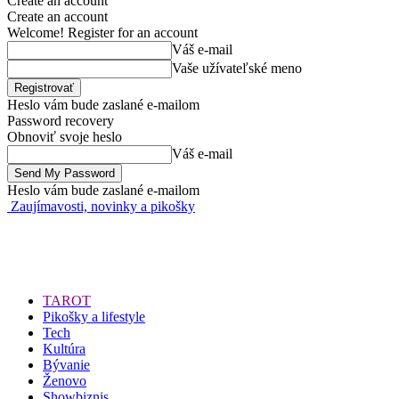
Create an account
Create an account
Welcome! Register for an account
Váš e-mail
Vaše užívateľské meno
Heslo vám bude zaslané e-mailom
Password recovery
Obnoviť svoje heslo
Váš e-mail
Heslo vám bude zaslané e-mailom
Zaujímavosti, novinky a pikošky
TAROT
Pikošky a lifestyle
Tech
Kultúra
Bývanie
Ženovo
Showbiznis