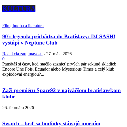
KULTÚRA
Film, hudba a literatúra
90’s legenda prichádza do Bratislavy: DJ SASH!
vystúpi v Neptune Club
Redakcia zaujímavostí
-
27. mája 2026
0
Pamätáš si časy, keď stačilo zaznieť prvých pár sekúnd skladieb
Encore Une Fois, Ecuador alebo Mysterious Times a celý klub
explodoval energiou?...
Zaži premiéru Space92 v najväčšom bratislavskom
klube
26. februára 2026
Swatch – keď sa hodinky stávajú umením