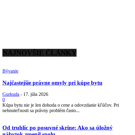
NAJNOVŠIE ČLÁNKY
Bývanie
Najčastejšie právne omyly pri kúpe bytu
Gurkuda
-
17. júla 2026
0
Kúpa bytu nie je len dohoda o cene a odovzdanie kľúčov. Pri
nehnuteľnosti sa právny problém často...
Od truhlíc po posuvné skrine: Ako sa úložný
nábytok zmenil spolu...