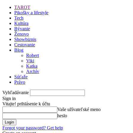
TAROT
Pikošky a lifestyle
Tech
Kultúra
Bývanie
Ženovo
Showbiznis
Cestovanie
Blog
Robert
Viki
Katka
Archív
Súťaže
Právo
Vyhľadávanie
Sign in
Vitajte! prihlásenie k účtu
Vaše užívateľské meno
heslo
Forgot your password? Get help