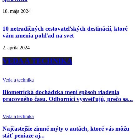
18. mája 2024
10 netradičných cestovateľských destinácií, ktoré
vám zmenia pohľad na svet
2. apríla 2024
VEDA A TECHNIKA
Veda a technika
Biometrická dochádzka mení spôsob riadenia
pracovného času. Odborníci vysvetľujú, prečo sa...
Veda a technika
Najčastejšie zimné mýty o autách, ktoré vás môžu
stáť peniaze aj...