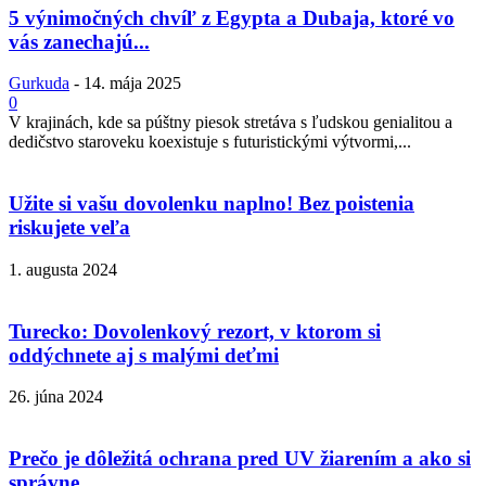
5 výnimočných chvíľ z Egypta a Dubaja, ktoré vo
vás zanechajú...
Gurkuda
-
14. mája 2025
0
V krajinách, kde sa púštny piesok stretáva s ľudskou genialitou a
dedičstvo staroveku koexistuje s futuristickými výtvormi,...
Užite si vašu dovolenku naplno! Bez poistenia
riskujete veľa
1. augusta 2024
Turecko: Dovolenkový rezort, v ktorom si
oddýchnete aj s malými deťmi
26. júna 2024
Prečo je dôležitá ochrana pred UV žiarením a ako si
správne...