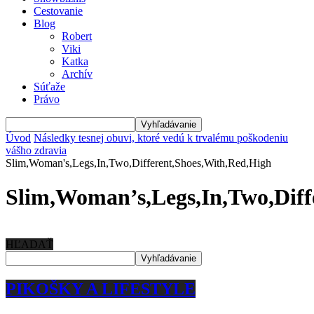
Cestovanie
Blog
Robert
Viki
Katka
Archív
Súťaže
Právo
Úvod
Následky tesnej obuvi, ktoré vedú k trvalému poškodeniu
vášho zdravia
Slim,Woman's,Legs,In,Two,Different,Shoes,With,Red,High
Slim,Woman’s,Legs,In,Two,Diff
HĽADAŤ
PIKOŠKY A LIFESTYLE