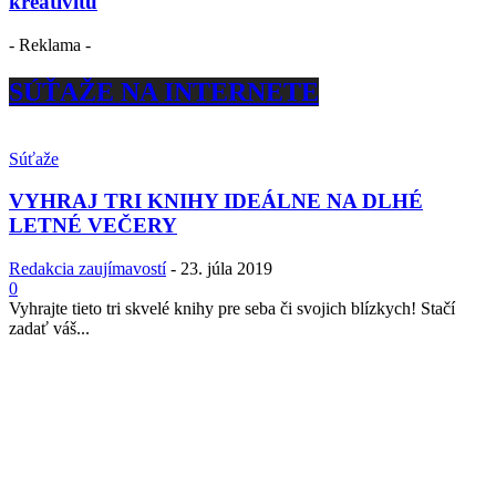
kreativitu
- Reklama -
SÚŤAŽE NA INTERNETE
Súťaže
VYHRAJ TRI KNIHY IDEÁLNE NA DLHÉ
LETNÉ VEČERY
Redakcia zaujímavostí
-
23. júla 2019
0
Vyhrajte tieto tri skvelé knihy pre seba či svojich blízkych! Stačí
zadať váš...