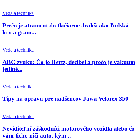
Veda a technika
Prečo je atrament do tlačiarne drahší ako ľudská
krv a gram...
Veda a technika
ABC zvuku: Čo je Hertz, decibel a prečo je vákuum
jediné...
Veda a technika
Tipy na opravu pre nadšencov Jawa Velorex 350
Veda a technika
Neviditeľní záškodníci motorového vozidla alebo čo
vám ticho ničí auto, kým...