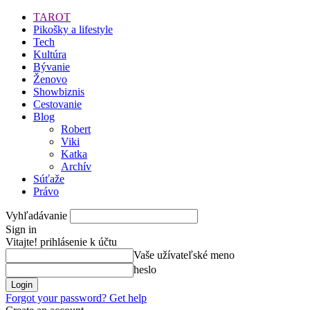
TAROT
Pikošky a lifestyle
Tech
Kultúra
Bývanie
Ženovo
Showbiznis
Cestovanie
Blog
Robert
Viki
Katka
Archív
Súťaže
Právo
Vyhľadávanie
Sign in
Vitajte! prihlásenie k účtu
Vaše užívateľské meno
heslo
Forgot your password? Get help