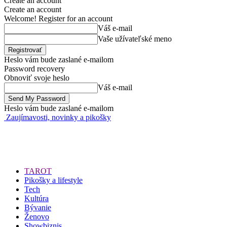
Create an account
Create an account
Welcome! Register for an account
Váš e-mail
Vaše užívateľské meno
Heslo vám bude zaslané e-mailom
Password recovery
Obnoviť svoje heslo
Váš e-mail
Heslo vám bude zaslané e-mailom
Zaujímavosti, novinky a pikošky
TAROT
Pikošky a lifestyle
Tech
Kultúra
Bývanie
Ženovo
Showbiznis