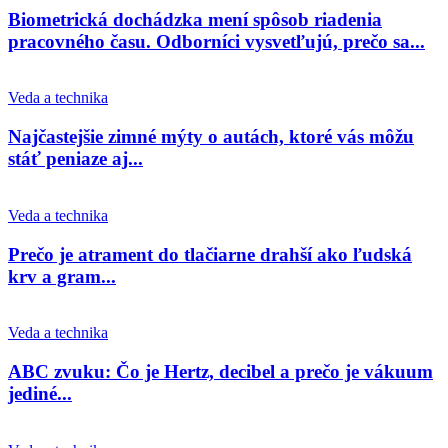
Biometrická dochádzka mení spôsob riadenia
pracovného času. Odborníci vysvetľujú, prečo sa...
Veda a technika
Najčastejšie zimné mýty o autách, ktoré vás môžu
stáť peniaze aj...
Veda a technika
Prečo je atrament do tlačiarne drahší ako ľudská
krv a gram...
Veda a technika
ABC zvuku: Čo je Hertz, decibel a prečo je vákuum
jediné...