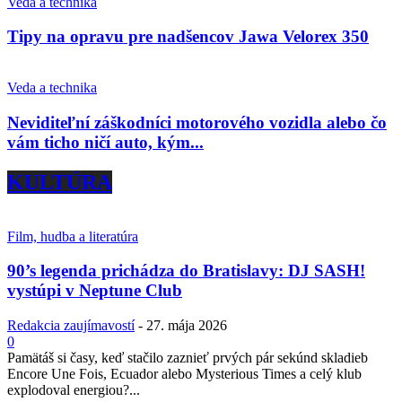
Veda a technika
Tipy na opravu pre nadšencov Jawa Velorex 350
Veda a technika
Neviditeľní záškodníci motorového vozidla alebo čo
vám ticho ničí auto, kým...
KULTÚRA
Film, hudba a literatúra
90’s legenda prichádza do Bratislavy: DJ SASH!
vystúpi v Neptune Club
Redakcia zaujímavostí
-
27. mája 2026
0
Pamätáš si časy, keď stačilo zaznieť prvých pár sekúnd skladieb
Encore Une Fois, Ecuador alebo Mysterious Times a celý klub
explodoval energiou?...