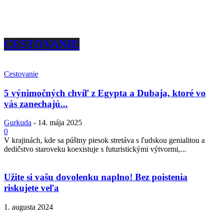
CESTOVANIE
Cestovanie
5 výnimočných chvíľ z Egypta a Dubaja, ktoré vo
vás zanechajú...
Gurkuda
-
14. mája 2025
0
V krajinách, kde sa púštny piesok stretáva s ľudskou genialitou a
dedičstvo staroveku koexistuje s futuristickými výtvormi,...
Užite si vašu dovolenku naplno! Bez poistenia
riskujete veľa
1. augusta 2024