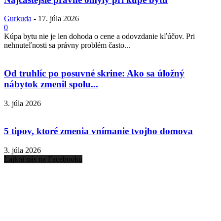
Gurkuda
-
17. júla 2026
0
Kúpa bytu nie je len dohoda o cene a odovzdanie kľúčov. Pri
nehnuteľnosti sa právny problém často...
Od truhlíc po posuvné skrine: Ako sa úložný
nábytok zmenil spolu...
3. júla 2026
5 tipov, ktoré zmenia vnímanie tvojho domova
3. júla 2026
Lajkni nás na Facebooku