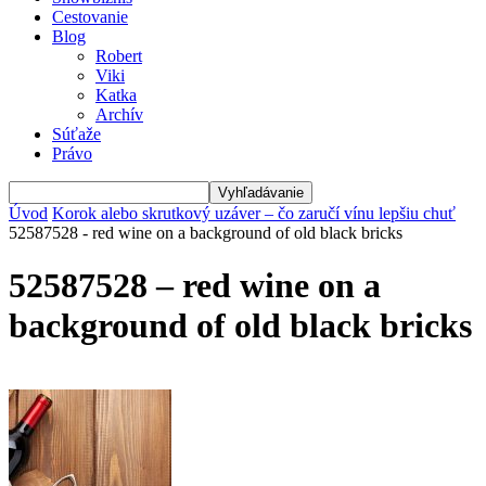
Cestovanie
Blog
Robert
Viki
Katka
Archív
Súťaže
Právo
Úvod
Korok alebo skrutkový uzáver – čo zaručí vínu lepšiu chuť
52587528 - red wine on a background of old black bricks
52587528 – red wine on a
background of old black bricks