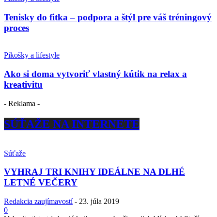
Tenisky do fitka – podpora a štýl pre váš tréningový
proces
Pikošky a lifestyle
Ako si doma vytvoriť vlastný kútik na relax a
kreativitu
- Reklama -
SÚŤAŽE NA INTERNETE
Súťaže
VYHRAJ TRI KNIHY IDEÁLNE NA DLHÉ
LETNÉ VEČERY
Redakcia zaujímavostí
-
23. júla 2019
0