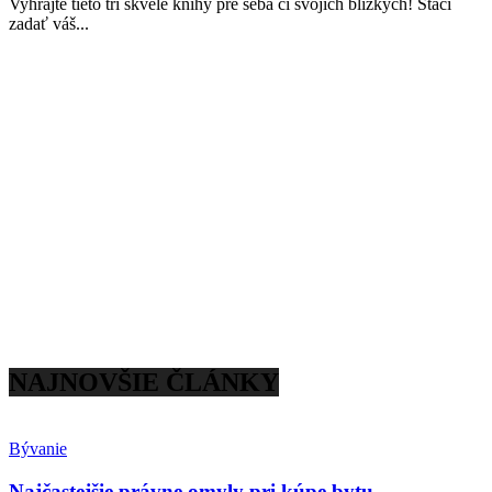
Vyhrajte tieto tri skvelé knihy pre seba či svojich blízkych! Stačí
zadať váš...
NAJNOVŠIE ČLÁNKY
Bývanie
Najčastejšie právne omyly pri kúpe bytu