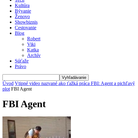
Kultúra
Bývanie
Ženovo
Showbiznis
Cestovanie
Blog
Robert
Viki
Katka
Archív
Súťaže
Právo
Úvod
Vtipné video nazvané ako ťažká práca FBI: Agent a pichľavý
plot
FBI Agent
FBI Agent