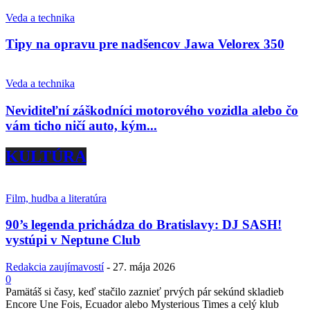
Veda a technika
Tipy na opravu pre nadšencov Jawa Velorex 350
Veda a technika
Neviditeľní záškodníci motorového vozidla alebo čo
vám ticho ničí auto, kým...
KULTÚRA
Film, hudba a literatúra
90’s legenda prichádza do Bratislavy: DJ SASH!
vystúpi v Neptune Club
Redakcia zaujímavostí
-
27. mája 2026
0
Pamätáš si časy, keď stačilo zaznieť prvých pár sekúnd skladieb
Encore Une Fois, Ecuador alebo Mysterious Times a celý klub