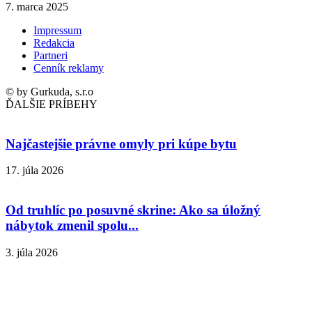
7. marca 2025
Impressum
Redakcia
Partneri
Cenník reklamy
© by Gurkuda, s.r.o
ĎALŠIE PRÍBEHY
Najčastejšie právne omyly pri kúpe bytu
17. júla 2026
Od truhlíc po posuvné skrine: Ako sa úložný
nábytok zmenil spolu...
3. júla 2026