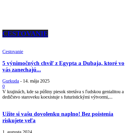
CESTOVANIE
Cestovanie
5 výnimočných chvíľ z Egypta a Dubaja, ktoré vo
vás zanechajú...
Gurkuda
-
14. mája 2025
0
V krajinách, kde sa púštny piesok stretáva s ľudskou genialitou a
dedičstvo staroveku koexistuje s futuristickými výtvormi,...
Užite si vašu dovolenku naplno! Bez poistenia
riskujete veľa
1. augusta 2024