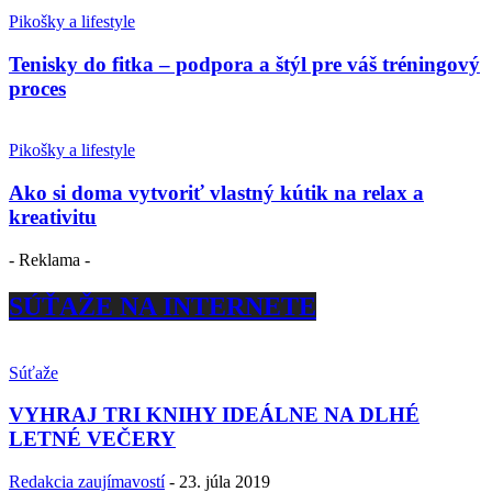
Pikošky a lifestyle
Tenisky do fitka – podpora a štýl pre váš tréningový
proces
Pikošky a lifestyle
Ako si doma vytvoriť vlastný kútik na relax a
kreativitu
- Reklama -
SÚŤAŽE NA INTERNETE
Súťaže
VYHRAJ TRI KNIHY IDEÁLNE NA DLHÉ
LETNÉ VEČERY
Redakcia zaujímavostí
-
23. júla 2019