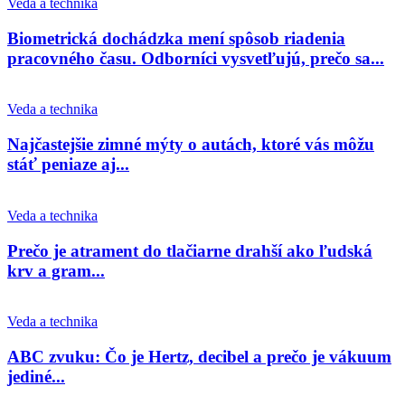
Veda a technika
Biometrická dochádzka mení spôsob riadenia
pracovného času. Odborníci vysvetľujú, prečo sa...
Veda a technika
Najčastejšie zimné mýty o autách, ktoré vás môžu
stáť peniaze aj...
Veda a technika
Prečo je atrament do tlačiarne drahší ako ľudská
krv a gram...
Veda a technika
ABC zvuku: Čo je Hertz, decibel a prečo je vákuum
jediné...