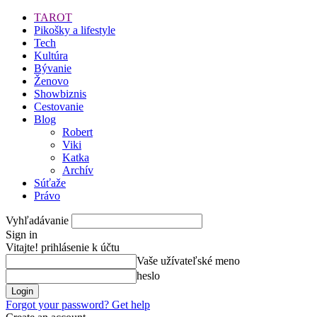
TAROT
Pikošky a lifestyle
Tech
Kultúra
Bývanie
Ženovo
Showbiznis
Cestovanie
Blog
Robert
Viki
Katka
Archív
Súťaže
Právo
Vyhľadávanie
Sign in
Vitajte! prihlásenie k účtu
Vaše užívateľské meno
heslo
Forgot your password? Get help