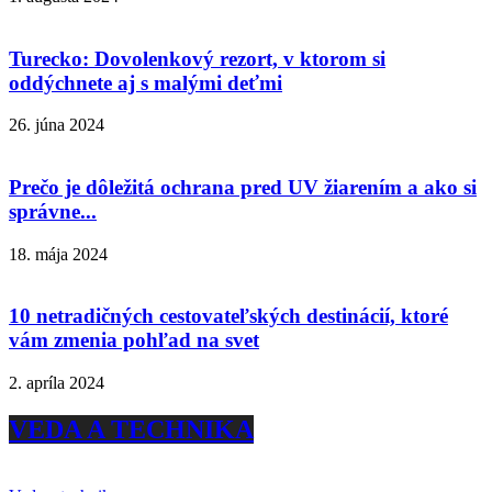
Turecko: Dovolenkový rezort, v ktorom si
oddýchnete aj s malými deťmi
26. júna 2024
Prečo je dôležitá ochrana pred UV žiarením a ako si
správne...
18. mája 2024
10 netradičných cestovateľských destinácií, ktoré
vám zmenia pohľad na svet
2. apríla 2024
VEDA A TECHNIKA