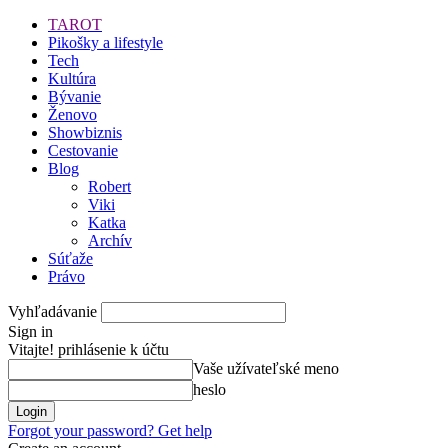
TAROT
Pikošky a lifestyle
Tech
Kultúra
Bývanie
Ženovo
Showbiznis
Cestovanie
Blog
Robert
Viki
Katka
Archív
Súťaže
Právo
Vyhľadávanie
Sign in
Vitajte! prihlásenie k účtu
Vaše užívateľské meno
heslo
Forgot your password? Get help