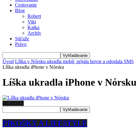
Cestovanie
Blog
Robert
Viki
Katka
Archív
Súťaže
Právo
Úvod
Líška v Nórsku ukradla mobil, prijala hovor a odoslala SMS
Líška ukradla iPhone v Nórsku
Líška ukradla iPhone v Nórsku
HĽADAŤ
PIKOŠKY A LIFESTYLE