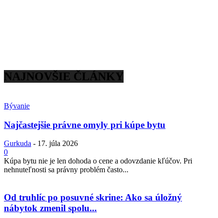
NAJNOVŠIE ČLÁNKY
Bývanie
Najčastejšie právne omyly pri kúpe bytu
Gurkuda
-
17. júla 2026
0
Kúpa bytu nie je len dohoda o cene a odovzdanie kľúčov. Pri
nehnuteľnosti sa právny problém často...
Od truhlíc po posuvné skrine: Ako sa úložný
nábytok zmenil spolu...