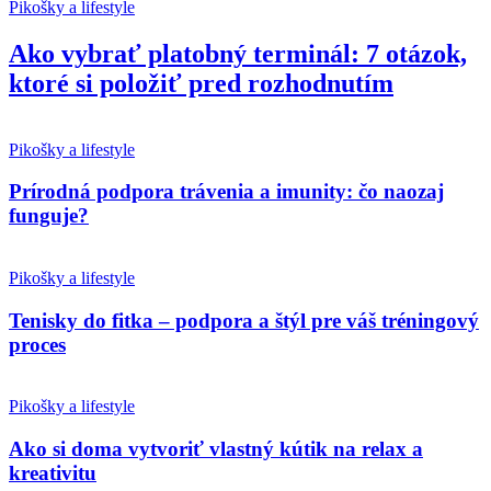
Pikošky a lifestyle
Ako vybrať platobný terminál: 7 otázok,
ktoré si položiť pred rozhodnutím
Pikošky a lifestyle
Prírodná podpora trávenia a imunity: čo naozaj
funguje?
Pikošky a lifestyle
Tenisky do fitka – podpora a štýl pre váš tréningový
proces
Pikošky a lifestyle
Ako si doma vytvoriť vlastný kútik na relax a
kreativitu