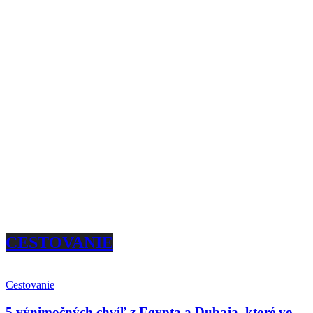
CESTOVANIE
Cestovanie
5 výnimočných chvíľ z Egypta a Dubaja, ktoré vo