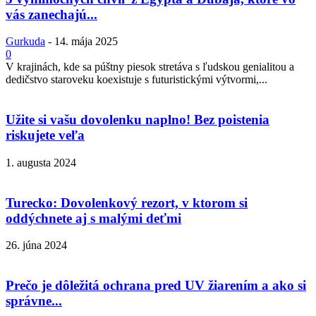
vás zanechajú...
Gurkuda
-
14. mája 2025
0
V krajinách, kde sa púštny piesok stretáva s ľudskou genialitou a
dedičstvo staroveku koexistuje s futuristickými výtvormi,...
Užite si vašu dovolenku naplno! Bez poistenia
riskujete veľa
1. augusta 2024
Turecko: Dovolenkový rezort, v ktorom si
oddýchnete aj s malými deťmi
26. júna 2024
Prečo je dôležitá ochrana pred UV žiarením a ako si
správne...