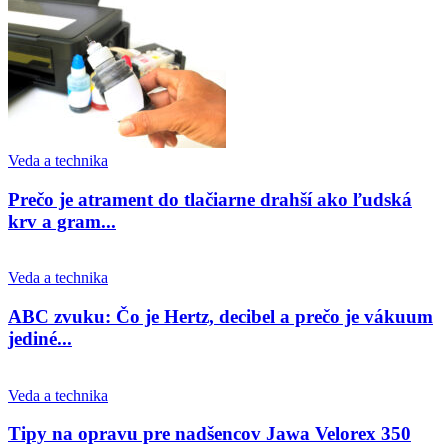
Veda a technika
Prečo je atrament do tlačiarne drahší ako ľudská
krv a gram...
Veda a technika
ABC zvuku: Čo je Hertz, decibel a prečo je vákuum
jediné...
Veda a technika
Tipy na opravu pre nadšencov Jawa Velorex 350