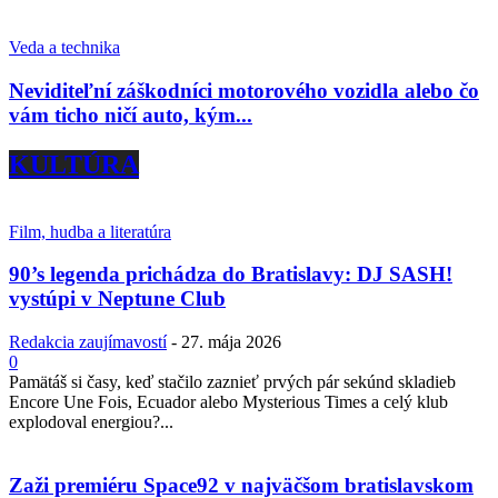
Veda a technika
Neviditeľní záškodníci motorového vozidla alebo čo
vám ticho ničí auto, kým...
KULTÚRA
Film, hudba a literatúra
90’s legenda prichádza do Bratislavy: DJ SASH!
vystúpi v Neptune Club
Redakcia zaujímavostí
-
27. mája 2026
0
Pamätáš si časy, keď stačilo zaznieť prvých pár sekúnd skladieb
Encore Une Fois, Ecuador alebo Mysterious Times a celý klub
explodoval energiou?...
Zaži premiéru Space92 v najväčšom bratislavskom