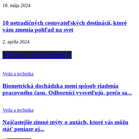
18. mája 2024
10 netradičných cestovateľských destinácií, ktoré
vám zmenia pohľad na svet
2. apríla 2024
VEDA A TECHNIKA
Veda a technika
Biometrická dochádzka mení spôsob riadenia
pracovného času. Odborníci vysvetľujú, prečo sa...
Veda a technika
Najčastejšie zimné mýty o autách, ktoré vás môžu
stáť peniaze aj...