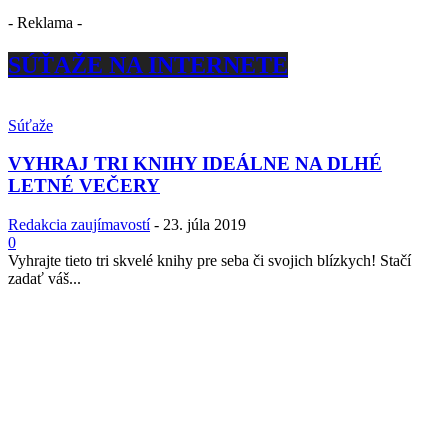
- Reklama -
SÚŤAŽE NA INTERNETE
Súťaže
VYHRAJ TRI KNIHY IDEÁLNE NA DLHÉ
LETNÉ VEČERY
Redakcia zaujímavostí
-
23. júla 2019
0
Vyhrajte tieto tri skvelé knihy pre seba či svojich blízkych! Stačí
zadať váš...