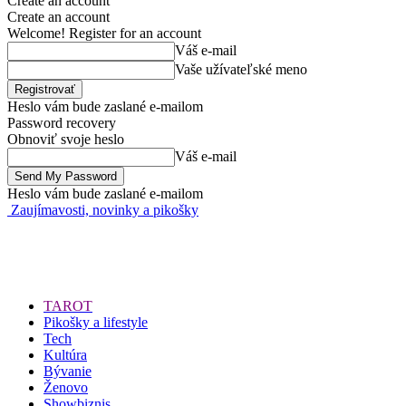
Create an account
Create an account
Welcome! Register for an account
Váš e-mail
Vaše užívateľské meno
Heslo vám bude zaslané e-mailom
Password recovery
Obnoviť svoje heslo
Váš e-mail
Heslo vám bude zaslané e-mailom
Zaujímavosti, novinky a pikošky
TAROT
Pikošky a lifestyle
Tech
Kultúra
Bývanie
Ženovo
Showbiznis