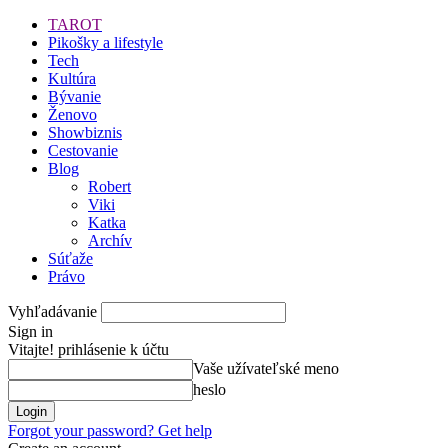
TAROT
Pikošky a lifestyle
Tech
Kultúra
Bývanie
Ženovo
Showbiznis
Cestovanie
Blog
Robert
Viki
Katka
Archív
Súťaže
Právo
Vyhľadávanie
Sign in
Vitajte! prihlásenie k účtu
Vaše užívateľské meno
heslo
Forgot your password? Get help