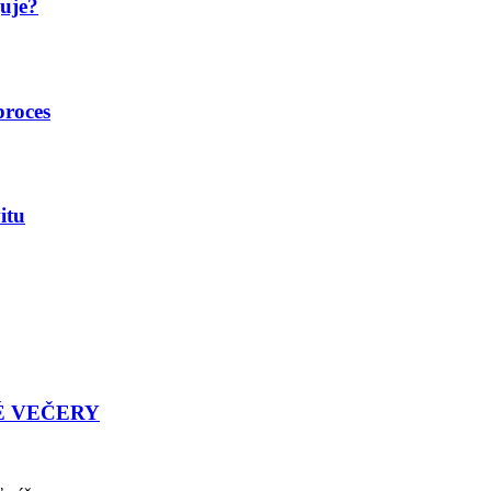
guje?
proces
itu
É VEČERY