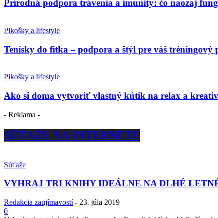
Prírodná podpora trávenia a imunity: čo naozaj fun
Pikošky a lifestyle
Tenisky do fitka – podpora a štýl pre váš tréningový 
Pikošky a lifestyle
Ako si doma vytvoriť vlastný kútik na relax a kreativ
- Reklama -
SÚŤAŽE NA INTERNETE
Súťaže
VYHRAJ TRI KNIHY IDEÁLNE NA DLHÉ LETN
Redakcia zaujímavostí
-
23. júla 2019
0