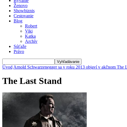
Bývanie
Ženovo
Showbiznis
Cestovanie
Blog
Robert
Viki
Katka
Archív
Súťaže
Právo
Úvod
Arnold Schwarzenegger sa v roku 2013 objaví v akčnom The L
The Last Stand