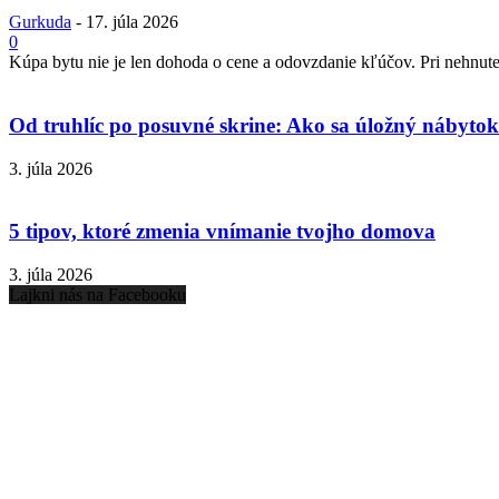
Gurkuda
-
17. júla 2026
0
Kúpa bytu nie je len dohoda o cene a odovzdanie kľúčov. Pri nehnuteľ
Od truhlíc po posuvné skrine: Ako sa úložný nábytok 
3. júla 2026
5 tipov, ktoré zmenia vnímanie tvojho domova
3. júla 2026
Lajkni nás na Facebooku