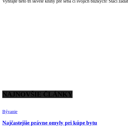
Vyhrajte tieto tri skvelé knihy pre seba či svojich blízkych! Stačí zadať
NAJNOVŠIE ČLÁNKY
Bývanie
Najčastejšie právne omyly pri kúpe bytu