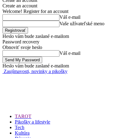
Create an account
Create an account
Welcome! Register for an account
Váš e-mail
Vaše užívateľské meno
Heslo vám bude zaslané e-mailom
Password recovery
Obnoviť svoje heslo
Váš e-mail
Heslo vám bude zaslané e-mailom
Zaujímavosti, novinky a pikošky
TAROT
Pikošky a lifestyle
Tech
Kultúra