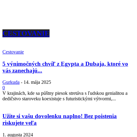
CESTOVANIE
Cestovanie
5 výnimočných chvíľ z Egypta a Dubaja, ktoré vo
vás zanechajú...
Gurkuda
-
14. mája 2025
0
V krajinách, kde sa púštny piesok stretáva s ľudskou genialitou a
dedičstvo staroveku koexistuje s futuristickými výtvormi,...
Užite si vašu dovolenku naplno! Bez poistenia
riskujete veľa
1. augusta 2024