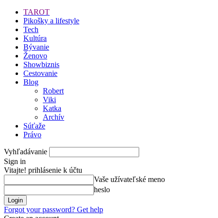
TAROT
Pikošky a lifestyle
Tech
Kultúra
Bývanie
Ženovo
Showbiznis
Cestovanie
Blog
Robert
Viki
Katka
Archív
Súťaže
Právo
Vyhľadávanie
Sign in
Vitajte! prihlásenie k účtu
Vaše užívateľské meno
heslo
Forgot your password? Get help