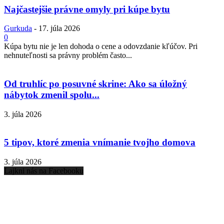
Najčastejšie právne omyly pri kúpe bytu
Gurkuda
-
17. júla 2026
0
Kúpa bytu nie je len dohoda o cene a odovzdanie kľúčov. Pri
nehnuteľnosti sa právny problém často...
Od truhlíc po posuvné skrine: Ako sa úložný
nábytok zmenil spolu...
3. júla 2026
5 tipov, ktoré zmenia vnímanie tvojho domova
3. júla 2026
Lajkni nás na Facebooku