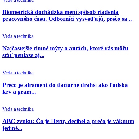
Biometrická dochádzka mení spôsob riadenia
pracovného času. Odborníci vysvetľujú, prečo sa...
Veda a technika
Najčastejšie zimné mýty o autách, ktoré vás môžu
stáť peniaze aj...
Veda a technika
Prečo je atrament do tlačiarne drahší ako ľudská
krv a gram...
Veda a technika
ABC zvuku: Čo je Hertz, decibel a prečo je vákuum
jediné...