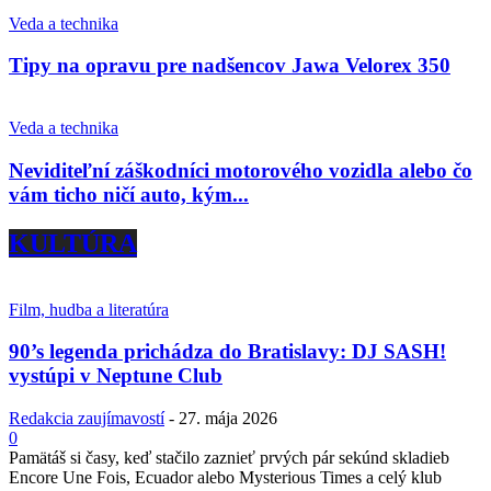
Veda a technika
Tipy na opravu pre nadšencov Jawa Velorex 350
Veda a technika
Neviditeľní záškodníci motorového vozidla alebo čo
vám ticho ničí auto, kým...
KULTÚRA
Film, hudba a literatúra
90’s legenda prichádza do Bratislavy: DJ SASH!
vystúpi v Neptune Club
Redakcia zaujímavostí
-
27. mája 2026
0
Pamätáš si časy, keď stačilo zaznieť prvých pár sekúnd skladieb
Encore Une Fois, Ecuador alebo Mysterious Times a celý klub