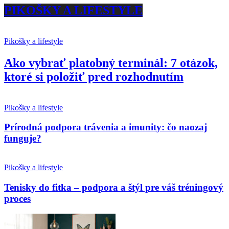
PIKOŠKY A LIFESTYLE
Pikošky a lifestyle
Ako vybrať platobný terminál: 7 otázok,
ktoré si položiť pred rozhodnutím
Pikošky a lifestyle
Prírodná podpora trávenia a imunity: čo naozaj
funguje?
Pikošky a lifestyle
Tenisky do fitka – podpora a štýl pre váš tréningový
proces