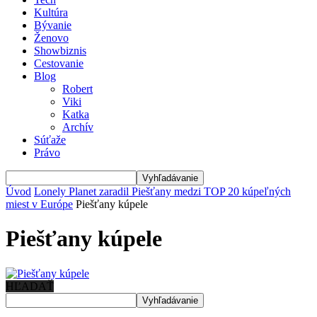
Kultúra
Bývanie
Ženovo
Showbiznis
Cestovanie
Blog
Robert
Viki
Katka
Archív
Súťaže
Právo
Úvod
Lonely Planet zaradil Piešťany medzi TOP 20 kúpeľných
miest v Európe
Piešťany kúpele
Piešťany kúpele
HĽADAŤ