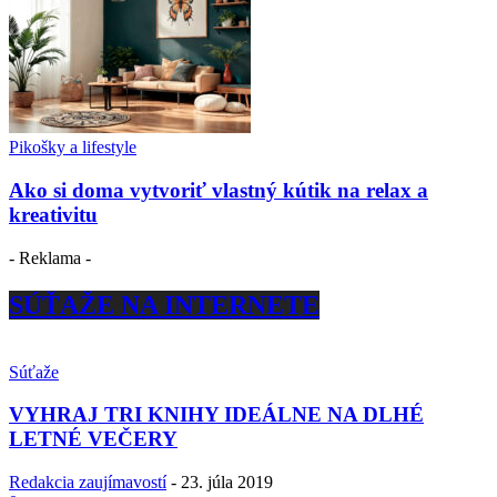
Pikošky a lifestyle
Ako si doma vytvoriť vlastný kútik na relax a
kreativitu
- Reklama -
SÚŤAŽE NA INTERNETE
Súťaže
VYHRAJ TRI KNIHY IDEÁLNE NA DLHÉ
LETNÉ VEČERY
Redakcia zaujímavostí
-
23. júla 2019