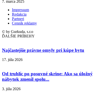
7. marca 2025
Impressum
Redakcia
Partneri
Cenník reklamy
© by Gurkuda, s.r.o
ĎALŠIE PRÍBEHY
Najčastejšie právne omyly pri kúpe bytu
17. júla 2026
Od truhlíc po posuvné skrine: Ako sa úložný
nábytok zmenil spolu...
3. júla 2026