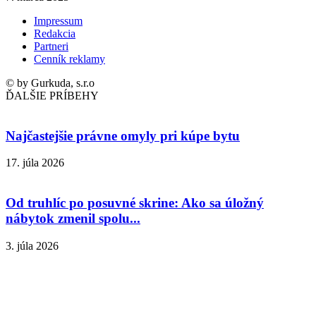
Impressum
Redakcia
Partneri
Cenník reklamy
© by Gurkuda, s.r.o
ĎALŠIE PRÍBEHY
Najčastejšie právne omyly pri kúpe bytu
17. júla 2026
Od truhlíc po posuvné skrine: Ako sa úložný
nábytok zmenil spolu...
3. júla 2026