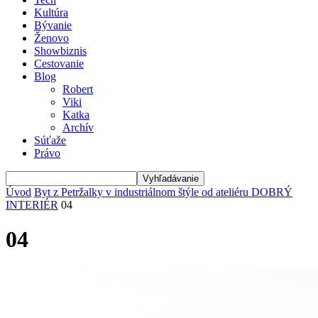
Kultúra
Bývanie
Ženovo
Showbiznis
Cestovanie
Blog
Robert
Viki
Katka
Archív
Súťaže
Právo
Úvod
Byt z Petržalky v industriálnom štýle od ateliéru DOBRÝ
INTERIÉR
04
04