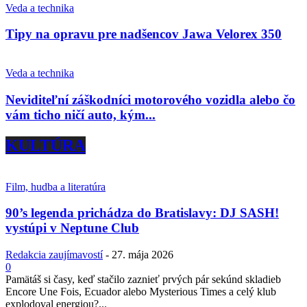
Veda a technika
Tipy na opravu pre nadšencov Jawa Velorex 350
Veda a technika
Neviditeľní záškodníci motorového vozidla alebo čo
vám ticho ničí auto, kým...
KULTÚRA
Film, hudba a literatúra
90’s legenda prichádza do Bratislavy: DJ SASH!
vystúpi v Neptune Club
Redakcia zaujímavostí
-
27. mája 2026
0
Pamätáš si časy, keď stačilo zaznieť prvých pár sekúnd skladieb
Encore Une Fois, Ecuador alebo Mysterious Times a celý klub
explodoval energiou?...