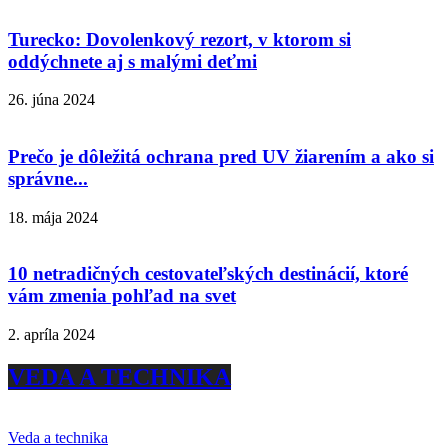
Turecko: Dovolenkový rezort, v ktorom si
oddýchnete aj s malými deťmi
26. júna 2024
Prečo je dôležitá ochrana pred UV žiarením a ako si
správne...
18. mája 2024
10 netradičných cestovateľských destinácií, ktoré
vám zmenia pohľad na svet
2. apríla 2024
VEDA A TECHNIKA
Veda a technika