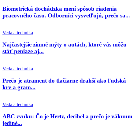
Biometrická dochádzka mení spôsob riadenia
pracovného času. Odborníci vysvetľujú, prečo sa...
Veda a technika
Najčastejšie zimné mýty o autách, ktoré vás môžu
stáť peniaze aj...
Veda a technika
Prečo je atrament do tlačiarne drahší ako ľudská
krv a gram...
Veda a technika
ABC zvuku: Čo je Hertz, decibel a prečo je vákuum
jediné...