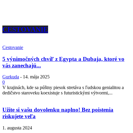
CESTOVANIE
Cestovanie
5 výnimočných chvíľ z Egypta a Dubaja, ktoré vo
vás zanechajú...
Gurkuda
-
14. mája 2025
0
V krajinách, kde sa púštny piesok stretáva s ľudskou genialitou a
dedičstvo staroveku koexistuje s futuristickými výtvormi,...
Užite si vašu dovolenku naplno! Bez poistenia
riskujete veľa
1. augusta 2024