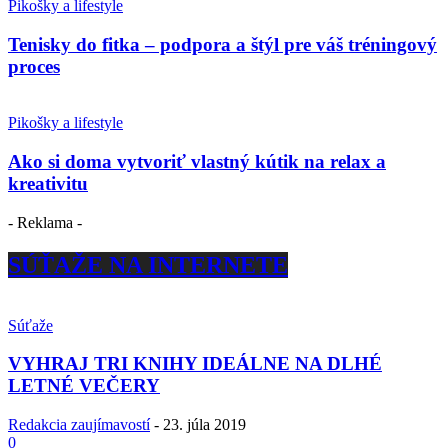
Pikošky a lifestyle
Tenisky do fitka – podpora a štýl pre váš tréningový
proces
Pikošky a lifestyle
Ako si doma vytvoriť vlastný kútik na relax a
kreativitu
- Reklama -
SÚŤAŽE NA INTERNETE
Súťaže
VYHRAJ TRI KNIHY IDEÁLNE NA DLHÉ
LETNÉ VEČERY
Redakcia zaujímavostí
-
23. júla 2019
0