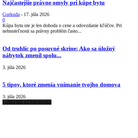
Najčastejšie právne omyly pri kúpe bytu
Gurkuda
-
17. júla 2026
0
Kúpa bytu nie je len dohoda o cene a odovzdanie kľúčov. Pri
nehnuteľnosti sa právny problém často...
Od truhlíc po posuvné skrine: Ako sa úložný
nábytok zmenil spolu...
3. júla 2026
5 tipov, ktoré zmenia vnímanie tvojho domova
3. júla 2026
Lajkni nás na Facebooku