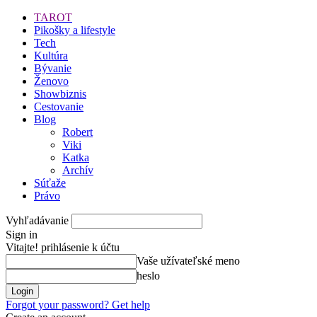
TAROT
Pikošky a lifestyle
Tech
Kultúra
Bývanie
Ženovo
Showbiznis
Cestovanie
Blog
Robert
Viki
Katka
Archív
Súťaže
Právo
Vyhľadávanie
Sign in
Vitajte! prihlásenie k účtu
Vaše užívateľské meno
heslo
Forgot your password? Get help