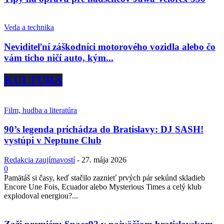
Veda a technika
Neviditeľní záškodníci motorového vozidla alebo čo
vám ticho ničí auto, kým...
KULTÚRA
Film, hudba a literatúra
90’s legenda prichádza do Bratislavy: DJ SASH!
vystúpi v Neptune Club
Redakcia zaujímavostí
-
27. mája 2026
0
Pamätáš si časy, keď stačilo zaznieť prvých pár sekúnd skladieb
Encore Une Fois, Ecuador alebo Mysterious Times a celý klub
explodoval energiou?...