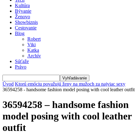
Kultúra
Bývanie
Ženovo
Showbiznis
Cestovanie
Blog
Robert
Viki
Katka
Archív
Súťaže
Právo
Úvod
Ktorú emóciu považujú ženy na mužoch za najviac sexy
36594258 - handsome fashion model posing with cool leather outfit
36594258 – handsome fashion
model posing with cool leather
outfit