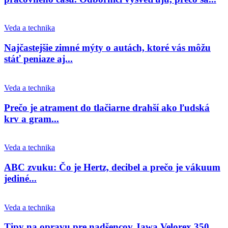
Veda a technika
Najčastejšie zimné mýty o autách, ktoré vás môžu
stáť peniaze aj...
Veda a technika
Prečo je atrament do tlačiarne drahší ako ľudská
krv a gram...
Veda a technika
ABC zvuku: Čo je Hertz, decibel a prečo je vákuum
jediné...
Veda a technika
Tipy na opravu pre nadšencov Jawa Velorex 350