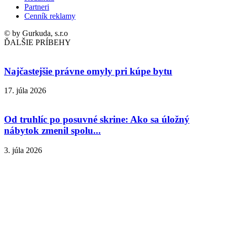
Partneri
Cenník reklamy
© by Gurkuda, s.r.o
ĎALŠIE PRÍBEHY
Najčastejšie právne omyly pri kúpe bytu
17. júla 2026
Od truhlíc po posuvné skrine: Ako sa úložný
nábytok zmenil spolu...
3. júla 2026