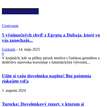
CESTOVANIE
Cestovanie
5 výnimočných chvíľ z Egypta a Dubaja, ktoré vo
vás zanechajú...
Gurkuda
-
14. mája 2025
0
V krajinách, kde sa púštny piesok stretáva s ľudskou genialitou a
dedičstvo staroveku koexistuje s futuristickými výtvormi,...
Užite si vašu dovolenku naplno! Bez poistenia
riskujete veľa
1. augusta 2024
Turecko: Dovolenkový rezort, v ktorom si