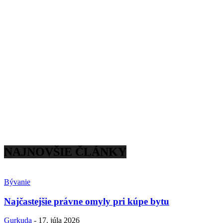
NAJNOVŠIE ČLÁNKY
Bývanie
Najčastejšie právne omyly pri kúpe bytu
Gurkuda
-
17. júla 2026