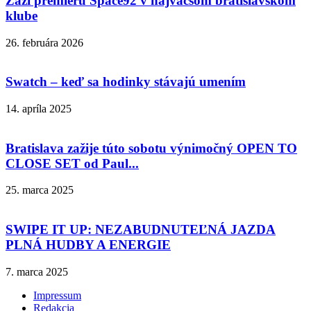
Zaži premiéru Space92 v najväčšom bratislavskom
klube
26. februára 2026
Swatch – keď sa hodinky stávajú umením
14. apríla 2025
Bratislava zažije túto sobotu výnimočný OPEN TO
CLOSE SET od Paul...
25. marca 2025
SWIPE IT UP: NEZABUDNUTEĽNÁ JAZDA
PLNÁ HUDBY A ENERGIE
7. marca 2025
Impressum
Redakcia