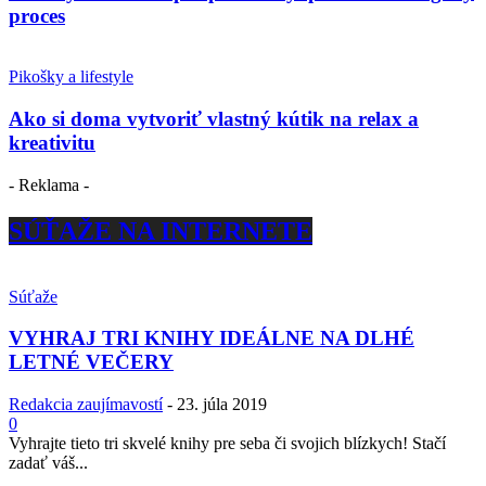
proces
Pikošky a lifestyle
Ako si doma vytvoriť vlastný kútik na relax a
kreativitu
- Reklama -
SÚŤAŽE NA INTERNETE
Súťaže
VYHRAJ TRI KNIHY IDEÁLNE NA DLHÉ
LETNÉ VEČERY
Redakcia zaujímavostí
-
23. júla 2019
0
Vyhrajte tieto tri skvelé knihy pre seba či svojich blízkych! Stačí
zadať váš...