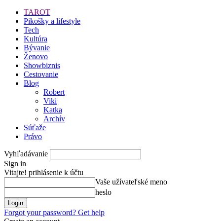
TAROT
Pikošky a lifestyle
Tech
Kultúra
Bývanie
Ženovo
Showbiznis
Cestovanie
Blog
Robert
Viki
Katka
Archív
Súťaže
Právo
Vyhľadávanie
Sign in
Vitajte! prihlásenie k účtu
Vaše užívateľské meno
heslo
Forgot your password? Get help