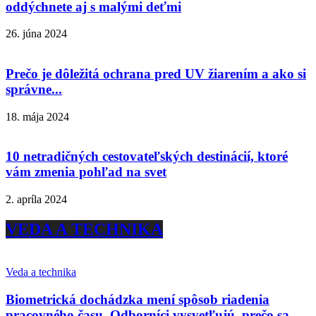
oddýchnete aj s malými deťmi
26. júna 2024
Prečo je dôležitá ochrana pred UV žiarením a ako si
správne...
18. mája 2024
10 netradičných cestovateľských destinácií, ktoré
vám zmenia pohľad na svet
2. apríla 2024
VEDA A TECHNIKA
Veda a technika
Biometrická dochádzka mení spôsob riadenia
pracovného času. Odborníci vysvetľujú, prečo sa...