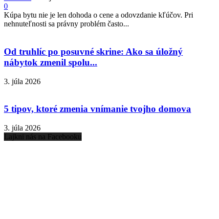
0
Kúpa bytu nie je len dohoda o cene a odovzdanie kľúčov. Pri
nehnuteľnosti sa právny problém často...
Od truhlíc po posuvné skrine: Ako sa úložný
nábytok zmenil spolu...
3. júla 2026
5 tipov, ktoré zmenia vnímanie tvojho domova
3. júla 2026
Lajkni nás na Facebooku