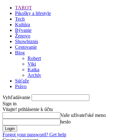
TAROT
Pikošky a lifestyle
Tech
Kultúra
Bývanie
Ženovo
Showbiznis
Cestovanie
Blog
Robert
Viki
Katka
Archív
Súťaže
Právo
Vyhľadávanie
Sign in
Vitajte! prihlásenie k účtu
Vaše užívateľské meno
heslo
Forgot your password? Get help