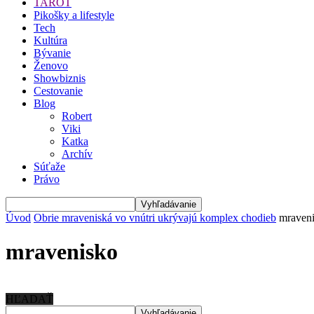
TAROT
Pikošky a lifestyle
Tech
Kultúra
Bývanie
Ženovo
Showbiznis
Cestovanie
Blog
Robert
Viki
Katka
Archív
Súťaže
Právo
Úvod
Obrie mraveniská vo vnútri ukrývajú komplex chodieb
mraven
mravenisko
HĽADAŤ