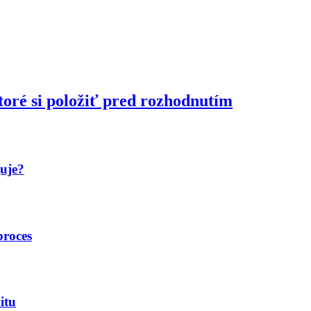
toré si položiť pred rozhodnutím
guje?
proces
itu