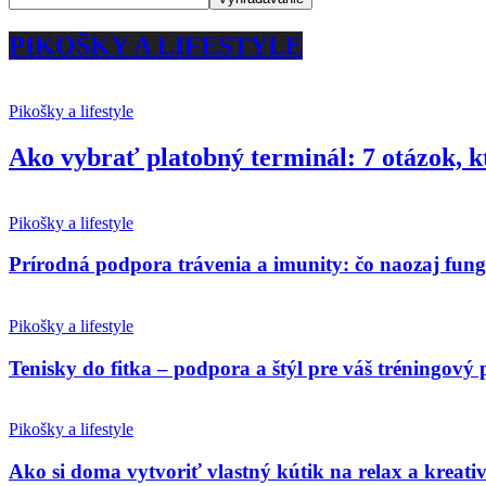
PIKOŠKY A LIFESTYLE
Pikošky a lifestyle
Ako vybrať platobný terminál: 7 otázok, k
Pikošky a lifestyle
Prírodná podpora trávenia a imunity: čo naozaj fun
Pikošky a lifestyle
Tenisky do fitka – podpora a štýl pre váš tréningový 
Pikošky a lifestyle
Ako si doma vytvoriť vlastný kútik na relax a kreativ