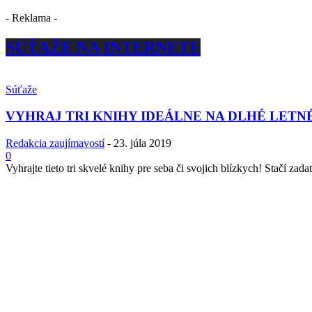
- Reklama -
SÚŤAŽE NA INTERNETE
Súťaže
VYHRAJ TRI KNIHY IDEÁLNE NA DLHÉ LETN
Redakcia zaujímavostí
-
23. júla 2019
0
Vyhrajte tieto tri skvelé knihy pre seba či svojich blízkych! Stačí zadať