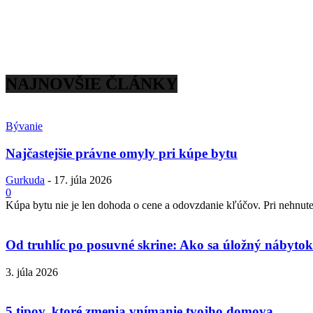
NAJNOVŠIE ČLÁNKY
Bývanie
Najčastejšie právne omyly pri kúpe bytu
Gurkuda
-
17. júla 2026
0
Kúpa bytu nie je len dohoda o cene a odovzdanie kľúčov. Pri nehnuteľ
Od truhlíc po posuvné skrine: Ako sa úložný nábytok 
3. júla 2026
5 tipov, ktoré zmenia vnímanie tvojho domova