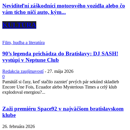
Neviditeľní záškodníci motorového vozidla alebo čo
vám ticho ničí auto, kým...
KULTÚRA
Film, hudba a literatúra
90’s legenda prichádza do Bratislavy: DJ SASH!
vystúpi v Neptune Club
Redakcia zaujímavostí
-
27. mája 2026
0
Pamätáš si časy, keď stačilo zaznieť prvých pár sekúnd skladieb
Encore Une Fois, Ecuador alebo Mysterious Times a celý klub
explodoval energiou?...
Zaži premiéru Space92 v najväčšom bratislavskom
klube
26. februára 2026