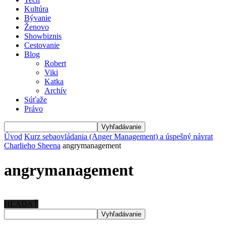
Kultúra
Bývanie
Ženovo
Showbiznis
Cestovanie
Blog
Robert
Viki
Katka
Archív
Súťaže
Právo
Úvod
Kurz sebaovládania (Anger Management) a úspešný návrat
Charlieho Sheena
angrymanagement
angrymanagement
HĽADAŤ