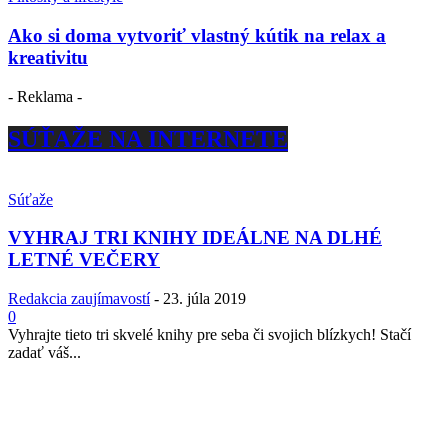
Ako si doma vytvoriť vlastný kútik na relax a
kreativitu
- Reklama -
SÚŤAŽE NA INTERNETE
Súťaže
VYHRAJ TRI KNIHY IDEÁLNE NA DLHÉ
LETNÉ VEČERY
Redakcia zaujímavostí
-
23. júla 2019
0
Vyhrajte tieto tri skvelé knihy pre seba či svojich blízkych! Stačí
zadať váš...