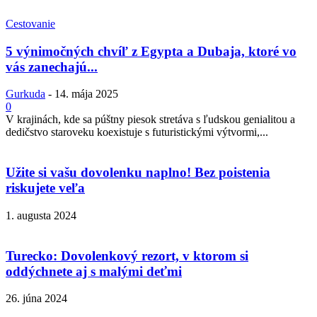
Cestovanie
5 výnimočných chvíľ z Egypta a Dubaja, ktoré vo
vás zanechajú...
Gurkuda
-
14. mája 2025
0
V krajinách, kde sa púštny piesok stretáva s ľudskou genialitou a
dedičstvo staroveku koexistuje s futuristickými výtvormi,...
Užite si vašu dovolenku naplno! Bez poistenia
riskujete veľa
1. augusta 2024
Turecko: Dovolenkový rezort, v ktorom si
oddýchnete aj s malými deťmi
26. júna 2024