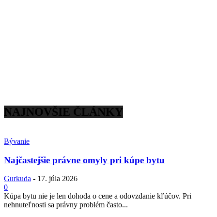
NAJNOVŠIE ČLÁNKY
Bývanie
Najčastejšie právne omyly pri kúpe bytu
Gurkuda
-
17. júla 2026
0
Kúpa bytu nie je len dohoda o cene a odovzdanie kľúčov. Pri
nehnuteľnosti sa právny problém často...