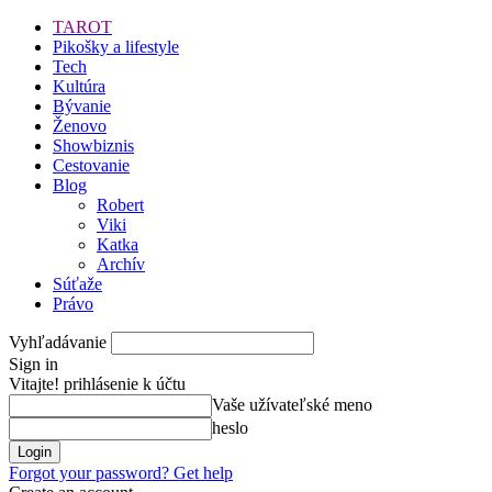
TAROT
Pikošky a lifestyle
Tech
Kultúra
Bývanie
Ženovo
Showbiznis
Cestovanie
Blog
Robert
Viki
Katka
Archív
Súťaže
Právo
Vyhľadávanie
Sign in
Vitajte! prihlásenie k účtu
Vaše užívateľské meno
heslo
Forgot your password? Get help