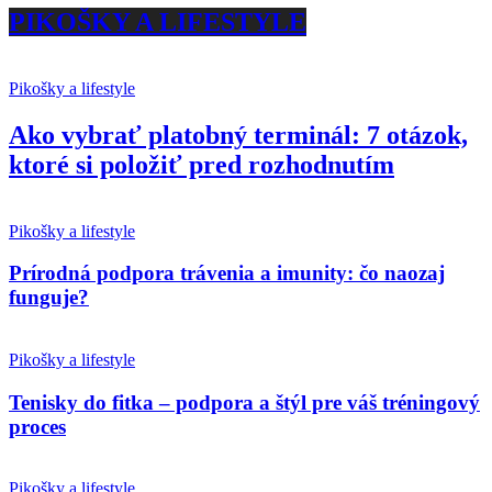
PIKOŠKY A LIFESTYLE
Pikošky a lifestyle
Ako vybrať platobný terminál: 7 otázok,
ktoré si položiť pred rozhodnutím
Pikošky a lifestyle
Prírodná podpora trávenia a imunity: čo naozaj
funguje?
Pikošky a lifestyle
Tenisky do fitka – podpora a štýl pre váš tréningový
proces
Pikošky a lifestyle