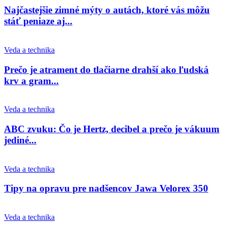
Najčastejšie zimné mýty o autách, ktoré vás môžu
stáť peniaze aj...
Veda a technika
Prečo je atrament do tlačiarne drahší ako ľudská
krv a gram...
Veda a technika
ABC zvuku: Čo je Hertz, decibel a prečo je vákuum
jediné...
Veda a technika
Tipy na opravu pre nadšencov Jawa Velorex 350
Veda a technika