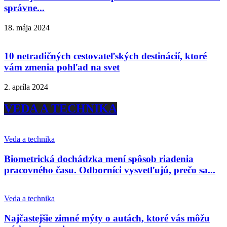
správne...
18. mája 2024
10 netradičných cestovateľských destinácií, ktoré
vám zmenia pohľad na svet
2. apríla 2024
VEDA A TECHNIKA
Veda a technika
Biometrická dochádzka mení spôsob riadenia
pracovného času. Odborníci vysvetľujú, prečo sa...
Veda a technika
Najčastejšie zimné mýty o autách, ktoré vás môžu