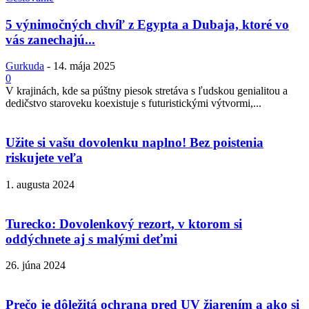
5 výnimočných chvíľ z Egypta a Dubaja, ktoré vo
vás zanechajú...
Gurkuda
-
14. mája 2025
0
V krajinách, kde sa púštny piesok stretáva s ľudskou genialitou a
dedičstvo staroveku koexistuje s futuristickými výtvormi,...
Užite si vašu dovolenku naplno! Bez poistenia
riskujete veľa
1. augusta 2024
Turecko: Dovolenkový rezort, v ktorom si
oddýchnete aj s malými deťmi
26. júna 2024
Prečo je dôležitá ochrana pred UV žiarením a ako si