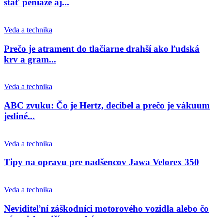
stáť peniaze aj...
Veda a technika
Prečo je atrament do tlačiarne drahší ako ľudská
krv a gram...
Veda a technika
ABC zvuku: Čo je Hertz, decibel a prečo je vákuum
jediné...
Veda a technika
Tipy na opravu pre nadšencov Jawa Velorex 350
Veda a technika
Neviditeľní záškodníci motorového vozidla alebo čo