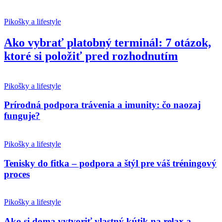
Pikošky a lifestyle
Ako vybrať platobný terminál: 7 otázok,
ktoré si položiť pred rozhodnutím
Pikošky a lifestyle
Prírodná podpora trávenia a imunity: čo naozaj
funguje?
Pikošky a lifestyle
Tenisky do fitka – podpora a štýl pre váš tréningový
proces
Pikošky a lifestyle
Ako si doma vytvoriť vlastný kútik na relax a