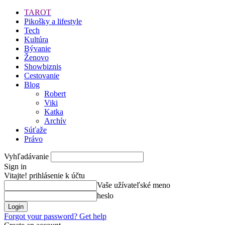
TAROT
Pikošky a lifestyle
Tech
Kultúra
Bývanie
Ženovo
Showbiznis
Cestovanie
Blog
Robert
Viki
Katka
Archív
Súťaže
Právo
Vyhľadávanie
Sign in
Vitajte! prihlásenie k účtu
Vaše užívateľské meno
heslo
Forgot your password? Get help