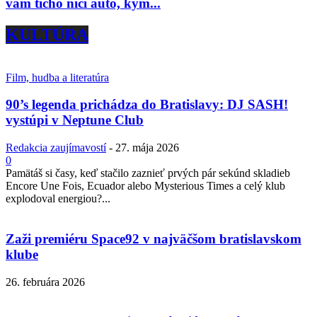
vám ticho ničí auto, kým...
KULTÚRA
Film, hudba a literatúra
90’s legenda prichádza do Bratislavy: DJ SASH!
vystúpi v Neptune Club
Redakcia zaujímavostí
-
27. mája 2026
0
Pamätáš si časy, keď stačilo zaznieť prvých pár sekúnd skladieb
Encore Une Fois, Ecuador alebo Mysterious Times a celý klub
explodoval energiou?...
Zaži premiéru Space92 v najväčšom bratislavskom
klube
26. februára 2026