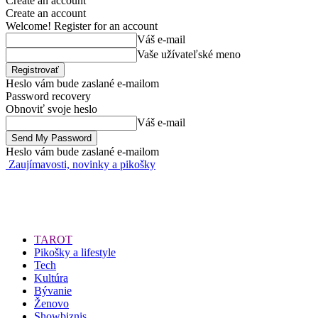
Create an account
Create an account
Welcome! Register for an account
Váš e-mail
Vaše užívateľské meno
Heslo vám bude zaslané e-mailom
Password recovery
Obnoviť svoje heslo
Váš e-mail
Heslo vám bude zaslané e-mailom
Zaujímavosti, novinky a pikošky
TAROT
Pikošky a lifestyle
Tech
Kultúra
Bývanie
Ženovo
Showbiznis