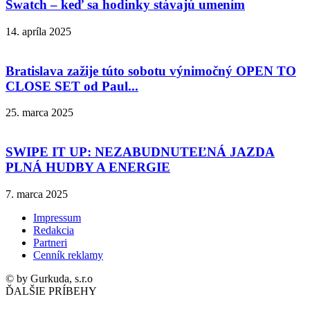
Swatch – keď sa hodinky stávajú umením
14. apríla 2025
Bratislava zažije túto sobotu výnimočný OPEN TO
CLOSE SET od Paul...
25. marca 2025
SWIPE IT UP: NEZABUDNUTEĽNÁ JAZDA
PLNÁ HUDBY A ENERGIE
7. marca 2025
Impressum
Redakcia
Partneri
Cenník reklamy
© by Gurkuda, s.r.o
ĎALŠIE PRÍBEHY