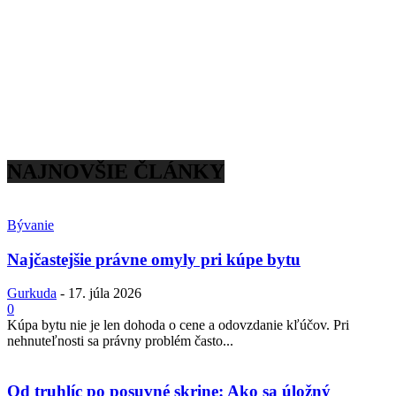
NAJNOVŠIE ČLÁNKY
Bývanie
Najčastejšie právne omyly pri kúpe bytu
Gurkuda
-
17. júla 2026
0
Kúpa bytu nie je len dohoda o cene a odovzdanie kľúčov. Pri
nehnuteľnosti sa právny problém často...
Od truhlíc po posuvné skrine: Ako sa úložný