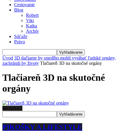
Cestovanie
Blog
Robert
Viki
Katka
Archív
Súťaže
Právo
Úvod
3D tlačiarne by onedlho mohli vyrábať ľudské orgány,
zachránili by životy
Tlačiareň 3D na skutočné orgány
Tlačiareň 3D na skutočné
orgány
HĽADAŤ
PIKOŠKY A LIFESTYLE