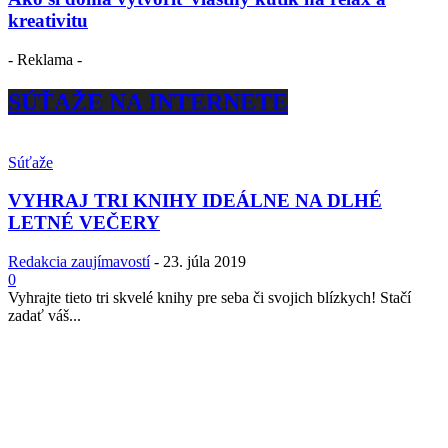
kreativitu
- Reklama -
SÚŤAŽE NA INTERNETE
Súťaže
VYHRAJ TRI KNIHY IDEÁLNE NA DLHÉ
LETNÉ VEČERY
Redakcia zaujímavostí
-
23. júla 2019
0
Vyhrajte tieto tri skvelé knihy pre seba či svojich blízkych! Stačí
zadať váš...