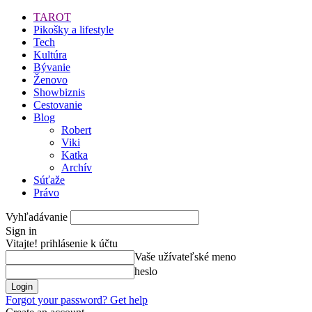
TAROT
Pikošky a lifestyle
Tech
Kultúra
Bývanie
Ženovo
Showbiznis
Cestovanie
Blog
Robert
Viki
Katka
Archív
Súťaže
Právo
Vyhľadávanie
Sign in
Vitajte! prihlásenie k účtu
Vaše užívateľské meno
heslo
Forgot your password? Get help