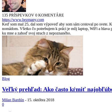
135 PRÍSPEVKOV
0 KOMENTÁRE
https://www.bezmapy.com
Keď som mal 25, dal som výpoveď aby som sám cestoval po svete. Kan
nomádom. Všetko čo potrebujem k práci je môj laptop, WiFi a hlava pl
ku mne a zahoď svoj strach z nepoznaného.
Blog
Veľký prehľad: Ako často kŕmiť najobľúbe
Milan Bardún
-
15. októbra 2018
0