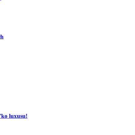
ch
ľko luxusu!