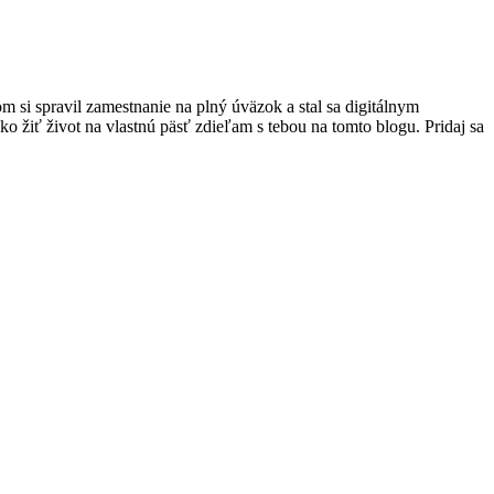
si spravil zamestnanie na plný úväzok a stal sa digitálnym
o žiť život na vlastnú päsť zdieľam s tebou na tomto blogu. Pridaj sa