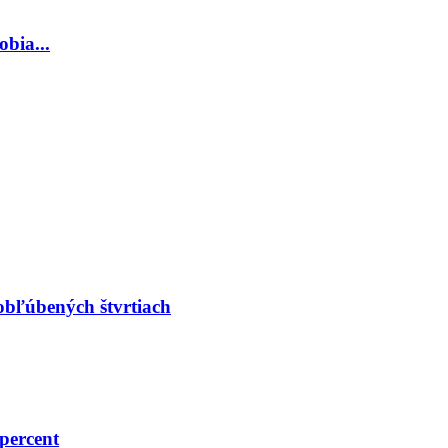
obia...
obľúbených štvrtiach
percent