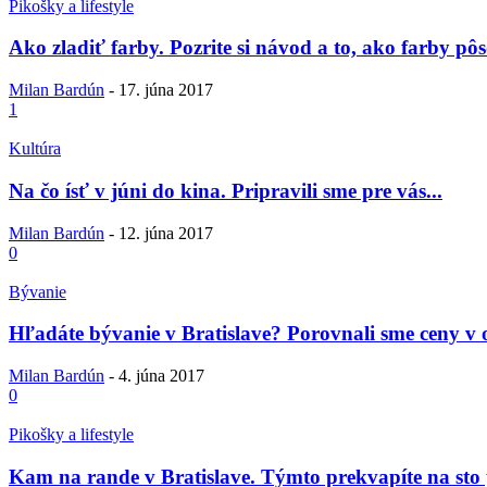
Pikošky a lifestyle
Ako zladiť farby. Pozrite si návod a to, ako farby pôs
Milan Bardún
-
17. júna 2017
1
Kultúra
Na čo ísť v júni do kina. Pripravili sme pre vás...
Milan Bardún
-
12. júna 2017
0
Bývanie
Hľadáte bývanie v Bratislave? Porovnali sme ceny v 
Milan Bardún
-
4. júna 2017
0
Pikošky a lifestyle
Kam na rande v Bratislave. Týmto prekvapíte na sto 