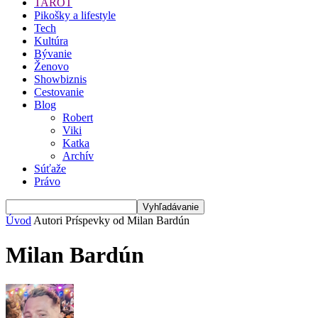
TAROT
Pikošky a lifestyle
Tech
Kultúra
Bývanie
Ženovo
Showbiznis
Cestovanie
Blog
Robert
Viki
Katka
Archív
Súťaže
Právo
Úvod
Autori
Príspevky od Milan Bardún
Milan Bardún