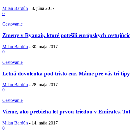
Milan Bardún
-
3. júna 2017
0
Cestovanie
Zmeny v Ryanair, ktoré potešili európskych cestujúci
Milan Bardún
-
30. mája 2017
0
Cestovanie
Letná dovolenka pod tristo eur. Máme pre vás tri tipy
Milan Bardún
-
28. mája 2017
0
Cestovanie
Vieme, ako prebieha let prvou triedou v Emirates. To
Milan Bardún
-
14. mája 2017
0