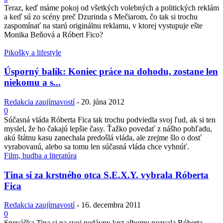
Teraz, keď máme pokoj od všetkých volebných a politických reklám
a keď sú zo scény preč Dzurinda s Mečiarom, čo tak si trochu
zaspomínať na starú originálnu reklamu, v ktorej vystupuje ešte
Monika Beňová a Róbert Fico?
Pikošky a lifestyle
Úsporný balík: Koniec práce na dohodu, zostane len
niekomu a s...
Redakcia zaujímavostí
-
20. júna 2012
0
Súčasná vláda Róberta Fica tak trochu podviedla svoj ľud, ak si ten
myslel, že ho čakajú lepšie časy. Ťažko povedať z nášho pohľadu,
akú štátnu kasu zanechala predošlá vláda, ale zrejme šlo o dosť
vyrabovanú, alebo sa tomu len súčasná vláda chce vyhnúť.
Film, hudba a literatúra
Tina si za krstného otca S.E.X.Y. vybrala Róberta
Fica
Redakcia zaujímavostí
-
16. decembra 2011
0
Speváčka Tina si na svoj nedávny krst albumu pozvala Róberta