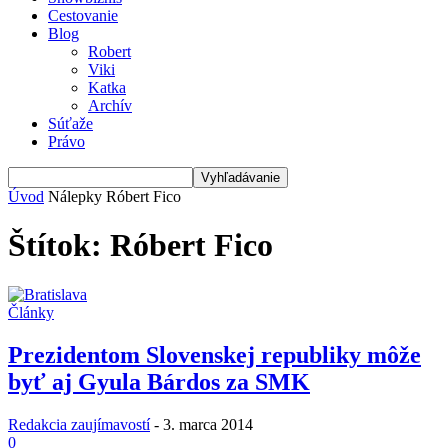
Cestovanie
Blog
Robert
Viki
Katka
Archív
Súťaže
Právo
Úvod
Nálepky
Róbert Fico
Štítok: Róbert Fico
Články
Prezidentom Slovenskej republiky môže
byť aj Gyula Bárdos za SMK
Redakcia zaujímavostí
-
3. marca 2014
0