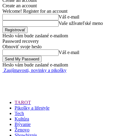
Create an account
Create an account
Welcome! Register for an account
Váš e-mail
Vaše užívateľské meno
Heslo vám bude zaslané e-mailom
Password recovery
Obnoviť svoje heslo
Váš e-mail
Heslo vám bude zaslané e-mailom
Zaujímavosti, novinky a pikošky
TAROT
Pikošky a lifestyle
Tech
Kultúra
Bývanie
Ženovo
Showbiznis