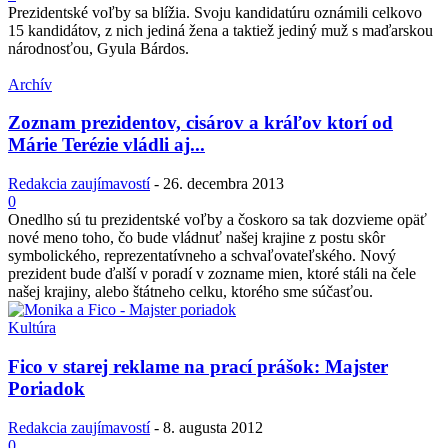
Prezidentské voľby sa blížia. Svoju kandidatúru oznámili celkovo
15 kandidátov, z nich jediná žena a taktiež jediný muž s maďarskou
národnosťou, Gyula Bárdos.
Archív
Zoznam prezidentov, cisárov a kráľov ktorí od
Márie Terézie vládli aj...
Redakcia zaujímavostí
-
26. decembra 2013
0
Onedlho sú tu prezidentské voľby a čoskoro sa tak dozvieme opäť
nové meno toho, čo bude vládnuť našej krajine z postu skôr
symbolického, reprezentatívneho a schvaľovateľského. Nový
prezident bude ďalší v poradí v zozname mien, ktoré stáli na čele
našej krajiny, alebo štátneho celku, ktorého sme súčasťou.
Kultúra
Fico v starej reklame na prací prášok: Majster
Poriadok
Redakcia zaujímavostí
-
8. augusta 2012
0