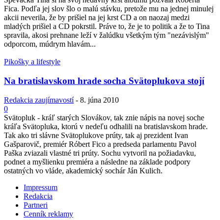
Fica. Podľa jej slov šlo o malú stávku, pretože mu na jednej minulej
akcii neverila, že by prišiel na jej krst CD a on naozaj medzi
mladých prišiel a CD pokrstil. Práve to, že je to politik a že to Tina
spravila, akosi prehnane leží v žalúdku všetkým tým "nezávislým"
odporcom, múdrym hlavám...
Pikošky a lifestyle
Na bratislavskom hrade socha Svätoplukova stojí
Redakcia zaujímavostí
-
8. júna 2010
0
Svätopluk - kráľ starých Slovákov, tak znie nápis na novej soche
kráľa Svätopluka, ktorú v nedeľu odhalili na bratislavskom hrade.
Tak ako tri slávne Svätoplukove prúty, tak aj prezident Ivan
Gašparovič, premiér Róbert Fico a predseda parlamentu Pavol
Paška zviazali vlastné tri prúty. Sochu vytvoril na požiadavku,
podnet a myšlienku premiéra a následne na základe podpory
ostatných vo vláde, akademický sochár Ján Kulich.
Impressum
Redakcia
Partneri
Cenník reklamy