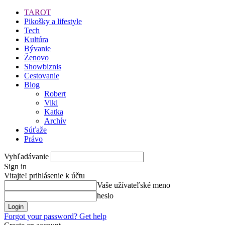
TAROT
Pikošky a lifestyle
Tech
Kultúra
Bývanie
Ženovo
Showbiznis
Cestovanie
Blog
Robert
Viki
Katka
Archív
Súťaže
Právo
Vyhľadávanie
Sign in
Vitajte! prihlásenie k účtu
Vaše užívateľské meno
heslo
Forgot your password? Get help