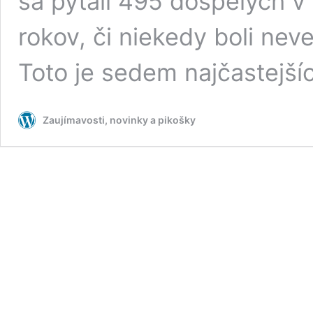
sa pýtali 495 dospelých 
rokov, či niekedy boli neve
Toto je sedem najčastejš
Zaujímavosti, novinky a pikošky