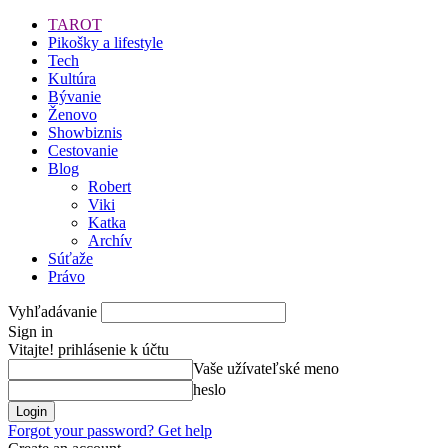
TAROT
Pikošky a lifestyle
Tech
Kultúra
Bývanie
Ženovo
Showbiznis
Cestovanie
Blog
Robert
Viki
Katka
Archív
Súťaže
Právo
Vyhľadávanie
Sign in
Vitajte! prihlásenie k účtu
Vaše užívateľské meno
heslo
Forgot your password? Get help