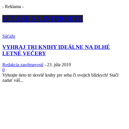
- Reklama -
SÚŤAŽE NA INTERNETE
Súťaže
VYHRAJ TRI KNIHY IDEÁLNE NA DLHÉ
LETNÉ VEČERY
Redakcia zaujímavostí
-
23. júla 2019
0
Vyhrajte tieto tri skvelé knihy pre seba či svojich blízkych! Stačí
zadať váš...