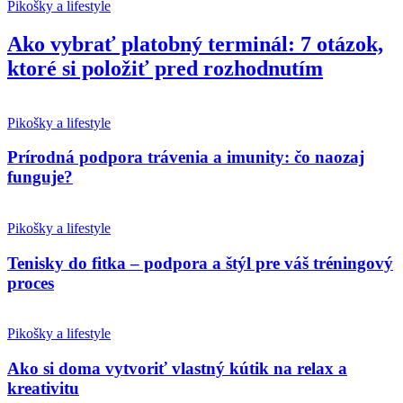
Pikošky a lifestyle
Ako vybrať platobný terminál: 7 otázok,
ktoré si položiť pred rozhodnutím
Pikošky a lifestyle
Prírodná podpora trávenia a imunity: čo naozaj
funguje?
Pikošky a lifestyle
Tenisky do fitka – podpora a štýl pre váš tréningový
proces
Pikošky a lifestyle
Ako si doma vytvoriť vlastný kútik na relax a
kreativitu