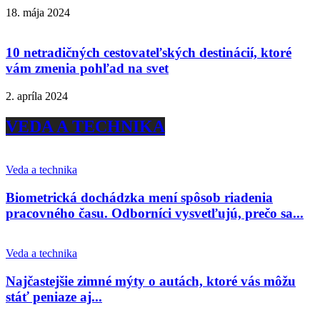
18. mája 2024
10 netradičných cestovateľských destinácií, ktoré
vám zmenia pohľad na svet
2. apríla 2024
VEDA A TECHNIKA
Veda a technika
Biometrická dochádzka mení spôsob riadenia
pracovného času. Odborníci vysvetľujú, prečo sa...
Veda a technika
Najčastejšie zimné mýty o autách, ktoré vás môžu
stáť peniaze aj...