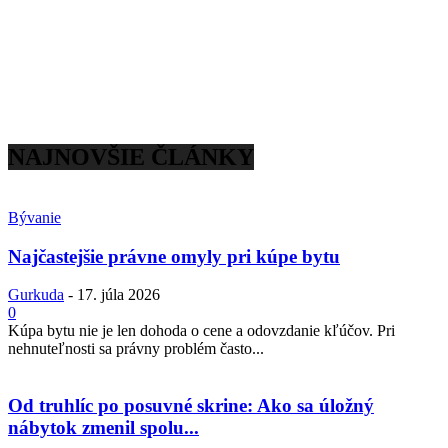
NAJNOVŠIE ČLÁNKY
Bývanie
Najčastejšie právne omyly pri kúpe bytu
Gurkuda
-
17. júla 2026
0
Kúpa bytu nie je len dohoda o cene a odovzdanie kľúčov. Pri
nehnuteľnosti sa právny problém často...
Od truhlíc po posuvné skrine: Ako sa úložný
nábytok zmenil spolu...