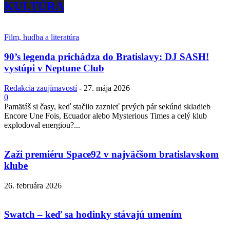
KULTÚRA
Film, hudba a literatúra
90’s legenda prichádza do Bratislavy: DJ SASH!
vystúpi v Neptune Club
Redakcia zaujímavostí
-
27. mája 2026
0
Pamätáš si časy, keď stačilo zaznieť prvých pár sekúnd skladieb
Encore Une Fois, Ecuador alebo Mysterious Times a celý klub
explodoval energiou?...
Zaži premiéru Space92 v najväčšom bratislavskom
klube
26. februára 2026
Swatch – keď sa hodinky stávajú umením