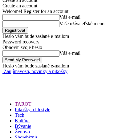
Create an account
Create an account
Welcome! Register for an account
Váš e-mail
Vaše užívateľské meno
Heslo vám bude zaslané e-mailom
Password recovery
Obnoviť svoje heslo
Váš e-mail
Heslo vám bude zaslané e-mailom
Zaujímavosti, novinky a pikošky
TAROT
Pikošky a lifestyle
Tech
Kultúra
Bývanie
Ženovo
Showbiznis