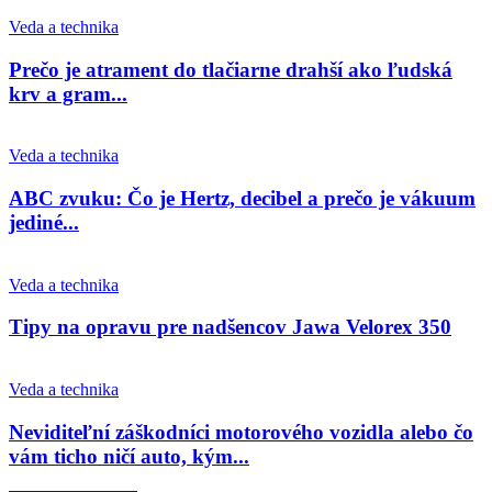
Veda a technika
Prečo je atrament do tlačiarne drahší ako ľudská
krv a gram...
Veda a technika
ABC zvuku: Čo je Hertz, decibel a prečo je vákuum
jediné...
Veda a technika
Tipy na opravu pre nadšencov Jawa Velorex 350
Veda a technika
Neviditeľní záškodníci motorového vozidla alebo čo
vám ticho ničí auto, kým...