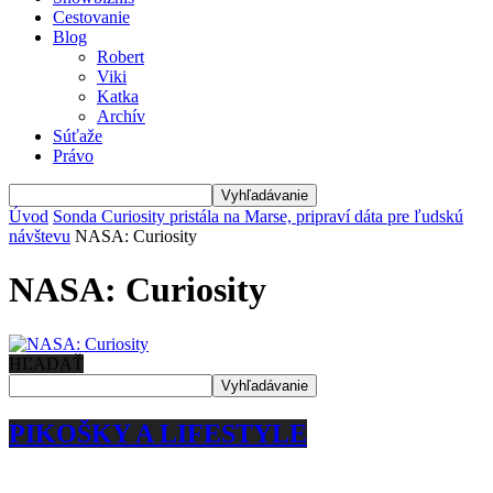
Cestovanie
Blog
Robert
Viki
Katka
Archív
Súťaže
Právo
Úvod
Sonda Curiosity pristála na Marse, pripraví dáta pre ľudskú
návštevu
NASA: Curiosity
NASA: Curiosity
HĽADAŤ
PIKOŠKY A LIFESTYLE