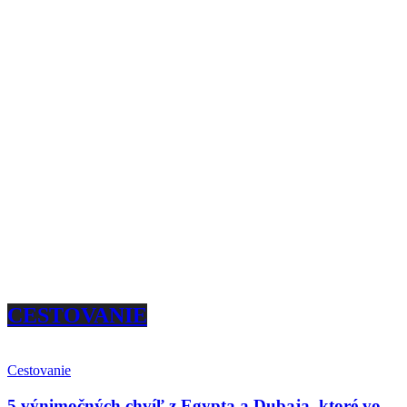
CESTOVANIE
Cestovanie
5 výnimočných chvíľ z Egypta a Dubaja, ktoré vo