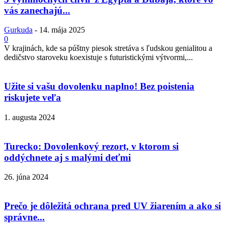
vás zanechajú...
Gurkuda
-
14. mája 2025
0
V krajinách, kde sa púštny piesok stretáva s ľudskou genialitou a
dedičstvo staroveku koexistuje s futuristickými výtvormi,...
Užite si vašu dovolenku naplno! Bez poistenia
riskujete veľa
1. augusta 2024
Turecko: Dovolenkový rezort, v ktorom si
oddýchnete aj s malými deťmi
26. júna 2024
Prečo je dôležitá ochrana pred UV žiarením a ako si
správne...