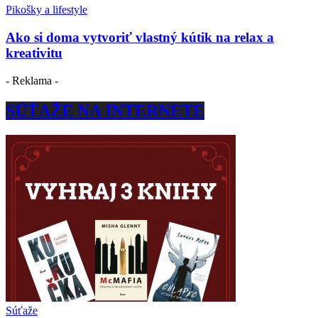
Pikošky a lifestyle
Ako si doma vytvoriť vlastný kútik na relax a
kreativitu
- Reklama -
SÚŤAŽE NA INTERNETE
Súťaže