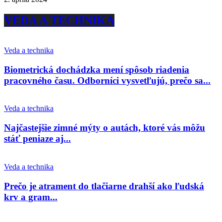
VEDA A TECHNIKA
Veda a technika
Biometrická dochádzka mení spôsob riadenia
pracovného času. Odborníci vysvetľujú, prečo sa...
Veda a technika
Najčastejšie zimné mýty o autách, ktoré vás môžu
stáť peniaze aj...
Veda a technika
Prečo je atrament do tlačiarne drahší ako ľudská
krv a gram...