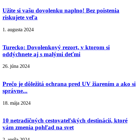
Užite si vašu dovolenku naplno! Bez poistenia
riskujete veľa
1. augusta 2024
Turecko: Dovolenkový rezort, v ktorom si
oddýchnete aj s malými deťmi
26. júna 2024
Prečo je dôležitá ochrana pred UV žiarením a ako si
správne...
18. mája 2024
10 netradičných cestovateľských destinácií, ktoré
vám zmenia pohľad na svet
2. apríla 2024