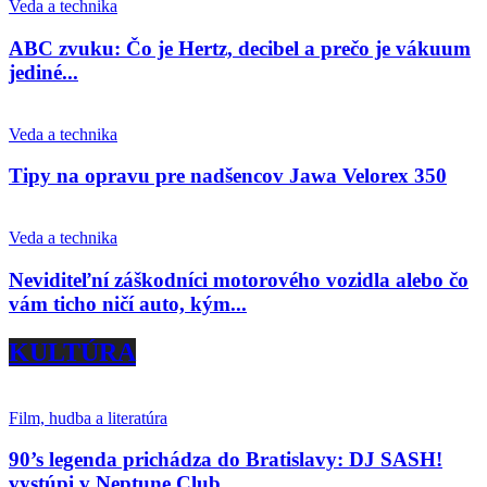
Veda a technika
ABC zvuku: Čo je Hertz, decibel a prečo je vákuum
jediné...
Veda a technika
Tipy na opravu pre nadšencov Jawa Velorex 350
Veda a technika
Neviditeľní záškodníci motorového vozidla alebo čo
vám ticho ničí auto, kým...
KULTÚRA
Film, hudba a literatúra
90’s legenda prichádza do Bratislavy: DJ SASH!
vystúpi v Neptune Club