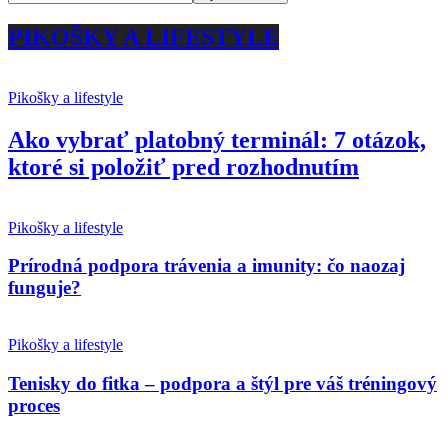
PIKOŠKY A LIFESTYLE
Pikošky a lifestyle
Ako vybrať platobný terminál: 7 otázok,
ktoré si položiť pred rozhodnutím
Pikošky a lifestyle
Prírodná podpora trávenia a imunity: čo naozaj
funguje?
Pikošky a lifestyle
Tenisky do fitka – podpora a štýl pre váš tréningový
proces