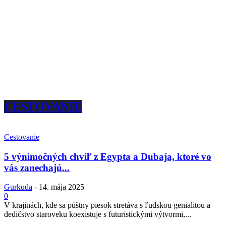
CESTOVANIE
Cestovanie
5 výnimočných chvíľ z Egypta a Dubaja, ktoré vo
vás zanechajú...
Gurkuda
-
14. mája 2025
0
V krajinách, kde sa púštny piesok stretáva s ľudskou genialitou a
dedičstvo staroveku koexistuje s futuristickými výtvormi,...