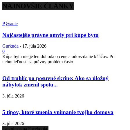
NAJNOVŠIE ČLÁNKY
Bývanie
Najčastejšie právne omyly pri kúpe bytu
Gurkuda
-
17. júla 2026
0
Kúpa bytu nie je len dohoda o cene a odovzdanie kľúčov. Pri
nehnuteľnosti sa právny problém často...
Od truhlíc po posuvné skrine: Ako sa úložný
nábytok zmenil spolu...
3. júla 2026
5 tipov, ktoré zmenia vnímanie tvojho domova
3. júla 2026
Lajkni nás na Facebooku