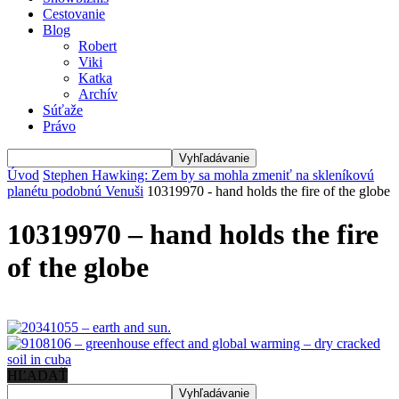
Cestovanie
Blog
Robert
Viki
Katka
Archív
Súťaže
Právo
Úvod
Stephen Hawking: Zem by sa mohla zmeniť na skleníkovú
planétu podobnú Venuši
10319970 - hand holds the fire of the globe
10319970 – hand holds the fire
of the globe
HĽADAŤ