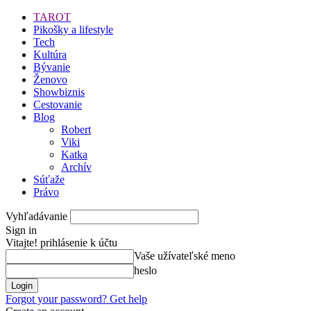
TAROT
Pikošky a lifestyle
Tech
Kultúra
Bývanie
Ženovo
Showbiznis
Cestovanie
Blog
Robert
Viki
Katka
Archív
Súťaže
Právo
Vyhľadávanie
Sign in
Vitajte! prihlásenie k účtu
Vaše užívateľské meno
heslo
Forgot your password? Get help