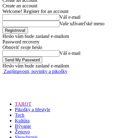
Create an account
Create an account
Welcome! Register for an account
Váš e-mail
Vaše užívateľské meno
Heslo vám bude zaslané e-mailom
Password recovery
Obnoviť svoje heslo
Váš e-mail
Heslo vám bude zaslané e-mailom
Zaujímavosti, novinky a pikošky
TAROT
Pikošky a lifestyle
Tech
Kultúra
Bývanie
Ženovo
Showbiznis