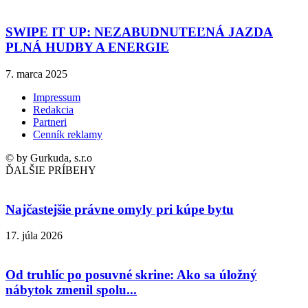
SWIPE IT UP: NEZABUDNUTEĽNÁ JAZDA
PLNÁ HUDBY A ENERGIE
7. marca 2025
Impressum
Redakcia
Partneri
Cenník reklamy
© by Gurkuda, s.r.o
ĎALŠIE PRÍBEHY
Najčastejšie právne omyly pri kúpe bytu
17. júla 2026
Od truhlíc po posuvné skrine: Ako sa úložný
nábytok zmenil spolu...