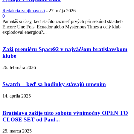
Redakcia zaujímavostí
-
27. mája 2026
0
Pamätáš si časy, keď stačilo zaznieť prvých pár sekúnd skladieb
Encore Une Fois, Ecuador alebo Mysterious Times a celý klub
explodoval energiou?...
Zaži premiéru Space92 v najväčšom bratislavskom
klube
26. februára 2026
Swatch – keď sa hodinky stávajú umením
14. apríla 2025
Bratislava zažije túto sobotu výnimočný OPEN TO
CLOSE SET od Paul...
25. marca 2025