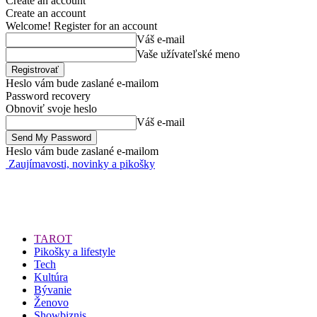
Create an account
Create an account
Welcome! Register for an account
Váš e-mail
Vaše užívateľské meno
Heslo vám bude zaslané e-mailom
Password recovery
Obnoviť svoje heslo
Váš e-mail
Heslo vám bude zaslané e-mailom
Zaujímavosti, novinky a pikošky
TAROT
Pikošky a lifestyle
Tech
Kultúra
Bývanie
Ženovo
Showbiznis