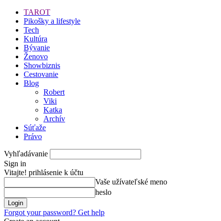
TAROT
Pikošky a lifestyle
Tech
Kultúra
Bývanie
Ženovo
Showbiznis
Cestovanie
Blog
Robert
Viki
Katka
Archív
Súťaže
Právo
Vyhľadávanie
Sign in
Vitajte! prihlásenie k účtu
Vaše užívateľské meno
heslo
Forgot your password? Get help