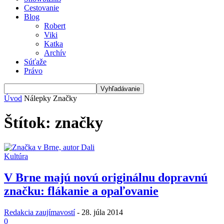
Cestovanie
Blog
Robert
Viki
Katka
Archív
Súťaže
Právo
Úvod
Nálepky
Značky
Štítok: značky
Kultúra
V Brne majú novú originálnu dopravnú
značku: flákanie a opaľovanie
Redakcia zaujímavostí
-
28. júla 2014
0