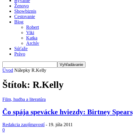
Bývanie
Ženovo
Showbiznis
Cestovanie
Blog
Robert
Viki
Katka
Archív
Súťaže
Právo
Úvod
Nálepky
R.Kelly
Štítok: R.Kelly
Film, hudba a literatúra
Čo spája spevácke hviezdy: Birtney Spear
Redakcia zaujímavostí
-
19. júla 2011
0