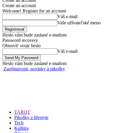
Create an account
Create an account
Welcome! Register for an account
Váš e-mail
Vaše užívateľské meno
Heslo vám bude zaslané e-mailom
Password recovery
Obnoviť svoje heslo
Váš e-mail
Heslo vám bude zaslané e-mailom
Zaujímavosti, novinky a pikošky
TAROT
Pikošky a lifestyle
Tech
Kultúra