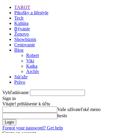
TAROT
Pikošky a lifestyle
Tech
Kultúra
Bývanie
Ženovo
Showbiznis
Cestovanie
Blog
Robert
Viki
Katka
Archív
Súťaže
Právo
Vyhľadávanie
Sign in
Vitajte! prihlásenie k účtu
Vaše užívateľské meno
heslo
Forgot your password? Get help