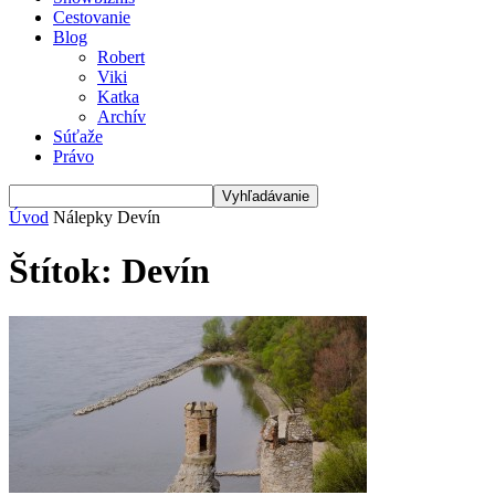
Cestovanie
Blog
Robert
Viki
Katka
Archív
Súťaže
Právo
Úvod
Nálepky
Devín
Štítok: Devín