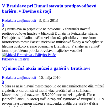
V Bratislave pri Dunaji stavajú protipovodňovú
bariéru, v Devíne už stojí
Redakcia zaujímavostí
-
3. júna 2013
0
Aj Bratislava sa pripravuje na povodne. Záchranári stavajú
protipovodňovú hrádzu v blízkosti Dunaja na Petržalskej strane.
Dvíhajúca sa hladina nášho veľtoku už spôsobila v nemeckom
historickom meste Passau niekoľko miliónové škody a dvíhajúca sa
hladina čoskoro zrejme poznačí aj Bratislavu. V snahe sa vyhnúť
tomuto problému polícia obvoláva majiteľov vozidiel
Pikošky a lifestyle
Výnimočná akcia múzeí a galérií v Bratislave
Redakcia zaujímavostí
-
16. mája 2010
0
Včera sa naše hlavné mesto zapojilo do medzinárodného dňa múzeí
a galérií, o ktorom ste si mohli viac prečítať aj na stránkach
Muzeum.sk pod názvom 15.5.2020 noc múzeí a galérií. Išlo o
jedinečnú akciu, v ktorej stačilo zaplatiť symbolické vstupné 1,5 € v
prvom navštívenom múzeu a vstupenka platila pre všetky ďalšie