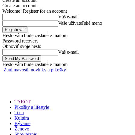
Create an account
Create an account
Welcome! Register for an account
Váš e-mail
Vaše užívateľské meno
Heslo vám bude zaslané e-mailom
Password recovery
Obnoviť svoje heslo
Váš e-mail
Heslo vám bude zaslané e-mailom
Zaujímavosti, novinky a pikošky
TAROT
Pikošky a lifestyle
Tech
Kultúra
Bývanie
Ženovo
Showbiznis