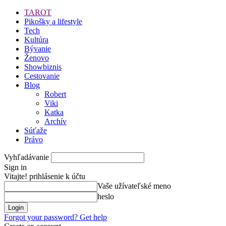
TAROT
Pikošky a lifestyle
Tech
Kultúra
Bývanie
Ženovo
Showbiznis
Cestovanie
Blog
Robert
Viki
Katka
Archív
Súťaže
Právo
Vyhľadávanie
Sign in
Vitajte! prihlásenie k účtu
Vaše užívateľské meno
heslo
Forgot your password? Get help