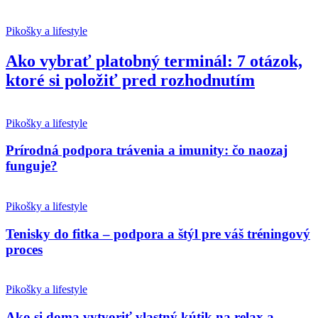
Pikošky a lifestyle
Ako vybrať platobný terminál: 7 otázok,
ktoré si položiť pred rozhodnutím
Pikošky a lifestyle
Prírodná podpora trávenia a imunity: čo naozaj
funguje?
Pikošky a lifestyle
Tenisky do fitka – podpora a štýl pre váš tréningový
proces
Pikošky a lifestyle
Ako si doma vytvoriť vlastný kútik na relax a