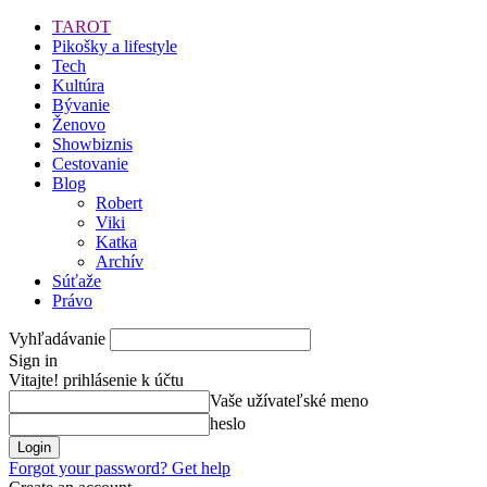
TAROT
Pikošky a lifestyle
Tech
Kultúra
Bývanie
Ženovo
Showbiznis
Cestovanie
Blog
Robert
Viki
Katka
Archív
Súťaže
Právo
Vyhľadávanie
Sign in
Vitajte! prihlásenie k účtu
Vaše užívateľské meno
heslo
Forgot your password? Get help