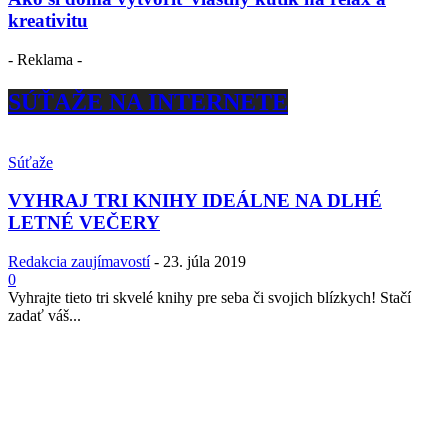
kreativitu
- Reklama -
SÚŤAŽE NA INTERNETE
Súťaže
VYHRAJ TRI KNIHY IDEÁLNE NA DLHÉ
LETNÉ VEČERY
Redakcia zaujímavostí
-
23. júla 2019
0
Vyhrajte tieto tri skvelé knihy pre seba či svojich blízkych! Stačí
zadať váš...