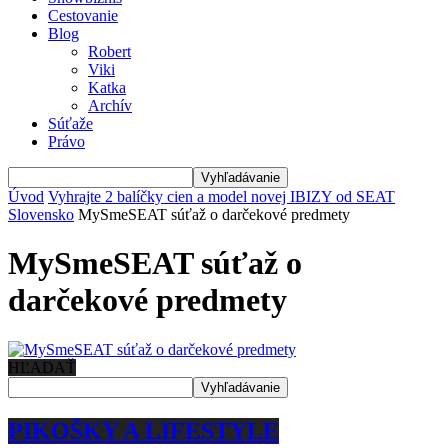
Cestovanie
Blog
Robert
Viki
Katka
Archív
Súťaže
Právo
Úvod
Vyhrajte 2 balíčky cien a model novej IBIZY od SEAT
Slovensko
MySmeSEAT súťaž o darčekové predmety
MySmeSEAT súťaž o
darčekové predmety
HĽADAŤ
PIKOŠKY A LIFESTYLE