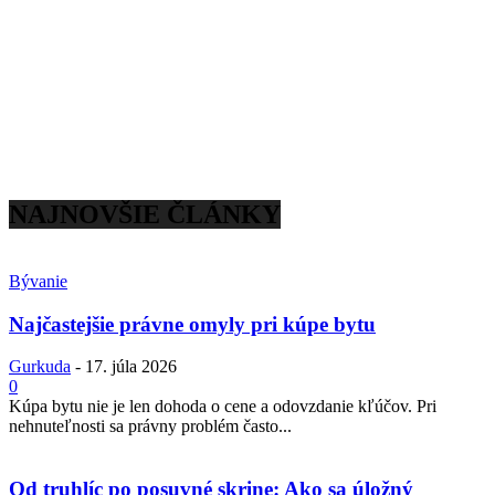
NAJNOVŠIE ČLÁNKY
Bývanie
Najčastejšie právne omyly pri kúpe bytu
Gurkuda
-
17. júla 2026
0
Kúpa bytu nie je len dohoda o cene a odovzdanie kľúčov. Pri
nehnuteľnosti sa právny problém často...
Od truhlíc po posuvné skrine: Ako sa úložný