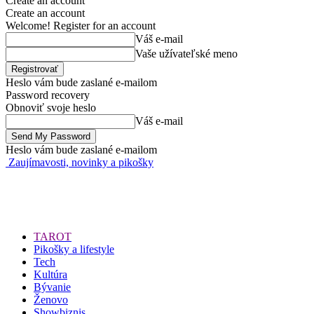
Create an account
Create an account
Welcome! Register for an account
Váš e-mail
Vaše užívateľské meno
Heslo vám bude zaslané e-mailom
Password recovery
Obnoviť svoje heslo
Váš e-mail
Heslo vám bude zaslané e-mailom
Zaujímavosti, novinky a pikošky
TAROT
Pikošky a lifestyle
Tech
Kultúra
Bývanie
Ženovo
Showbiznis