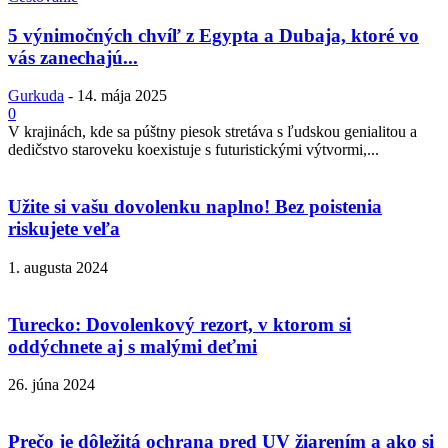
5 výnimočných chvíľ z Egypta a Dubaja, ktoré vo
vás zanechajú...
Gurkuda
-
14. mája 2025
0
V krajinách, kde sa púštny piesok stretáva s ľudskou genialitou a
dedičstvo staroveku koexistuje s futuristickými výtvormi,...
Užite si vašu dovolenku naplno! Bez poistenia
riskujete veľa
1. augusta 2024
Turecko: Dovolenkový rezort, v ktorom si
oddýchnete aj s malými deťmi
26. júna 2024
Prečo je dôležitá ochrana pred UV žiarením a ako si