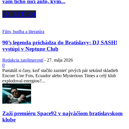
vám ticho ničí auto, kým...
KULTÚRA
Film, hudba a literatúra
90’s legenda prichádza do Bratislavy: DJ SASH!
vystúpi v Neptune Club
Redakcia zaujímavostí
-
27. mája 2026
0
Pamätáš si časy, keď stačilo zaznieť prvých pár sekúnd skladieb
Encore Une Fois, Ecuador alebo Mysterious Times a celý klub
explodoval energiou?...
Zaži premiéru Space92 v najväčšom bratislavskom
klube