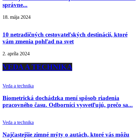
správne...
18. mája 2024
10 netradičných cestovateľských destinácií, ktoré
vám zmenia pohľad na svet
2. apríla 2024
VEDA A TECHNIKA
Veda a technika
Biometrická dochádzka mení spôsob riadenia
pracovného času. Odborníci vysvetľujú, prečo sa...
Veda a technika
Najčastejšie zimné mýty o autách, ktoré vás môžu