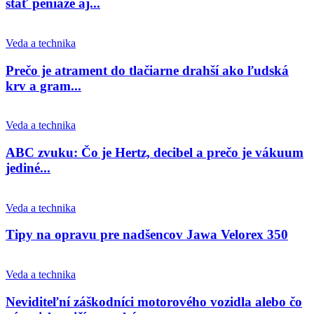
stáť peniaze aj...
Veda a technika
Prečo je atrament do tlačiarne drahší ako ľudská
krv a gram...
Veda a technika
ABC zvuku: Čo je Hertz, decibel a prečo je vákuum
jediné...
Veda a technika
Tipy na opravu pre nadšencov Jawa Velorex 350
Veda a technika
Neviditeľní záškodníci motorového vozidla alebo čo