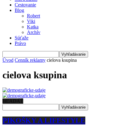
Cestovanie
Blog
Robert
Viki
Katka
Archív
Súťaže
Právo
Úvod
Cenník reklamy
cielova ksupina
cielova ksupina
HĽADAŤ
PIKOŠKY A LIFESTYLE