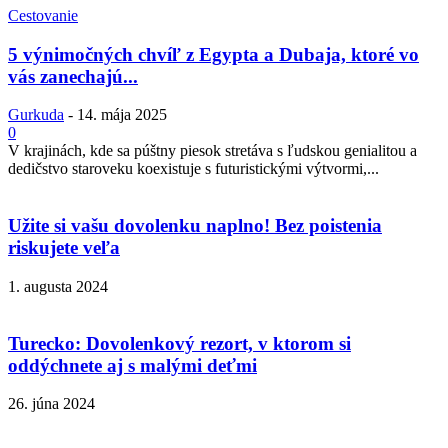
Cestovanie
5 výnimočných chvíľ z Egypta a Dubaja, ktoré vo
vás zanechajú...
Gurkuda
-
14. mája 2025
0
V krajinách, kde sa púštny piesok stretáva s ľudskou genialitou a
dedičstvo staroveku koexistuje s futuristickými výtvormi,...
Užite si vašu dovolenku naplno! Bez poistenia
riskujete veľa
1. augusta 2024
Turecko: Dovolenkový rezort, v ktorom si
oddýchnete aj s malými deťmi
26. júna 2024