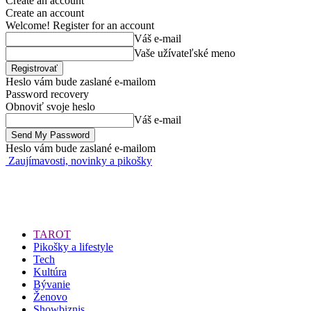
Create an account
Create an account
Welcome! Register for an account
Váš e-mail
Vaše užívateľské meno
Heslo vám bude zaslané e-mailom
Password recovery
Obnoviť svoje heslo
Váš e-mail
Heslo vám bude zaslané e-mailom
Zaujímavosti, novinky a pikošky
TAROT
Pikošky a lifestyle
Tech
Kultúra
Bývanie
Ženovo
Showbiznis