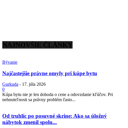
NAJNOVŠIE ČLÁNKY
Bývanie
Najčastejšie právne omyly pri kúpe bytu
Gurkuda
-
17. júla 2026
0
Kúpa bytu nie je len dohoda o cene a odovzdanie kľúčov. Pri
nehnuteľnosti sa právny problém často...
Od truhlíc po posuvné skrine: Ako sa úložný
nábytok zmenil spolu...