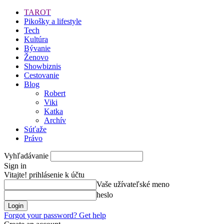
TAROT
Pikošky a lifestyle
Tech
Kultúra
Bývanie
Ženovo
Showbiznis
Cestovanie
Blog
Robert
Viki
Katka
Archív
Súťaže
Právo
Vyhľadávanie
Sign in
Vitajte! prihlásenie k účtu
Vaše užívateľské meno
heslo
Forgot your password? Get help