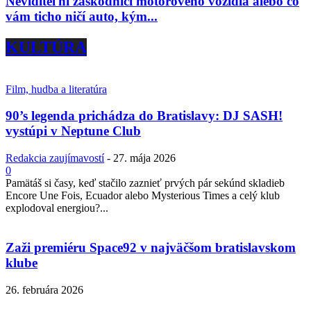
Neviditeľní záškodníci motorového vozidla alebo čo
vám ticho ničí auto, kým...
KULTÚRA
Film, hudba a literatúra
90’s legenda prichádza do Bratislavy: DJ SASH!
vystúpi v Neptune Club
Redakcia zaujímavostí
-
27. mája 2026
0
Pamätáš si časy, keď stačilo zaznieť prvých pár sekúnd skladieb
Encore Une Fois, Ecuador alebo Mysterious Times a celý klub
explodoval energiou?...
Zaži premiéru Space92 v najväčšom bratislavskom
klube
26. februára 2026