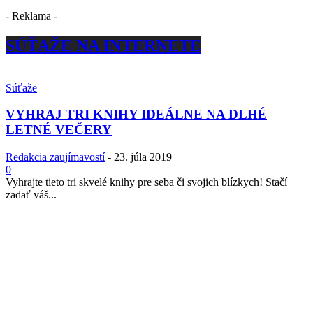
- Reklama -
SÚŤAŽE NA INTERNETE
Súťaže
VYHRAJ TRI KNIHY IDEÁLNE NA DLHÉ
LETNÉ VEČERY
Redakcia zaujímavostí
-
23. júla 2019
0
Vyhrajte tieto tri skvelé knihy pre seba či svojich blízkych! Stačí
zadať váš...