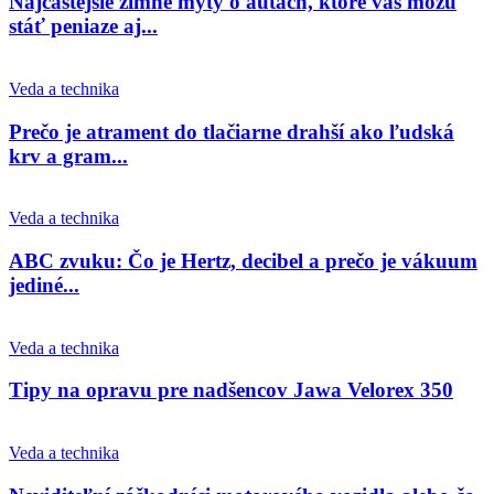
Najčastejšie zimné mýty o autách, ktoré vás môžu
stáť peniaze aj...
Veda a technika
Prečo je atrament do tlačiarne drahší ako ľudská
krv a gram...
Veda a technika
ABC zvuku: Čo je Hertz, decibel a prečo je vákuum
jediné...
Veda a technika
Tipy na opravu pre nadšencov Jawa Velorex 350
Veda a technika