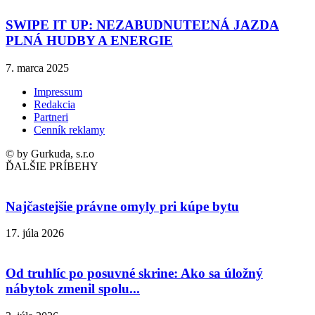
SWIPE IT UP: NEZABUDNUTEĽNÁ JAZDA
PLNÁ HUDBY A ENERGIE
7. marca 2025
Impressum
Redakcia
Partneri
Cenník reklamy
© by Gurkuda, s.r.o
ĎALŠIE PRÍBEHY
Najčastejšie právne omyly pri kúpe bytu
17. júla 2026
Od truhlíc po posuvné skrine: Ako sa úložný
nábytok zmenil spolu...