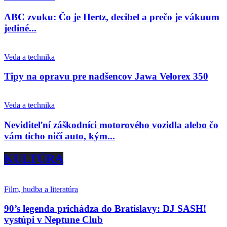
ABC zvuku: Čo je Hertz, decibel a prečo je vákuum
jediné...
Veda a technika
Tipy na opravu pre nadšencov Jawa Velorex 350
Veda a technika
Neviditeľní záškodníci motorového vozidla alebo čo
vám ticho ničí auto, kým...
KULTÚRA
Film, hudba a literatúra
90’s legenda prichádza do Bratislavy: DJ SASH!
vystúpi v Neptune Club