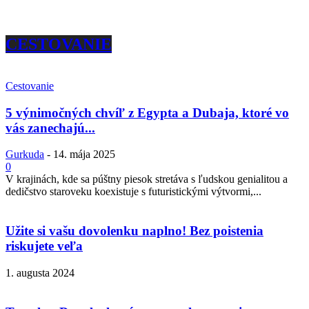
CESTOVANIE
Cestovanie
5 výnimočných chvíľ z Egypta a Dubaja, ktoré vo
vás zanechajú...
Gurkuda
-
14. mája 2025
0
V krajinách, kde sa púštny piesok stretáva s ľudskou genialitou a
dedičstvo staroveku koexistuje s futuristickými výtvormi,...
Užite si vašu dovolenku naplno! Bez poistenia
riskujete veľa
1. augusta 2024