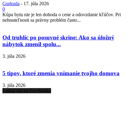
Gurkuda
-
17. júla 2026
0
Kúpa bytu nie je len dohoda o cene a odovzdanie kľúčov. Pri
nehnuteľnosti sa právny problém často...
Od truhlíc po posuvné skrine: Ako sa úložný
nábytok zmenil spolu...
3. júla 2026
5 tipov, ktoré zmenia vnímanie tvojho domova
3. júla 2026
Lajkni nás na Facebooku