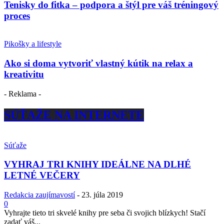
Tenisky do fitka – podpora a štýl pre váš tréningový
proces
Pikošky a lifestyle
Ako si doma vytvoriť vlastný kútik na relax a
kreativitu
- Reklama -
SÚŤAŽE NA INTERNETE
Súťaže
VYHRAJ TRI KNIHY IDEÁLNE NA DLHÉ
LETNÉ VEČERY
Redakcia zaujímavostí
-
23. júla 2019
0
Vyhrajte tieto tri skvelé knihy pre seba či svojich blízkych! Stačí
zadať váš...