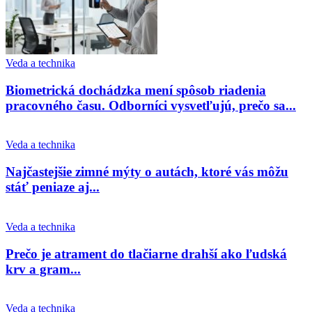
Veda a technika
Biometrická dochádzka mení spôsob riadenia
pracovného času. Odborníci vysvetľujú, prečo sa...
Veda a technika
Najčastejšie zimné mýty o autách, ktoré vás môžu
stáť peniaze aj...
Veda a technika
Prečo je atrament do tlačiarne drahší ako ľudská
krv a gram...
Veda a technika