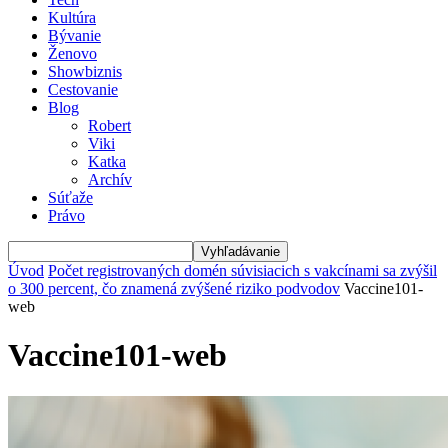
Kultúra
Bývanie
Ženovo
Showbiznis
Cestovanie
Blog
Robert
Viki
Katka
Archív
Súťaže
Právo
Úvod
Počet registrovaných domén súvisiacich s vakcínami sa zvýšil
o 300 percent, čo znamená zvýšené riziko podvodov
Vaccine101-
web
Vaccine101-web