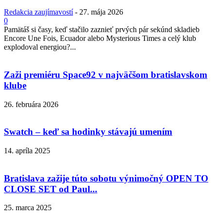
Redakcia zaujímavostí
-
27. mája 2026
0
Pamätáš si časy, keď stačilo zaznieť prvých pár sekúnd skladieb
Encore Une Fois, Ecuador alebo Mysterious Times a celý klub
explodoval energiou?...
Zaži premiéru Space92 v najväčšom bratislavskom
klube
26. februára 2026
Swatch – keď sa hodinky stávajú umením
14. apríla 2025
Bratislava zažije túto sobotu výnimočný OPEN TO
CLOSE SET od Paul...
25. marca 2025