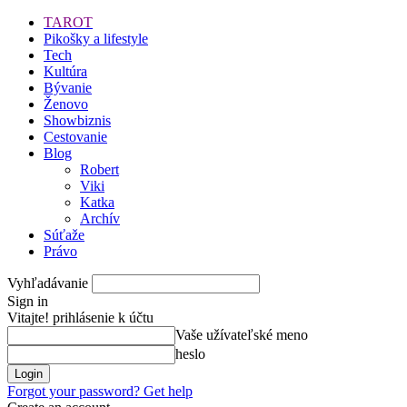
TAROT
Pikošky a lifestyle
Tech
Kultúra
Bývanie
Ženovo
Showbiznis
Cestovanie
Blog
Robert
Viki
Katka
Archív
Súťaže
Právo
Vyhľadávanie
Sign in
Vitajte! prihlásenie k účtu
Vaše užívateľské meno
heslo
Forgot your password? Get help