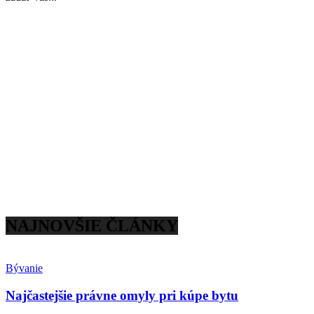
NAJNOVŠIE ČLÁNKY
Bývanie
Najčastejšie právne omyly pri kúpe bytu