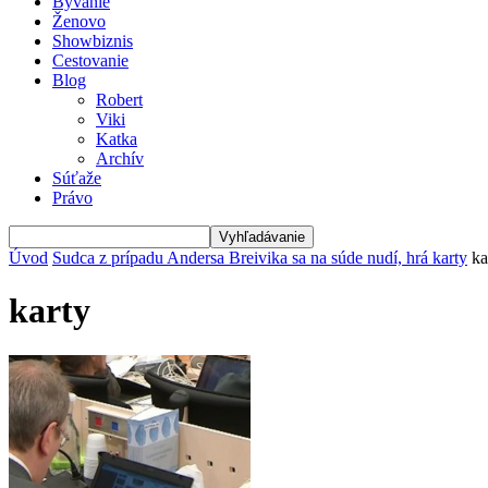
Bývanie
Ženovo
Showbiznis
Cestovanie
Blog
Robert
Viki
Katka
Archív
Súťaže
Právo
Úvod
Sudca z prípadu Andersa Breivika sa na súde nudí, hrá karty
ka
karty