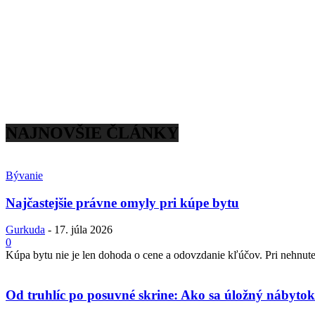
NAJNOVŠIE ČLÁNKY
Bývanie
Najčastejšie právne omyly pri kúpe bytu
Gurkuda
-
17. júla 2026
0
Kúpa bytu nie je len dohoda o cene a odovzdanie kľúčov. Pri nehnuteľ
Od truhlíc po posuvné skrine: Ako sa úložný nábytok 