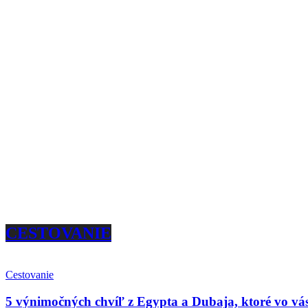
CESTOVANIE
Cestovanie
5 výnimočných chvíľ z Egypta a Dubaja, ktoré vo vás