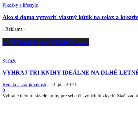
Pikošky a lifestyle
Ako si doma vytvoriť vlastný kútik na relax a kreativ
- Reklama -
SÚŤAŽE NA INTERNETE
Súťaže
VYHRAJ TRI KNIHY IDEÁLNE NA DLHÉ LETN
Redakcia zaujímavostí
-
23. júla 2019
0
Vyhrajte tieto tri skvelé knihy pre seba či svojich blízkych! Stačí zadať