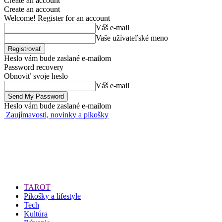
Create an account
Create an account
Welcome! Register for an account
Váš e-mail
Vaše užívateľské meno
Heslo vám bude zaslané e-mailom
Password recovery
Obnoviť svoje heslo
Váš e-mail
Heslo vám bude zaslané e-mailom
Zaujímavosti, novinky a pikošky
TAROT
Pikošky a lifestyle
Tech
Kultúra