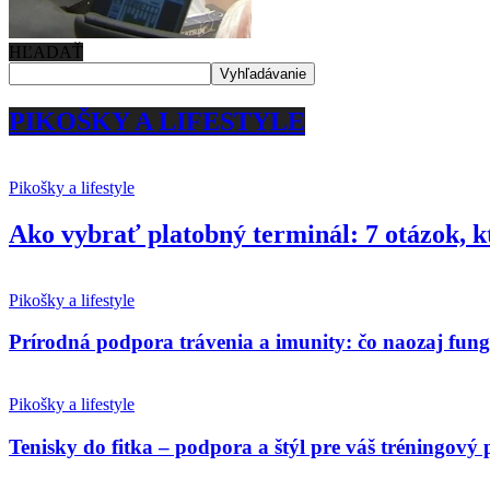
HĽADAŤ
PIKOŠKY A LIFESTYLE
Pikošky a lifestyle
Ako vybrať platobný terminál: 7 otázok, k
Pikošky a lifestyle
Prírodná podpora trávenia a imunity: čo naozaj fun
Pikošky a lifestyle
Tenisky do fitka – podpora a štýl pre váš tréningový 