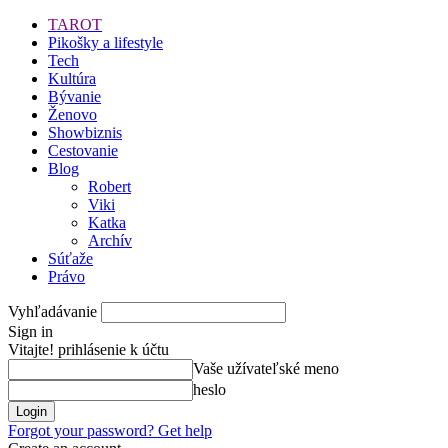
TAROT
Pikošky a lifestyle
Tech
Kultúra
Bývanie
Ženovo
Showbiznis
Cestovanie
Blog
Robert
Viki
Katka
Archív
Súťaže
Právo
Vyhľadávanie
Sign in
Vitajte! prihlásenie k účtu
Vaše užívateľské meno
heslo
Forgot your password? Get help