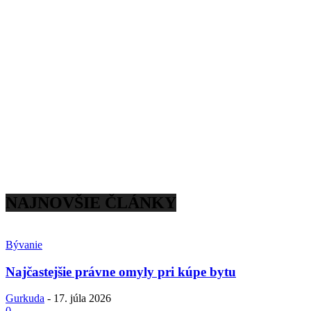
NAJNOVŠIE ČLÁNKY
Bývanie
Najčastejšie právne omyly pri kúpe bytu
Gurkuda
-
17. júla 2026
0