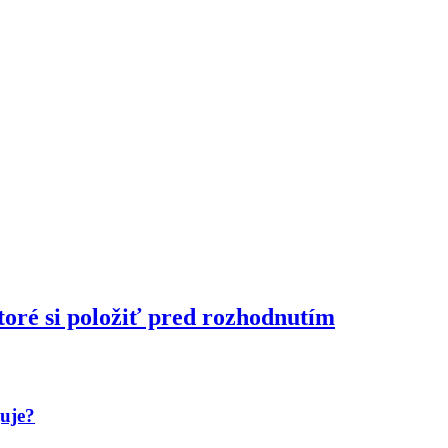
toré si položiť pred rozhodnutím
guje?