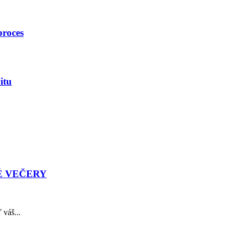
proces
itu
É VEČERY
 váš...