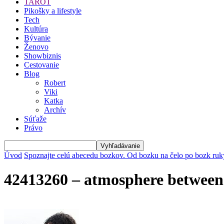
TAROT
Pikošky a lifestyle
Tech
Kultúra
Bývanie
Ženovo
Showbiznis
Cestovanie
Blog
Robert
Viki
Katka
Archív
Súťaže
Právo
Úvod
Spoznajte celú abecedu bozkov. Od bozku na čelo po bozk ruk
42413260 – atmosphere betwee