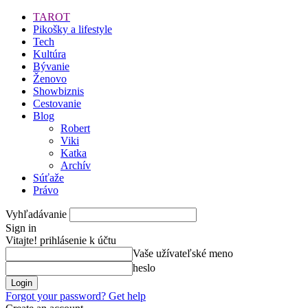
TAROT
Pikošky a lifestyle
Tech
Kultúra
Bývanie
Ženovo
Showbiznis
Cestovanie
Blog
Robert
Viki
Katka
Archív
Súťaže
Právo
Vyhľadávanie
Sign in
Vitajte! prihlásenie k účtu
Vaše užívateľské meno
heslo
Forgot your password? Get help