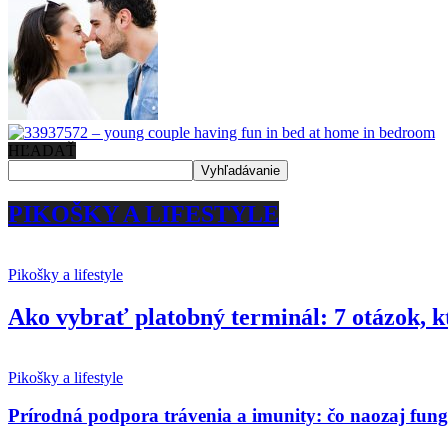
HĽADAŤ
PIKOŠKY A LIFESTYLE
Pikošky a lifestyle
Ako vybrať platobný terminál: 7 otázok, k
Pikošky a lifestyle
Prírodná podpora trávenia a imunity: čo naozaj fun