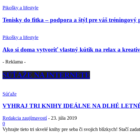
Pikošky a lifestyle
Tenisky do fitka – podpora a štýl pre váš tréningový 
Pikošky a lifestyle
Ako si doma vytvoriť vlastný kútik na relax a kreativ
- Reklama -
SÚŤAŽE NA INTERNETE
Súťaže
VYHRAJ TRI KNIHY IDEÁLNE NA DLHÉ LETN
Redakcia zaujímavostí
-
23. júla 2019
0
Vyhrajte tieto tri skvelé knihy pre seba či svojich blízkych! Stačí zadať