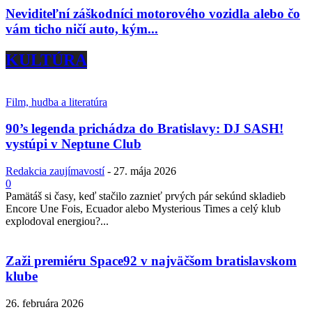
Neviditeľní záškodníci motorového vozidla alebo čo
vám ticho ničí auto, kým...
KULTÚRA
Film, hudba a literatúra
90’s legenda prichádza do Bratislavy: DJ SASH!
vystúpi v Neptune Club
Redakcia zaujímavostí
-
27. mája 2026
0
Pamätáš si časy, keď stačilo zaznieť prvých pár sekúnd skladieb
Encore Une Fois, Ecuador alebo Mysterious Times a celý klub
explodoval energiou?...
Zaži premiéru Space92 v najväčšom bratislavskom
klube
26. februára 2026