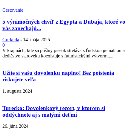
Cestovanie
5 výnimočných chvíľ z Egypta a Dubaja, ktoré vo
vás zanechajú...
Gurkuda
-
14. mája 2025
0
V krajinách, kde sa púštny piesok stretáva s ľudskou genialitou a
dedičstvo staroveku koexistuje s futuristickými výtvormi,...
Užite si vašu dovolenku naplno! Bez poistenia
riskujete veľa
1. augusta 2024
Turecko: Dovolenkový rezort, v ktorom si
oddýchnete aj s malými deťmi
26. júna 2024