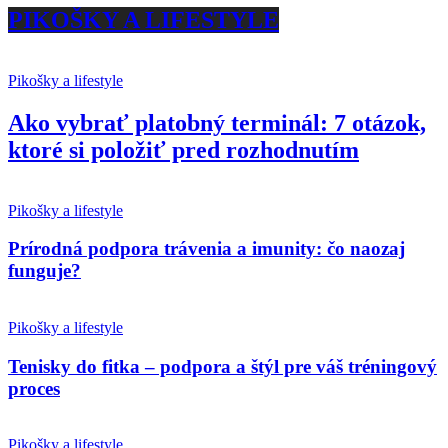
PIKOŠKY A LIFESTYLE
Pikošky a lifestyle
Ako vybrať platobný terminál: 7 otázok,
ktoré si položiť pred rozhodnutím
Pikošky a lifestyle
Prírodná podpora trávenia a imunity: čo naozaj
funguje?
Pikošky a lifestyle
Tenisky do fitka – podpora a štýl pre váš tréningový
proces
Pikošky a lifestyle