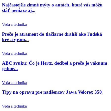
Najčastejšie zimné mýty o autách, ktoré vás môžu
stáť peniaze aj...
Veda a technika
Prečo je atrament do tlačiarne drahší ako ľudská
krv a gram...
Veda a technika
ABC zvuku: Čo je Hertz, decibel a prečo je vákuum
jediné...
Veda a technika
Tipy na opravu pre nadšencov Jawa Velorex 350
Veda a technika