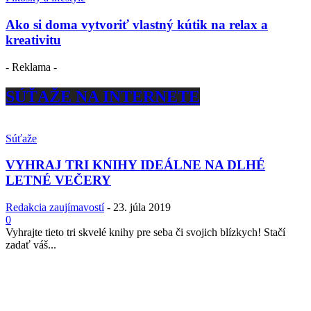
Ako si doma vytvoriť vlastný kútik na relax a
kreativitu
- Reklama -
SÚŤAŽE NA INTERNETE
Súťaže
VYHRAJ TRI KNIHY IDEÁLNE NA DLHÉ
LETNÉ VEČERY
Redakcia zaujímavostí
-
23. júla 2019
0
Vyhrajte tieto tri skvelé knihy pre seba či svojich blízkych! Stačí
zadať váš...