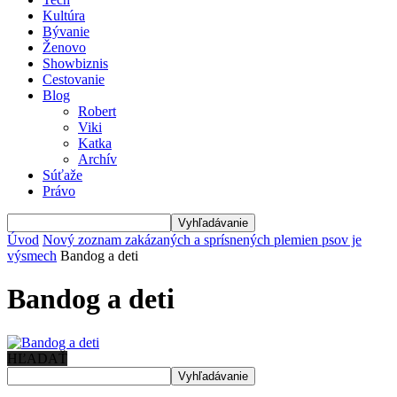
Kultúra
Bývanie
Ženovo
Showbiznis
Cestovanie
Blog
Robert
Viki
Katka
Archív
Súťaže
Právo
Úvod
Nový zoznam zakázaných a sprísnených plemien psov je
výsmech
Bandog a deti
Bandog a deti
HĽADAŤ