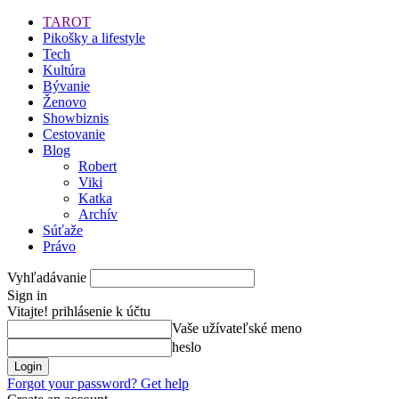
TAROT
Pikošky a lifestyle
Tech
Kultúra
Bývanie
Ženovo
Showbiznis
Cestovanie
Blog
Robert
Viki
Katka
Archív
Súťaže
Právo
Vyhľadávanie
Sign in
Vitajte! prihlásenie k účtu
Vaše užívateľské meno
heslo
Forgot your password? Get help