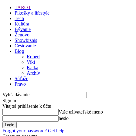
TAROT
Pikošky a lifestyle
Tech
Kultúra
Bývanie
Ženovo
Showbiznis
Cestovanie
Blog
Robert
Viki
Katka
Archív
Súťaže
Právo
Vyhľadávanie
Sign in
Vitajte! prihlásenie k účtu
Vaše užívateľské meno
heslo
Forgot your password? Get help