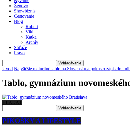
Bývanie
Ženovo
Showbiznis
Cestovanie
Blog
Robert
Viki
Katka
Archív
Súťaže
Právo
Úvod
Najväčšie maturitné tablo na Slovensku a pokus o zápis do kni
Tablo, gymnázium novomeského
HĽADAŤ
PIKOŠKY A LIFESTYLE