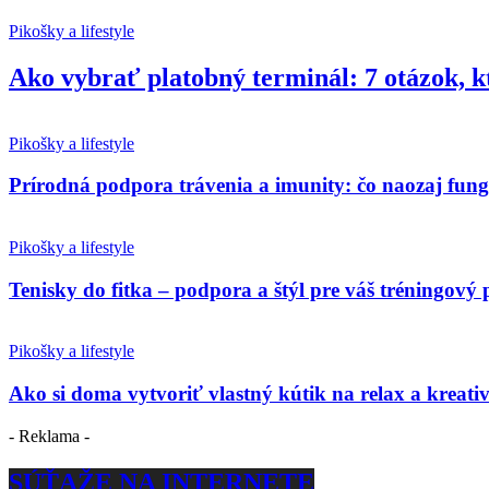
Pikošky a lifestyle
Ako vybrať platobný terminál: 7 otázok, k
Pikošky a lifestyle
Prírodná podpora trávenia a imunity: čo naozaj fun
Pikošky a lifestyle
Tenisky do fitka – podpora a štýl pre váš tréningový 
Pikošky a lifestyle
Ako si doma vytvoriť vlastný kútik na relax a kreativ
- Reklama -
SÚŤAŽE NA INTERNETE