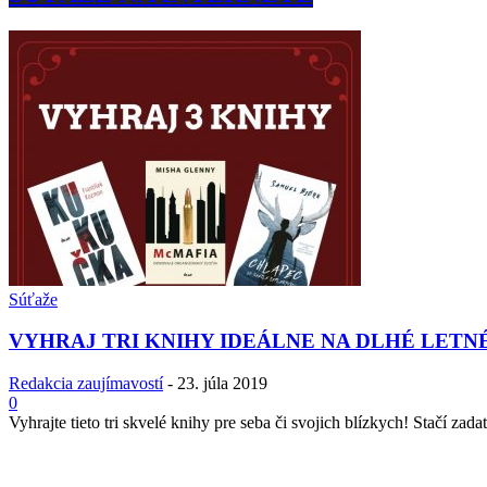
Súťaže
VYHRAJ TRI KNIHY IDEÁLNE NA DLHÉ LETN
Redakcia zaujímavostí
-
23. júla 2019
0
Vyhrajte tieto tri skvelé knihy pre seba či svojich blízkych! Stačí zadať