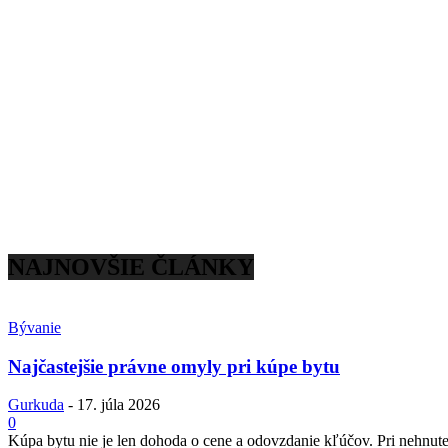
NAJNOVŠIE ČLÁNKY
Bývanie
Najčastejšie právne omyly pri kúpe bytu
Gurkuda
-
17. júla 2026
0
Kúpa bytu nie je len dohoda o cene a odovzdanie kľúčov. Pri nehnuteľ