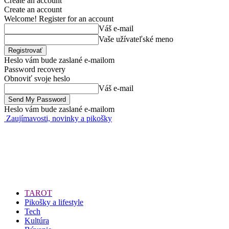
Create an account
Create an account
Welcome! Register for an account
Váš e-mail
Vaše užívateľské meno
Heslo vám bude zaslané e-mailom
Password recovery
Obnoviť svoje heslo
Váš e-mail
Heslo vám bude zaslané e-mailom
Zaujímavosti, novinky a pikošky
TAROT
Pikošky a lifestyle
Tech
Kultúra