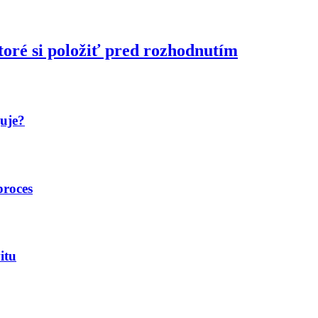
toré si položiť pred rozhodnutím
guje?
proces
itu