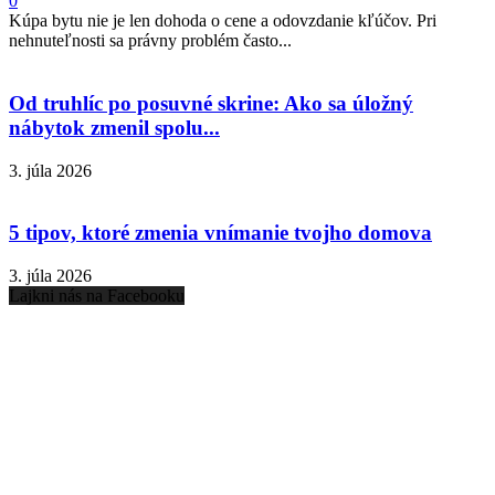
0
Kúpa bytu nie je len dohoda o cene a odovzdanie kľúčov. Pri
nehnuteľnosti sa právny problém často...
Od truhlíc po posuvné skrine: Ako sa úložný
nábytok zmenil spolu...
3. júla 2026
5 tipov, ktoré zmenia vnímanie tvojho domova
3. júla 2026
Lajkni nás na Facebooku