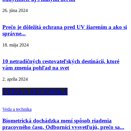
26. júna 2024
Prečo je dôležitá ochrana pred UV žiarením a ako si
správne...
18. mája 2024
10 netradičných cestovateľských destinácií, ktoré
vám zmenia pohľad na svet
2. apríla 2024
VEDA A TECHNIKA
Veda a technika
Biometrická dochádzka mení spôsob riadenia
pracovného času. Odborníci vysvetľujú, prečo sa...