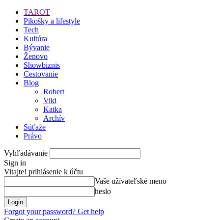
TAROT
Pikošky a lifestyle
Tech
Kultúra
Bývanie
Ženovo
Showbiznis
Cestovanie
Blog
Robert
Viki
Katka
Archív
Súťaže
Právo
Vyhľadávanie
Sign in
Vitajte! prihlásenie k účtu
Vaše užívateľské meno
heslo
Forgot your password? Get help