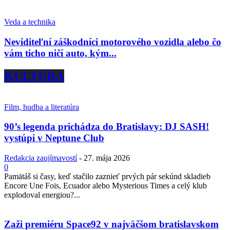
Veda a technika
Neviditeľní záškodníci motorového vozidla alebo čo
vám ticho ničí auto, kým...
KULTÚRA
Film, hudba a literatúra
90’s legenda prichádza do Bratislavy: DJ SASH!
vystúpi v Neptune Club
Redakcia zaujímavostí
-
27. mája 2026
0
Pamätáš si časy, keď stačilo zaznieť prvých pár sekúnd skladieb
Encore Une Fois, Ecuador alebo Mysterious Times a celý klub
explodoval energiou?...
Zaži premiéru Space92 v najväčšom bratislavskom