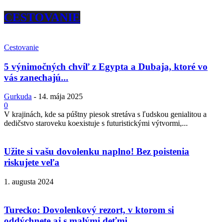
CESTOVANIE
Cestovanie
5 výnimočných chvíľ z Egypta a Dubaja, ktoré vo
vás zanechajú...
Gurkuda
-
14. mája 2025
0
V krajinách, kde sa púštny piesok stretáva s ľudskou genialitou a
dedičstvo staroveku koexistuje s futuristickými výtvormi,...
Užite si vašu dovolenku naplno! Bez poistenia
riskujete veľa
1. augusta 2024
Turecko: Dovolenkový rezort, v ktorom si
oddýchnete aj s malými deťmi