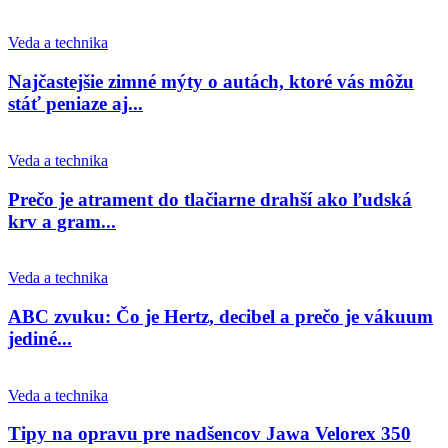
Veda a technika
Najčastejšie zimné mýty o autách, ktoré vás môžu
stáť peniaze aj...
Veda a technika
Prečo je atrament do tlačiarne drahší ako ľudská
krv a gram...
Veda a technika
ABC zvuku: Čo je Hertz, decibel a prečo je vákuum
jediné...
Veda a technika
Tipy na opravu pre nadšencov Jawa Velorex 350