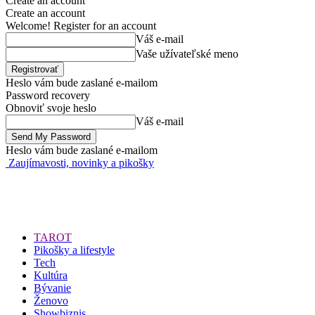
Create an account
Create an account
Welcome! Register for an account
Váš e-mail
Vaše užívateľské meno
Heslo vám bude zaslané e-mailom
Password recovery
Obnoviť svoje heslo
Váš e-mail
Heslo vám bude zaslané e-mailom
Zaujímavosti, novinky a pikošky
TAROT
Pikošky a lifestyle
Tech
Kultúra
Bývanie
Ženovo
Showbiznis