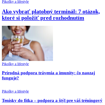
Pikošky a lifestyle
Ako vybrať platobný terminál: 7 otázok,
ktoré si položiť pred rozhodnutím
Pikošky a lifestyle
Prírodná podpora trávenia a imunity: čo naozaj
funguje?
Pikošky a lifestyle
Tenisky do fitka – podpora a štýl pre váš tréningový