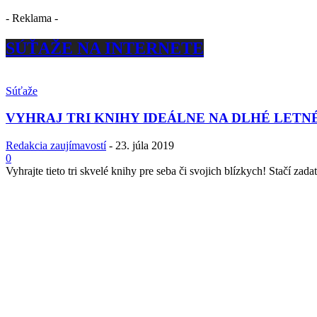
- Reklama -
SÚŤAŽE NA INTERNETE
Súťaže
VYHRAJ TRI KNIHY IDEÁLNE NA DLHÉ LETN
Redakcia zaujímavostí
-
23. júla 2019
0
Vyhrajte tieto tri skvelé knihy pre seba či svojich blízkych! Stačí zadať