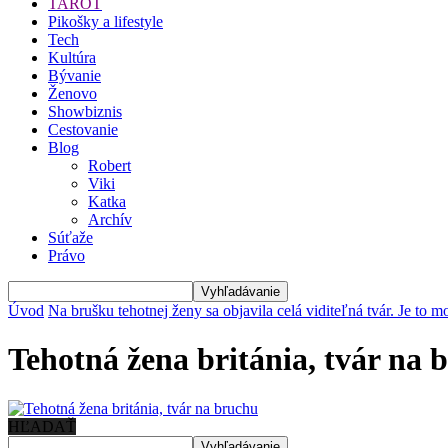
TAROT
Pikošky a lifestyle
Tech
Kultúra
Bývanie
Ženovo
Showbiznis
Cestovanie
Blog
Robert
Viki
Katka
Archív
Súťaže
Právo
Úvod
Na brušku tehotnej ženy sa objavila celá viditeľná tvár. Je to 
Tehotná žena británia, tvár na 
HĽADAŤ