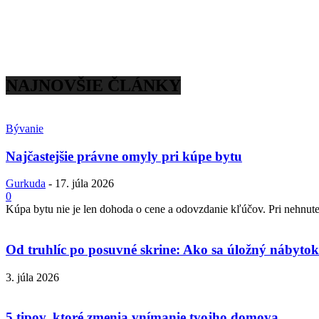
NAJNOVŠIE ČLÁNKY
Bývanie
Najčastejšie právne omyly pri kúpe bytu
Gurkuda
-
17. júla 2026
0
Kúpa bytu nie je len dohoda o cene a odovzdanie kľúčov. Pri nehnuteľ
Od truhlíc po posuvné skrine: Ako sa úložný nábytok 
3. júla 2026
5 tipov, ktoré zmenia vnímanie tvojho domova