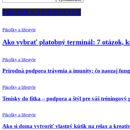
PIKOŠKY A LIFESTYLE
Pikošky a lifestyle
Ako vybrať platobný terminál: 7 otázok, k
Pikošky a lifestyle
Prírodná podpora trávenia a imunity: čo naozaj fun
Pikošky a lifestyle
Tenisky do fitka – podpora a štýl pre váš tréningový 
Pikošky a lifestyle
Ako si doma vytvoriť vlastný kútik na relax a kreativ