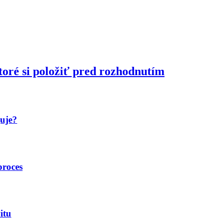
toré si položiť pred rozhodnutím
guje?
proces
itu