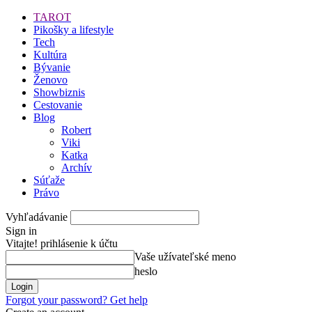
TAROT
Pikošky a lifestyle
Tech
Kultúra
Bývanie
Ženovo
Showbiznis
Cestovanie
Blog
Robert
Viki
Katka
Archív
Súťaže
Právo
Vyhľadávanie
Sign in
Vitajte! prihlásenie k účtu
Vaše užívateľské meno
heslo
Forgot your password? Get help