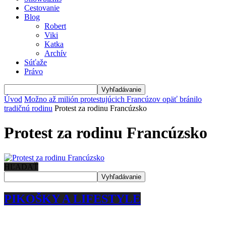
Cestovanie
Blog
Robert
Viki
Katka
Archív
Súťaže
Právo
Úvod
Možno až milión protestujúcich Francúzov opäť bránilo
tradičnú rodinu
Protest za rodinu Francúzsko
Protest za rodinu Francúzsko
HĽADAŤ
PIKOŠKY A LIFESTYLE