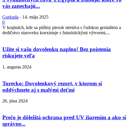
vás zanechajú...
Gurkuda
-
14. mája 2025
0
V krajinách, kde sa púštny piesok stretáva s ľudskou genialitou a
dedičstvo staroveku koexistuje s futuristickými výtvormi,...
Užite si vašu dovolenku naplno! Bez poistenia
riskujete veľa
1. augusta 2024
Turecko: Dovolenkový rezort, v ktorom si
oddýchnete aj s malými deťmi
26. júna 2024
Prečo je dôležitá ochrana pred UV žiarením a ako si
správne...