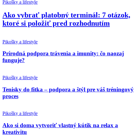
Pikošky a lifestyle
Ako vybrať platobný terminál: 7 otázok,
ktoré si položiť pred rozhodnutím
Pikošky a lifestyle
Prírodná podpora trávenia a imunity: čo naozaj
funguje?
Pikošky a lifestyle
Tenisky do fitka – podpora a štýl pre váš tréningový
proces
Pikošky a lifestyle
Ako si doma vytvoriť vlastný kútik na relax a
kreativitu