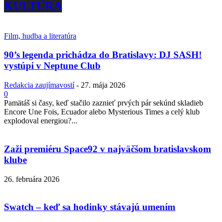
KULTÚRA
Film, hudba a literatúra
90’s legenda prichádza do Bratislavy: DJ SASH!
vystúpi v Neptune Club
Redakcia zaujímavostí
-
27. mája 2026
0
Pamätáš si časy, keď stačilo zaznieť prvých pár sekúnd skladieb
Encore Une Fois, Ecuador alebo Mysterious Times a celý klub
explodoval energiou?...
Zaži premiéru Space92 v najväčšom bratislavskom
klube
26. februára 2026
Swatch – keď sa hodinky stávajú umením