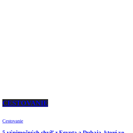
CESTOVANIE
Cestovanie
5 výnimočných chvíľ z Egypta a Dubaja, ktoré vo