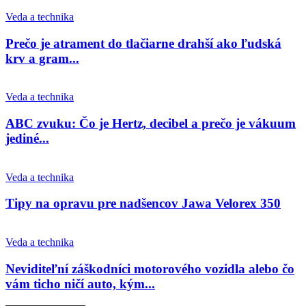
Veda a technika
Prečo je atrament do tlačiarne drahší ako ľudská
krv a gram...
Veda a technika
ABC zvuku: Čo je Hertz, decibel a prečo je vákuum
jediné...
Veda a technika
Tipy na opravu pre nadšencov Jawa Velorex 350
Veda a technika
Neviditeľní záškodníci motorového vozidla alebo čo
vám ticho ničí auto, kým...