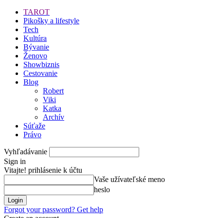
TAROT
Pikošky a lifestyle
Tech
Kultúra
Bývanie
Ženovo
Showbiznis
Cestovanie
Blog
Robert
Viki
Katka
Archív
Súťaže
Právo
Vyhľadávanie
Sign in
Vitajte! prihlásenie k účtu
Vaše užívateľské meno
heslo
Forgot your password? Get help