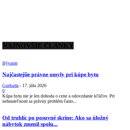
NAJNOVŠIE ČLÁNKY
Bývanie
Najčastejšie právne omyly pri kúpe bytu
Gurkuda
-
17. júla 2026
0
Kúpa bytu nie je len dohoda o cene a odovzdanie kľúčov. Pri
nehnuteľnosti sa právny problém často...
Od truhlíc po posuvné skrine: Ako sa úložný
nábytok zmenil spolu...