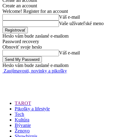
Create an account
Create an account
Welcome! Register for an account
Váš e-mail
Vaše užívateľské meno
Heslo vám bude zaslané e-mailom
Password recovery
Obnoviť svoje heslo
Váš e-mail
Heslo vám bude zaslané e-mailom
Zaujímavosti, novinky a pikošky
TAROT
Pikošky a lifestyle
Tech
Kultúra
Bývanie
Ženovo
Showbiznis