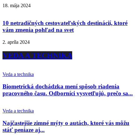
18. mája 2024
10 netradičných cestovateľských destinácií, ktoré
vám zmenia pohľad na svet
2. apríla 2024
VEDA A TECHNIKA
Veda a technika
Biometrická dochádzka mení spôsob riadenia
pracovného času. Odborníci vysvetľujú, prečo sa...
Veda a technika
Najčastejšie zimné mýty o autách, ktoré vás môžu
stáť peniaze aj...