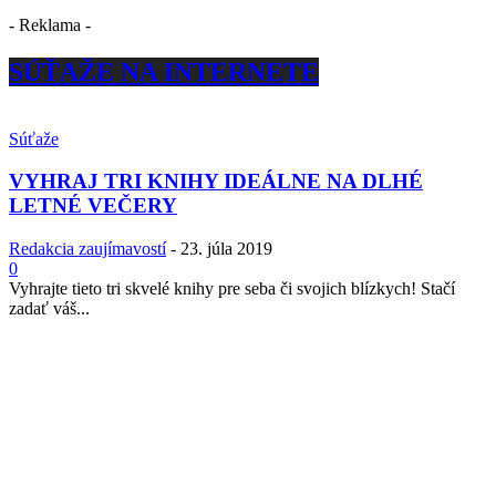
- Reklama -
SÚŤAŽE NA INTERNETE
Súťaže
VYHRAJ TRI KNIHY IDEÁLNE NA DLHÉ
LETNÉ VEČERY
Redakcia zaujímavostí
-
23. júla 2019
0
Vyhrajte tieto tri skvelé knihy pre seba či svojich blízkych! Stačí
zadať váš...