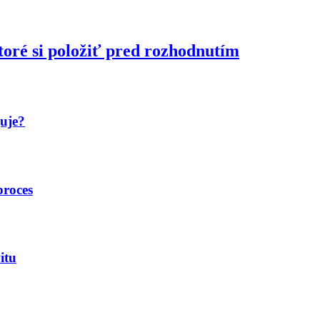
toré si položiť pred rozhodnutím
guje?
proces
itu