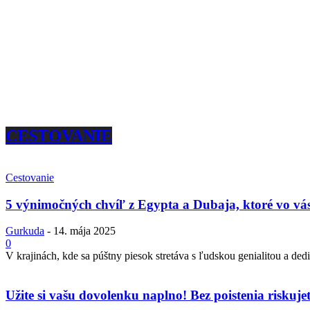
CESTOVANIE
Cestovanie
5 výnimočných chvíľ z Egypta a Dubaja, ktoré vo vás
Gurkuda
-
14. mája 2025
0
V krajinách, kde sa púštny piesok stretáva s ľudskou genialitou a dedi
Užite si vašu dovolenku naplno! Bez poistenia riskuje