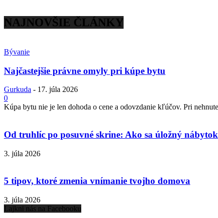
NAJNOVŠIE ČLÁNKY
Bývanie
Najčastejšie právne omyly pri kúpe bytu
Gurkuda
-
17. júla 2026
0
Kúpa bytu nie je len dohoda o cene a odovzdanie kľúčov. Pri nehnuteľ
Od truhlíc po posuvné skrine: Ako sa úložný nábytok 
3. júla 2026
5 tipov, ktoré zmenia vnímanie tvojho domova
3. júla 2026
Lajkni nás na Facebooku