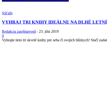
Súťaže
VYHRAJ TRI KNIHY IDEÁLNE NA DLHÉ LETN
Redakcia zaujímavostí
-
23. júla 2019
0
Vyhrajte tieto tri skvelé knihy pre seba či svojich blízkych! Stačí zadať