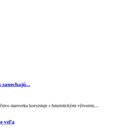
 zanechajú...
čstvo staroveku koexistuje s futuristickými výtvormi,...
te veľa