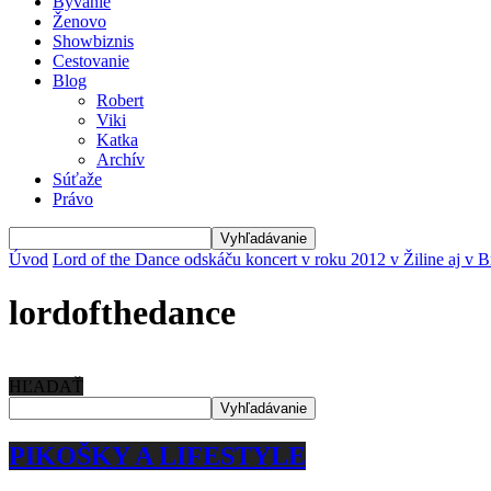
Bývanie
Ženovo
Showbiznis
Cestovanie
Blog
Robert
Viki
Katka
Archív
Súťaže
Právo
Úvod
Lord of the Dance odskáču koncert v roku 2012 v Žiline aj v Br
lordofthedance
HĽADAŤ
PIKOŠKY A LIFESTYLE