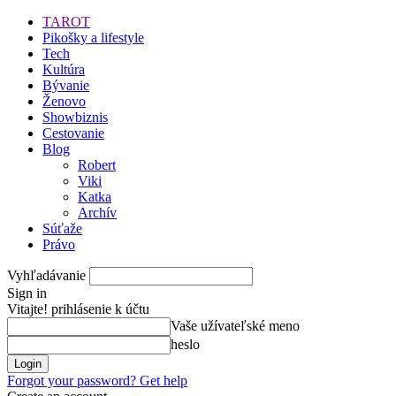
TAROT
Pikošky a lifestyle
Tech
Kultúra
Bývanie
Ženovo
Showbiznis
Cestovanie
Blog
Robert
Viki
Katka
Archív
Súťaže
Právo
Vyhľadávanie
Sign in
Vitajte! prihlásenie k účtu
Vaše užívateľské meno
heslo
Forgot your password? Get help