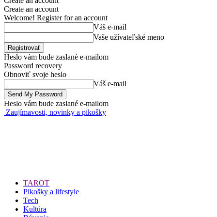
Create an account
Create an account
Welcome! Register for an account
Váš e-mail
Vaše užívateľské meno
Heslo vám bude zaslané e-mailom
Password recovery
Obnoviť svoje heslo
Váš e-mail
Heslo vám bude zaslané e-mailom
Zaujímavosti, novinky a pikošky
TAROT
Pikošky a lifestyle
Tech
Kultúra