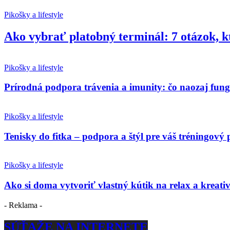
Pikošky a lifestyle
Ako vybrať platobný terminál: 7 otázok, k
Pikošky a lifestyle
Prírodná podpora trávenia a imunity: čo naozaj fun
Pikošky a lifestyle
Tenisky do fitka – podpora a štýl pre váš tréningový 
Pikošky a lifestyle
Ako si doma vytvoriť vlastný kútik na relax a kreativ
- Reklama -
SÚŤAŽE NA INTERNETE