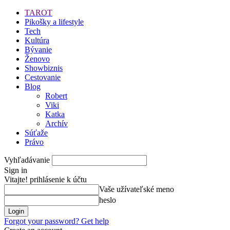
TAROT
Pikošky a lifestyle
Tech
Kultúra
Bývanie
Ženovo
Showbiznis
Cestovanie
Blog
Robert
Viki
Katka
Archív
Súťaže
Právo
Vyhľadávanie
Sign in
Vitajte! prihlásenie k účtu
Vaše užívateľské meno
heslo
Forgot your password? Get help