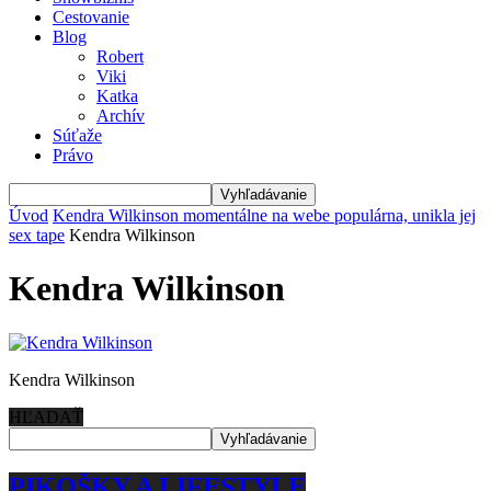
Cestovanie
Blog
Robert
Viki
Katka
Archív
Súťaže
Právo
Úvod
Kendra Wilkinson momentálne na webe populárna, unikla jej
sex tape
Kendra Wilkinson
Kendra Wilkinson
Kendra Wilkinson
HĽADAŤ
PIKOŠKY A LIFESTYLE