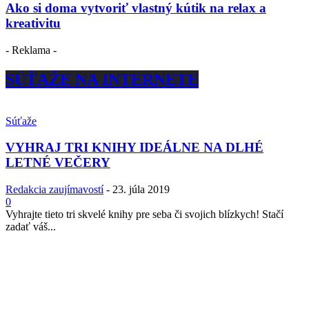
Ako si doma vytvoriť vlastný kútik na relax a
kreativitu
- Reklama -
SÚŤAŽE NA INTERNETE
Súťaže
VYHRAJ TRI KNIHY IDEÁLNE NA DLHÉ
LETNÉ VEČERY
Redakcia zaujímavostí
-
23. júla 2019
0
Vyhrajte tieto tri skvelé knihy pre seba či svojich blízkych! Stačí
zadať váš...