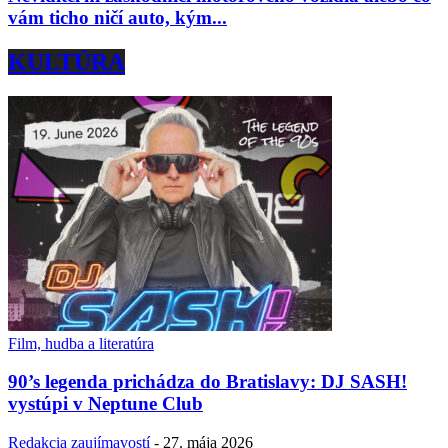
vám ticho ničí auto, kým...
KULTÚRA
Film, hudba a literatúra
90’s legenda prichádza do Bratislavy: DJ SASH!
vystúpi v Neptune Club
Redakcia zaujímavostí
-
27. mája 2026