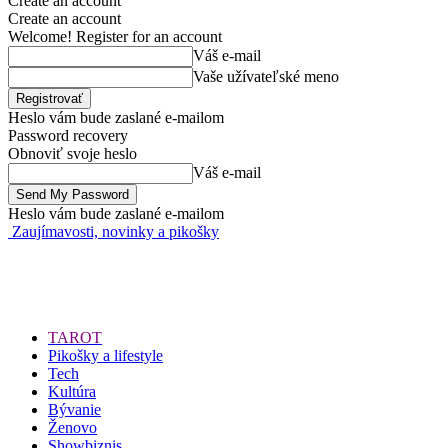
Create an account
Create an account
Welcome! Register for an account
Váš e-mail
Vaše užívateľské meno
Heslo vám bude zaslané e-mailom
Password recovery
Obnoviť svoje heslo
Váš e-mail
Heslo vám bude zaslané e-mailom
Zaujímavosti, novinky a pikošky
TAROT
Pikošky a lifestyle
Tech
Kultúra
Bývanie
Ženovo
Showbiznis