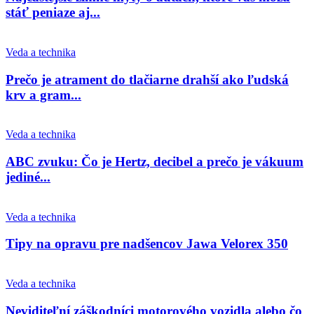
stáť peniaze aj...
Veda a technika
Prečo je atrament do tlačiarne drahší ako ľudská
krv a gram...
Veda a technika
ABC zvuku: Čo je Hertz, decibel a prečo je vákuum
jediné...
Veda a technika
Tipy na opravu pre nadšencov Jawa Velorex 350
Veda a technika
Neviditeľní záškodníci motorového vozidla alebo čo