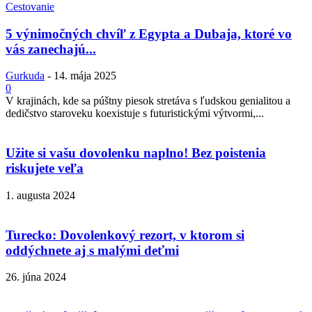
Cestovanie
5 výnimočných chvíľ z Egypta a Dubaja, ktoré vo
vás zanechajú...
Gurkuda
-
14. mája 2025
0
V krajinách, kde sa púštny piesok stretáva s ľudskou genialitou a
dedičstvo staroveku koexistuje s futuristickými výtvormi,...
Užite si vašu dovolenku naplno! Bez poistenia
riskujete veľa
1. augusta 2024
Turecko: Dovolenkový rezort, v ktorom si
oddýchnete aj s malými deťmi
26. júna 2024