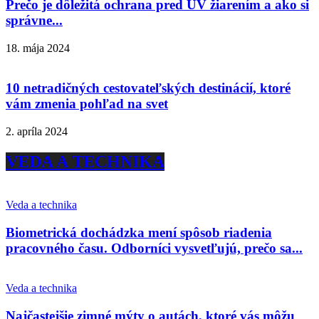
Prečo je dôležitá ochrana pred UV žiarením a ako si
správne...
18. mája 2024
10 netradičných cestovateľských destinácií, ktoré
vám zmenia pohľad na svet
2. apríla 2024
VEDA A TECHNIKA
Veda a technika
Biometrická dochádzka mení spôsob riadenia
pracovného času. Odborníci vysvetľujú, prečo sa...
Veda a technika
Najčastejšie zimné mýty o autách, ktoré vás môžu