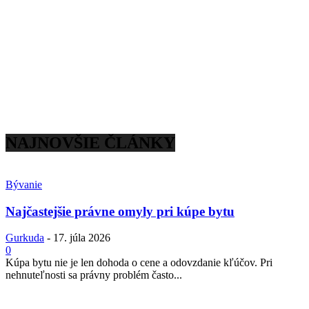
NAJNOVŠIE ČLÁNKY
Bývanie
Najčastejšie právne omyly pri kúpe bytu
Gurkuda
-
17. júla 2026
0
Kúpa bytu nie je len dohoda o cene a odovzdanie kľúčov. Pri
nehnuteľnosti sa právny problém často...