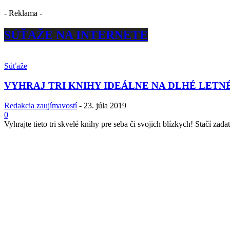
- Reklama -
SÚŤAŽE NA INTERNETE
Súťaže
VYHRAJ TRI KNIHY IDEÁLNE NA DLHÉ LETN
Redakcia zaujímavostí
-
23. júla 2019
0
Vyhrajte tieto tri skvelé knihy pre seba či svojich blízkych! Stačí zadať