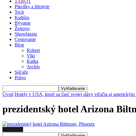
TAROT
Pikošky a lifestyle
Tech
Kultúra
Bývanie
Ženovo
Showbiznis
Cestovanie
Blog
Robert
Viki
Katka
Archív
Súťaže
Právo
Úvod
Hotely v USA, ktoré za časť svojej slávy vďačia aj americkým
prezidentský hotel Arizona Bilt
HĽADAŤ