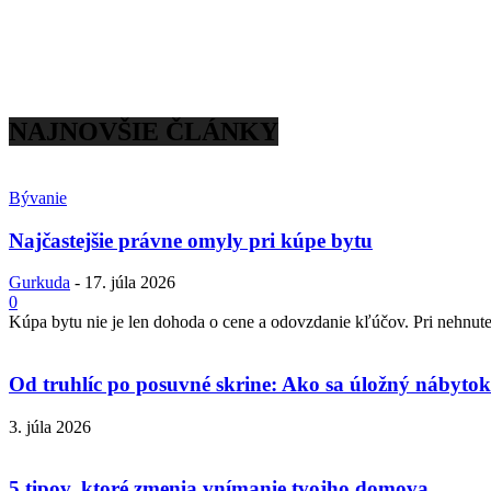
NAJNOVŠIE ČLÁNKY
Bývanie
Najčastejšie právne omyly pri kúpe bytu
Gurkuda
-
17. júla 2026
0
Kúpa bytu nie je len dohoda o cene a odovzdanie kľúčov. Pri nehnuteľ
Od truhlíc po posuvné skrine: Ako sa úložný nábytok 
3. júla 2026
5 tipov, ktoré zmenia vnímanie tvojho domova