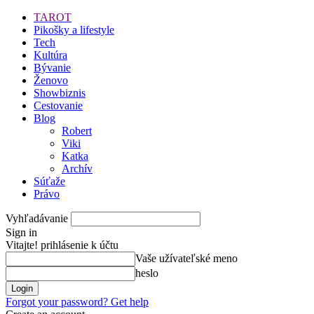
TAROT
Pikošky a lifestyle
Tech
Kultúra
Bývanie
Ženovo
Showbiznis
Cestovanie
Blog
Robert
Viki
Katka
Archív
Súťaže
Právo
Vyhľadávanie
Sign in
Vitajte! prihlásenie k účtu
Vaše užívateľské meno
heslo
Forgot your password? Get help