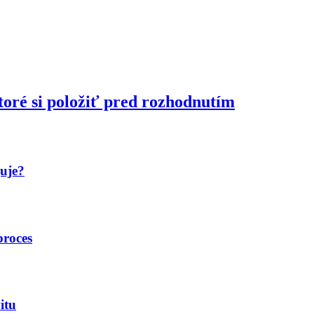
toré si položiť pred rozhodnutím
guje?
proces
itu