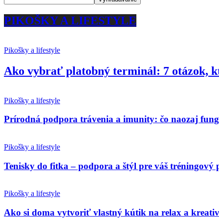
PIKOŠKY A LIFESTYLE
Pikošky a lifestyle
Ako vybrať platobný terminál: 7 otázok, k
Pikošky a lifestyle
Prírodná podpora trávenia a imunity: čo naozaj fun
Pikošky a lifestyle
Tenisky do fitka – podpora a štýl pre váš tréningový 
Pikošky a lifestyle
Ako si doma vytvoriť vlastný kútik na relax a kreativ