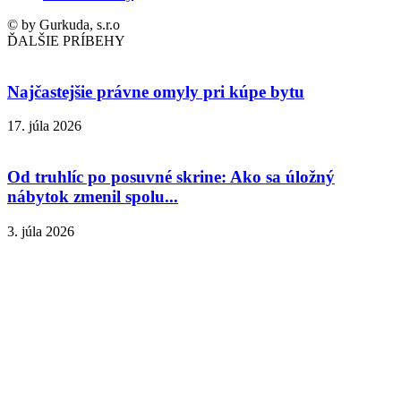
© by Gurkuda, s.r.o
ĎALŠIE PRÍBEHY
Najčastejšie právne omyly pri kúpe bytu
17. júla 2026
Od truhlíc po posuvné skrine: Ako sa úložný
nábytok zmenil spolu...
3. júla 2026