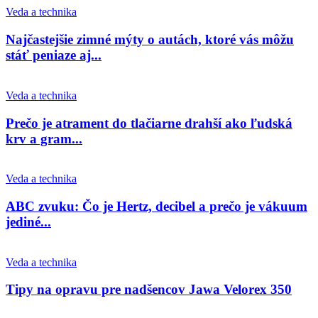
Veda a technika
Najčastejšie zimné mýty o autách, ktoré vás môžu
stáť peniaze aj...
Veda a technika
Prečo je atrament do tlačiarne drahší ako ľudská
krv a gram...
Veda a technika
ABC zvuku: Čo je Hertz, decibel a prečo je vákuum
jediné...
Veda a technika
Tipy na opravu pre nadšencov Jawa Velorex 350