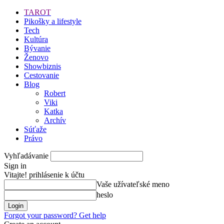
TAROT
Pikošky a lifestyle
Tech
Kultúra
Bývanie
Ženovo
Showbiznis
Cestovanie
Blog
Robert
Viki
Katka
Archív
Súťaže
Právo
Vyhľadávanie
Sign in
Vitajte! prihlásenie k účtu
Vaše užívateľské meno
heslo
Forgot your password? Get help