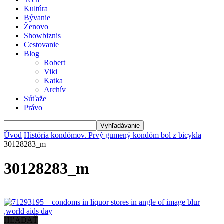
Kultúra
Bývanie
Ženovo
Showbiznis
Cestovanie
Blog
Robert
Viki
Katka
Archív
Súťaže
Právo
Úvod
História kondómov. Prvý gumený kondóm bol z bicykla
30128283_m
30128283_m
HĽADAŤ