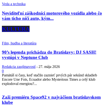
Veda a technika
Neviditeľní záškodníci motorového vozidla alebo čo
vám ticho ničí auto, kým...
KULTÚRA
Film, hudba a literatúra
90’s legenda prichádza do Bratislavy: DJ SASH!
vystúpi v Neptune Club
Redakcia zaujímavostí
-
27. mája 2026
0
Pamätáš si časy, keď stačilo zaznieť prvých pár sekúnd skladieb
Encore Une Fois, Ecuador alebo Mysterious Times a celý klub
explodoval energiou?...
Zaži premiéru Space92 v najväčšom bratislavskom
klube