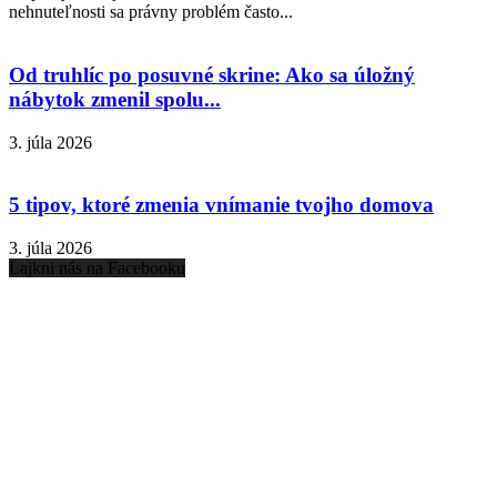
nehnuteľnosti sa právny problém často...
Od truhlíc po posuvné skrine: Ako sa úložný
nábytok zmenil spolu...
3. júla 2026
5 tipov, ktoré zmenia vnímanie tvojho domova
3. júla 2026
Lajkni nás na Facebooku