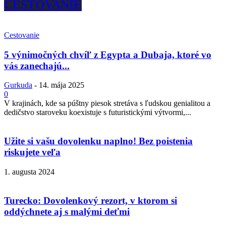
CESTOVANIE
Cestovanie
5 výnimočných chvíľ z Egypta a Dubaja, ktoré vo
vás zanechajú...
Gurkuda
-
14. mája 2025
0
V krajinách, kde sa púštny piesok stretáva s ľudskou genialitou a
dedičstvo staroveku koexistuje s futuristickými výtvormi,...
Užite si vašu dovolenku naplno! Bez poistenia
riskujete veľa
1. augusta 2024
Turecko: Dovolenkový rezort, v ktorom si
oddýchnete aj s malými deťmi