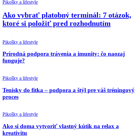
Pikošky a lifestyle
Ako vybrať platobný terminál: 7 otázok,
ktoré si položiť pred rozhodnutím
Pikošky a lifestyle
Prírodná podpora trávenia a imunity: čo naozaj
funguje?
Pikošky a lifestyle
Tenisky do fitka – podpora a štýl pre váš tréningový
proces
Pikošky a lifestyle
Ako si doma vytvoriť vlastný kútik na relax a
kreativitu