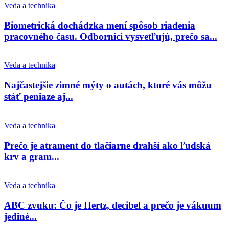
Veda a technika
Biometrická dochádzka mení spôsob riadenia
pracovného času. Odborníci vysvetľujú, prečo sa...
Veda a technika
Najčastejšie zimné mýty o autách, ktoré vás môžu
stáť peniaze aj...
Veda a technika
Prečo je atrament do tlačiarne drahší ako ľudská
krv a gram...
Veda a technika
ABC zvuku: Čo je Hertz, decibel a prečo je vákuum
jediné...