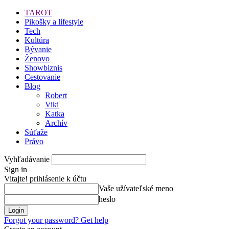
TAROT
Pikošky a lifestyle
Tech
Kultúra
Bývanie
Ženovo
Showbiznis
Cestovanie
Blog
Robert
Viki
Katka
Archív
Súťaže
Právo
Vyhľadávanie
Sign in
Vitajte! prihlásenie k účtu
Vaše užívateľské meno
heslo
Forgot your password? Get help