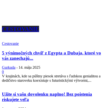
CESTOVANIE
Cestovanie
5 výnimočných chvíľ z Egypta a Dubaja, ktoré vo
vás zanechajú...
Gurkuda
-
14. mája 2025
0
V krajinách, kde sa púštny piesok stretáva s ľudskou genialitou a
dedičstvo staroveku koexistuje s futuristickými výtvormi,...
Užite si vašu dovolenku naplno! Bez poistenia
riskujete veľa