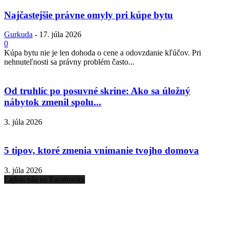
Najčastejšie právne omyly pri kúpe bytu
Gurkuda
-
17. júla 2026
0
Kúpa bytu nie je len dohoda o cene a odovzdanie kľúčov. Pri
nehnuteľnosti sa právny problém často...
Od truhlíc po posuvné skrine: Ako sa úložný
nábytok zmenil spolu...
3. júla 2026
5 tipov, ktoré zmenia vnímanie tvojho domova
3. júla 2026
Lajkni nás na Facebooku