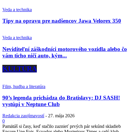
Veda a technika
Tipy na opravu pre nadšencov Jawa Velorex 350
Veda a technika
Neviditeľní záškodníci motorového vozidla alebo čo
vám ticho ničí auto, kým...
KULTÚRA
Film, hudba a literatúra
90’s legenda prichádza do Bratislavy: DJ SASH!
vystúpi v Neptune Club
Redakcia zaujímavostí
-
27. mája 2026
0
Pamätáš si časy, keď stačilo zaznieť prvých pár sekúnd skladieb
Encore Une Fois, Ecuador alebo Mysterious Times a celý klub