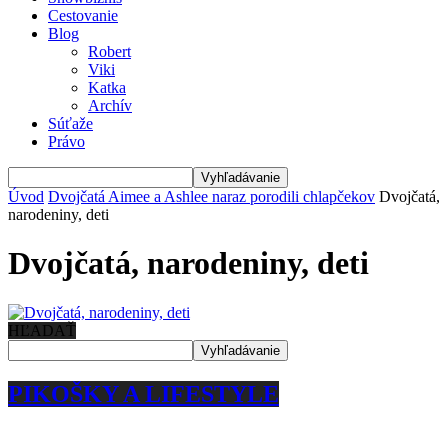
Cestovanie
Blog
Robert
Viki
Katka
Archív
Súťaže
Právo
Úvod
Dvojčatá Aimee a Ashlee naraz porodili chlapčekov
Dvojčatá,
narodeniny, deti
Dvojčatá, narodeniny, deti
HĽADAŤ
PIKOŠKY A LIFESTYLE