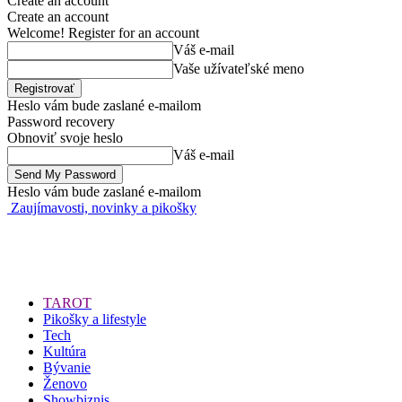
Create an account
Create an account
Welcome! Register for an account
Váš e-mail
Vaše užívateľské meno
Heslo vám bude zaslané e-mailom
Password recovery
Obnoviť svoje heslo
Váš e-mail
Heslo vám bude zaslané e-mailom
Zaujímavosti, novinky a pikošky
TAROT
Pikošky a lifestyle
Tech
Kultúra
Bývanie
Ženovo
Showbiznis