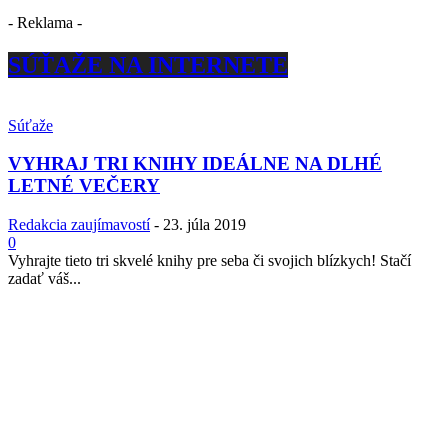
- Reklama -
SÚŤAŽE NA INTERNETE
Súťaže
VYHRAJ TRI KNIHY IDEÁLNE NA DLHÉ
LETNÉ VEČERY
Redakcia zaujímavostí
-
23. júla 2019
0
Vyhrajte tieto tri skvelé knihy pre seba či svojich blízkych! Stačí
zadať váš...