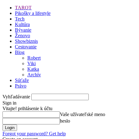
TAROT
Pikošky a lifestyle
Tech
Kultúra
Bývanie
Ženovo
Showbiznis
Cestovanie
Blog
Robert
Viki
Katka
Archív
Súťaže
Právo
Vyhľadávanie
Sign in
Vitajte! prihlásenie k účtu
Vaše užívateľské meno
heslo
Forgot your password? Get help