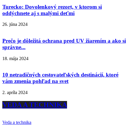
Turecko: Dovolenkový rezort, v ktorom si
oddýchnete aj s malými deťmi
26. júna 2024
Prečo je dôležitá ochrana pred UV žiarením a ako si
správne...
18. mája 2024
10 netradičných cestovateľských destinácií, ktoré
vám zmenia pohľad na svet
2. apríla 2024
VEDA A TECHNIKA
Veda a technika