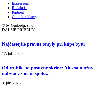
Impressum
Redakcia
Partneri
Cenník reklamy
© by Gurkuda, s.r.o
ĎALŠIE PRÍBEHY
Najčastejšie právne omyly pri kúpe bytu
17. júla 2026
Od truhlíc po posuvné skrine: Ako sa úložný
nábytok zmenil spolu...
3. júla 2026