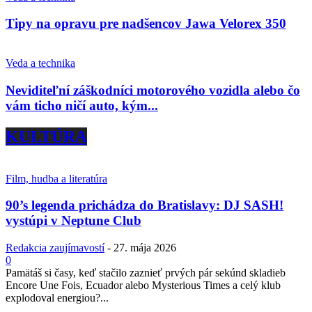
Tipy na opravu pre nadšencov Jawa Velorex 350
Veda a technika
Neviditeľní záškodníci motorového vozidla alebo čo
vám ticho ničí auto, kým...
KULTÚRA
Film, hudba a literatúra
90’s legenda prichádza do Bratislavy: DJ SASH!
vystúpi v Neptune Club
Redakcia zaujímavostí
-
27. mája 2026
0
Pamätáš si časy, keď stačilo zaznieť prvých pár sekúnd skladieb
Encore Une Fois, Ecuador alebo Mysterious Times a celý klub
explodoval energiou?...