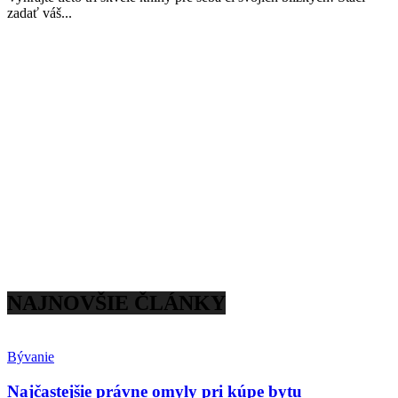
zadať váš...
NAJNOVŠIE ČLÁNKY
Bývanie
Najčastejšie právne omyly pri kúpe bytu