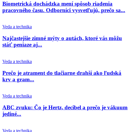
Biometrická dochádzka mení spôsob riadenia
pracovného času. Odborníci vysvetľujú, prečo sa...
Veda a technika
Najčastejšie zimné mýty o autách, ktoré vás môžu
stáť peniaze aj...
Veda a technika
Prečo je atrament do tlačiarne drahší ako ľudská
krv a gram...
Veda a technika
ABC zvuku: Čo je Hertz, decibel a prečo je vákuum
jediné...
Veda a technika