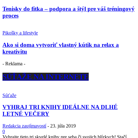
Tenisky do fitka – podpora a štýl pre váš tréningový
proces
Pikošky a lifestyle
Ako si doma vytvoriť vlastný kútik na relax a
kreativitu
- Reklama -
SÚŤAŽE NA INTERNETE
Súťaže
VYHRAJ TRI KNIHY IDEÁLNE NA DLHÉ
LETNÉ VEČERY
Redakcia zaujímavostí
-
23. júla 2019
0
Vyhrajte tieto tri skvelé knihy pre seba či svojich blízkych! Stačí