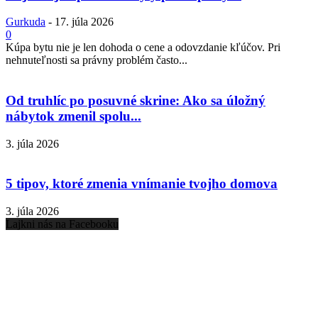
Gurkuda
-
17. júla 2026
0
Kúpa bytu nie je len dohoda o cene a odovzdanie kľúčov. Pri
nehnuteľnosti sa právny problém často...
Od truhlíc po posuvné skrine: Ako sa úložný
nábytok zmenil spolu...
3. júla 2026
5 tipov, ktoré zmenia vnímanie tvojho domova
3. júla 2026
Lajkni nás na Facebooku