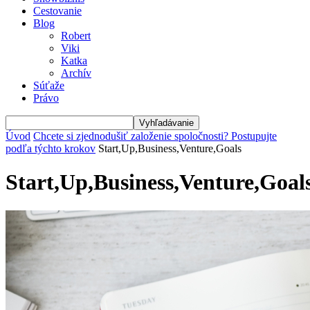
Cestovanie
Blog
Robert
Viki
Katka
Archív
Súťaže
Právo
Úvod
Chcete si zjednodušiť založenie spoločnosti? Postupujte
podľa týchto krokov
Start,Up,Business,Venture,Goals
Start,Up,Business,Venture,Goal