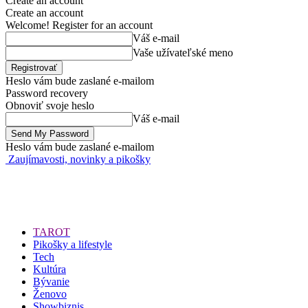
Create an account
Create an account
Welcome! Register for an account
Váš e-mail
Vaše užívateľské meno
Heslo vám bude zaslané e-mailom
Password recovery
Obnoviť svoje heslo
Váš e-mail
Heslo vám bude zaslané e-mailom
Zaujímavosti, novinky a pikošky
TAROT
Pikošky a lifestyle
Tech
Kultúra
Bývanie
Ženovo
Showbiznis