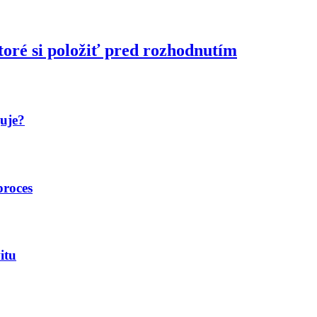
toré si položiť pred rozhodnutím
guje?
proces
itu