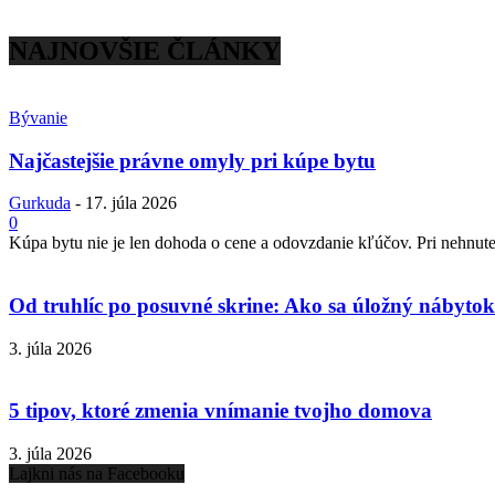
NAJNOVŠIE ČLÁNKY
Bývanie
Najčastejšie právne omyly pri kúpe bytu
Gurkuda
-
17. júla 2026
0
Kúpa bytu nie je len dohoda o cene a odovzdanie kľúčov. Pri nehnuteľ
Od truhlíc po posuvné skrine: Ako sa úložný nábytok 
3. júla 2026
5 tipov, ktoré zmenia vnímanie tvojho domova
3. júla 2026
Lajkni nás na Facebooku