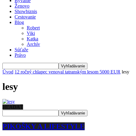
Bývanie
Ženovo
Showbiznis
Cestovanie
Blog
Robert
Viki
Katka
Archív
Súťaže
Právo
Úvod
12 ročný chlapec venoval tatranským lesom 5000 EUR
lesy
lesy
HĽADAŤ
PIKOŠKY A LIFESTYLE