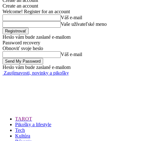
Create an account
Create an account
Welcome! Register for an account
Váš e-mail
Vaše užívateľské meno
Heslo vám bude zaslané e-mailom
Password recovery
Obnoviť svoje heslo
Váš e-mail
Heslo vám bude zaslané e-mailom
Zaujímavosti, novinky a pikošky
TAROT
Pikošky a lifestyle
Tech
Kultúra