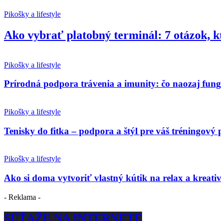
Pikošky a lifestyle
Ako vybrať platobný terminál: 7 otázok, k
Pikošky a lifestyle
Prírodná podpora trávenia a imunity: čo naozaj fun
Pikošky a lifestyle
Tenisky do fitka – podpora a štýl pre váš tréningový 
Pikošky a lifestyle
Ako si doma vytvoriť vlastný kútik na relax a kreativ
- Reklama -
SÚŤAŽE NA INTERNETE