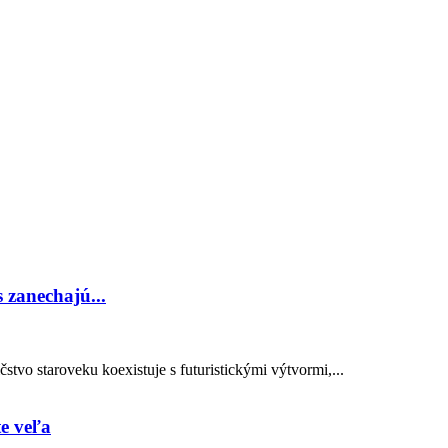
 zanechajú...
čstvo staroveku koexistuje s futuristickými výtvormi,...
te veľa