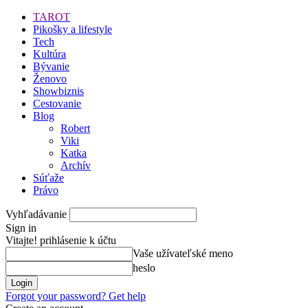
TAROT
Pikošky a lifestyle
Tech
Kultúra
Bývanie
Ženovo
Showbiznis
Cestovanie
Blog
Robert
Viki
Katka
Archív
Súťaže
Právo
Vyhľadávanie
Sign in
Vitajte! prihlásenie k účtu
Vaše užívateľské meno
heslo
Forgot your password? Get help