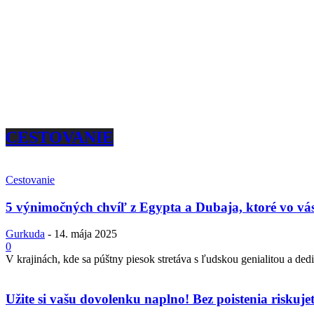
CESTOVANIE
Cestovanie
5 výnimočných chvíľ z Egypta a Dubaja, ktoré vo vás
Gurkuda
-
14. mája 2025
0
V krajinách, kde sa púštny piesok stretáva s ľudskou genialitou a dedi
Užite si vašu dovolenku naplno! Bez poistenia riskuje