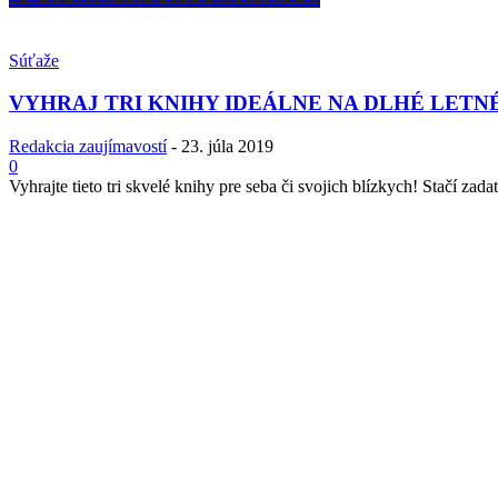
Súťaže
VYHRAJ TRI KNIHY IDEÁLNE NA DLHÉ LETN
Redakcia zaujímavostí
-
23. júla 2019
0
Vyhrajte tieto tri skvelé knihy pre seba či svojich blízkych! Stačí zadať