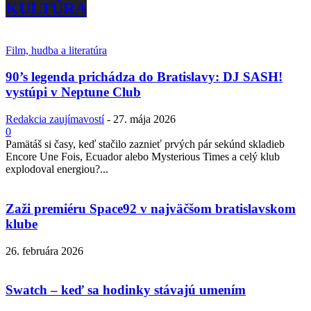
KULTÚRA
Film, hudba a literatúra
90’s legenda prichádza do Bratislavy: DJ SASH!
vystúpi v Neptune Club
Redakcia zaujímavostí
-
27. mája 2026
0
Pamätáš si časy, keď stačilo zaznieť prvých pár sekúnd skladieb
Encore Une Fois, Ecuador alebo Mysterious Times a celý klub
explodoval energiou?...
Zaži premiéru Space92 v najväčšom bratislavskom
klube
26. februára 2026
Swatch – keď sa hodinky stávajú umením