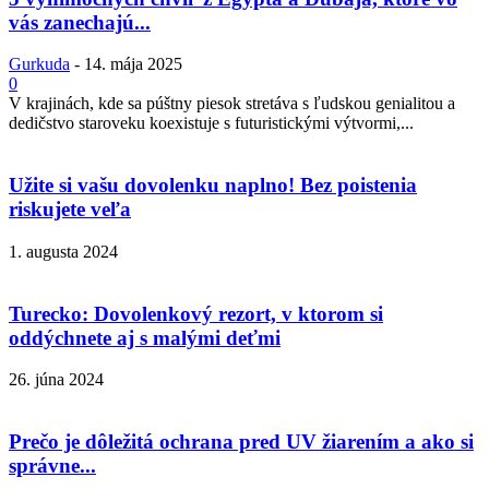
vás zanechajú...
Gurkuda
-
14. mája 2025
0
V krajinách, kde sa púštny piesok stretáva s ľudskou genialitou a
dedičstvo staroveku koexistuje s futuristickými výtvormi,...
Užite si vašu dovolenku naplno! Bez poistenia
riskujete veľa
1. augusta 2024
Turecko: Dovolenkový rezort, v ktorom si
oddýchnete aj s malými deťmi
26. júna 2024
Prečo je dôležitá ochrana pred UV žiarením a ako si
správne...