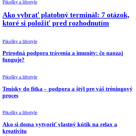
Pikošky a lifestyle
Ako vybrať platobný terminál: 7 otázok,
ktoré si položiť pred rozhodnutím
Pikošky a lifestyle
Prírodná podpora trávenia a imunity: čo naozaj
funguje?
Pikošky a lifestyle
Tenisky do fitka – podpora a štýl pre váš tréningový
proces
Pikošky a lifestyle
Ako si doma vytvoriť vlastný kútik na relax a
kreativitu