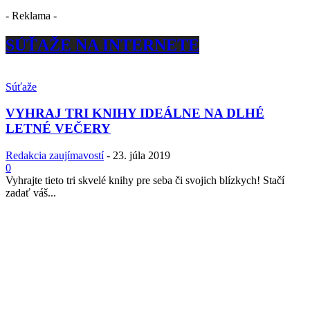
- Reklama -
SÚŤAŽE NA INTERNETE
Súťaže
VYHRAJ TRI KNIHY IDEÁLNE NA DLHÉ
LETNÉ VEČERY
Redakcia zaujímavostí
-
23. júla 2019
0
Vyhrajte tieto tri skvelé knihy pre seba či svojich blízkych! Stačí
zadať váš...