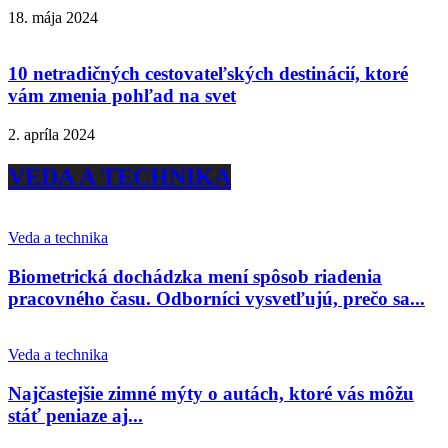
18. mája 2024
10 netradičných cestovateľských destinácií, ktoré
vám zmenia pohľad na svet
2. apríla 2024
VEDA A TECHNIKA
Veda a technika
Biometrická dochádzka mení spôsob riadenia
pracovného času. Odborníci vysvetľujú, prečo sa...
Veda a technika
Najčastejšie zimné mýty o autách, ktoré vás môžu
stáť peniaze aj...