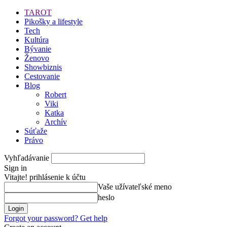
TAROT
Pikošky a lifestyle
Tech
Kultúra
Bývanie
Ženovo
Showbiznis
Cestovanie
Blog
Robert
Viki
Katka
Archív
Súťaže
Právo
Vyhľadávanie
Sign in
Vitajte! prihlásenie k účtu
Vaše užívateľské meno
heslo
Forgot your password? Get help