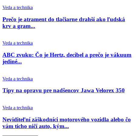
Veda a technika
Prečo je atrament do tlačiarne drahší ako ľudská
krv a gram...
Veda a technika
ABC zvuku: Čo je Hertz, decibel a prečo je vákuum
jediné...
Veda a technika
Tipy na opravu pre nadšencov Jawa Velorex 350
Veda a technika
Neviditeľní záškodníci motorového vozidla alebo čo
vám ticho ničí auto, kým...