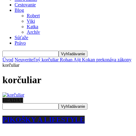
Cestovanie
Blog
Robert
Viki
Katka
Archív
Súťaže
Právo
Úvod
Neuveriteľný korčuliar Rohan Ajit Kokan prekonáva zákony
korčuliar
korčuliar
HĽADAŤ
PIKOŠKY A LIFESTYLE