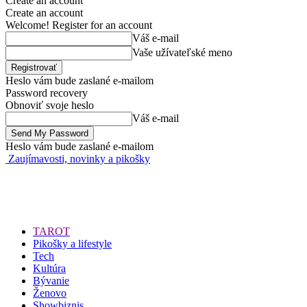
Create an account
Create an account
Welcome! Register for an account
Váš e-mail
Vaše užívateľské meno
Heslo vám bude zaslané e-mailom
Password recovery
Obnoviť svoje heslo
Váš e-mail
Heslo vám bude zaslané e-mailom
Zaujímavosti, novinky a pikošky
TAROT
Pikošky a lifestyle
Tech
Kultúra
Bývanie
Ženovo
Showbiznis