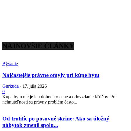
NAJNOVŠIE ČLÁNKY
Bývanie
Najčastejšie právne omyly pri kúpe bytu
Gurkuda
-
17. júla 2026
0
Kúpa bytu nie je len dohoda o cene a odovzdanie kľúčov. Pri
nehnuteľnosti sa právny problém často...
Od truhlíc po posuvné skrine: Ako sa úložný
nábytok zmenil spolu...