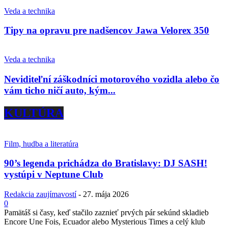
Veda a technika
Tipy na opravu pre nadšencov Jawa Velorex 350
Veda a technika
Neviditeľní záškodníci motorového vozidla alebo čo
vám ticho ničí auto, kým...
KULTÚRA
Film, hudba a literatúra
90’s legenda prichádza do Bratislavy: DJ SASH!
vystúpi v Neptune Club
Redakcia zaujímavostí
-
27. mája 2026
0
Pamätáš si časy, keď stačilo zaznieť prvých pár sekúnd skladieb
Encore Une Fois, Ecuador alebo Mysterious Times a celý klub