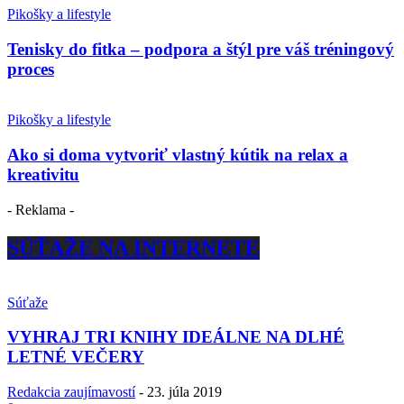
Pikošky a lifestyle
Tenisky do fitka – podpora a štýl pre váš tréningový
proces
Pikošky a lifestyle
Ako si doma vytvoriť vlastný kútik na relax a
kreativitu
- Reklama -
SÚŤAŽE NA INTERNETE
Súťaže
VYHRAJ TRI KNIHY IDEÁLNE NA DLHÉ
LETNÉ VEČERY
Redakcia zaujímavostí
-
23. júla 2019