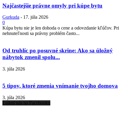
Najčastejšie právne omyly pri kúpe bytu
Gurkuda
-
17. júla 2026
0
Kúpa bytu nie je len dohoda o cene a odovzdanie kľúčov. Pri
nehnuteľnosti sa právny problém často...
Od truhlíc po posuvné skrine: Ako sa úložný
nábytok zmenil spolu...
3. júla 2026
5 tipov, ktoré zmenia vnímanie tvojho domova
3. júla 2026
Lajkni nás na Facebooku