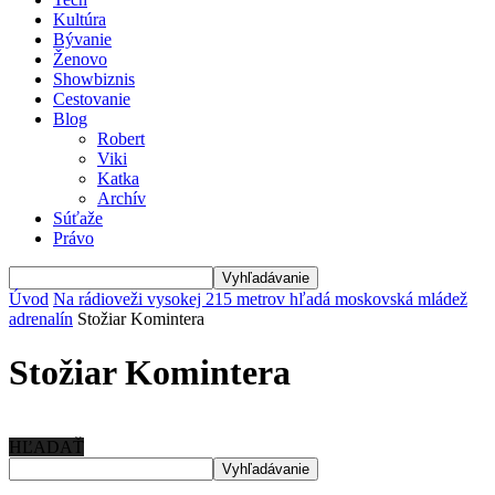
Kultúra
Bývanie
Ženovo
Showbiznis
Cestovanie
Blog
Robert
Viki
Katka
Archív
Súťaže
Právo
Úvod
Na rádioveži vysokej 215 metrov hľadá moskovská mládež
adrenalín
Stožiar Komintera
Stožiar Komintera
HĽADAŤ