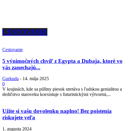
CESTOVANIE
Cestovanie
5 výnimočných chvíľ z Egypta a Dubaja, ktoré vo
vás zanechajú...
Gurkuda
-
14. mája 2025
0
V krajinách, kde sa púštny piesok stretáva s ľudskou genialitou a
dedičstvo staroveku koexistuje s futuristickými výtvormi,...
Užite si vašu dovolenku naplno! Bez poistenia
riskujete veľa
1. augusta 2024