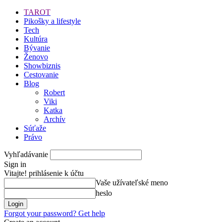
TAROT
Pikošky a lifestyle
Tech
Kultúra
Bývanie
Ženovo
Showbiznis
Cestovanie
Blog
Robert
Viki
Katka
Archív
Súťaže
Právo
Vyhľadávanie
Sign in
Vitajte! prihlásenie k účtu
Vaše užívateľské meno
heslo
Forgot your password? Get help