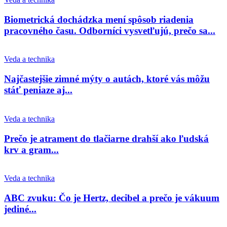
Biometrická dochádzka mení spôsob riadenia
pracovného času. Odborníci vysvetľujú, prečo sa...
Veda a technika
Najčastejšie zimné mýty o autách, ktoré vás môžu
stáť peniaze aj...
Veda a technika
Prečo je atrament do tlačiarne drahší ako ľudská
krv a gram...
Veda a technika
ABC zvuku: Čo je Hertz, decibel a prečo je vákuum
jediné...