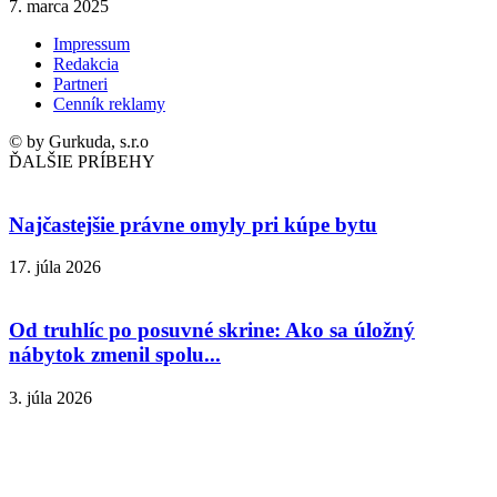
7. marca 2025
Impressum
Redakcia
Partneri
Cenník reklamy
© by Gurkuda, s.r.o
ĎALŠIE PRÍBEHY
Najčastejšie právne omyly pri kúpe bytu
17. júla 2026
Od truhlíc po posuvné skrine: Ako sa úložný
nábytok zmenil spolu...
3. júla 2026