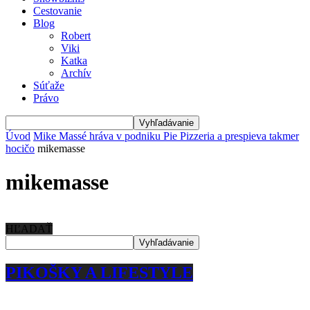
Cestovanie
Blog
Robert
Viki
Katka
Archív
Súťaže
Právo
Úvod
Mike Massé hráva v podniku Pie Pizzeria a prespieva takmer
hocičo
mikemasse
mikemasse
HĽADAŤ
PIKOŠKY A LIFESTYLE