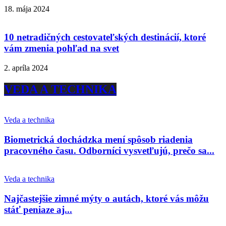
18. mája 2024
10 netradičných cestovateľských destinácií, ktoré
vám zmenia pohľad na svet
2. apríla 2024
VEDA A TECHNIKA
Veda a technika
Biometrická dochádzka mení spôsob riadenia
pracovného času. Odborníci vysvetľujú, prečo sa...
Veda a technika
Najčastejšie zimné mýty o autách, ktoré vás môžu
stáť peniaze aj...