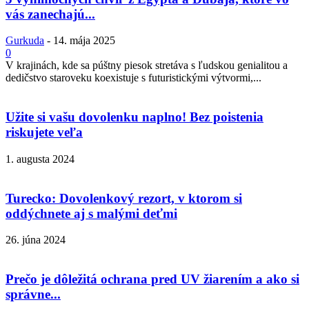
vás zanechajú...
Gurkuda
-
14. mája 2025
0
V krajinách, kde sa púštny piesok stretáva s ľudskou genialitou a
dedičstvo staroveku koexistuje s futuristickými výtvormi,...
Užite si vašu dovolenku naplno! Bez poistenia
riskujete veľa
1. augusta 2024
Turecko: Dovolenkový rezort, v ktorom si
oddýchnete aj s malými deťmi
26. júna 2024
Prečo je dôležitá ochrana pred UV žiarením a ako si
správne...