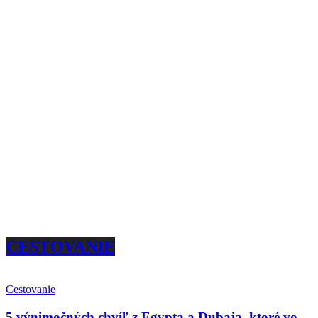
CESTOVANIE
Cestovanie
5 výnimočných chvíľ z Egypta a Dubaja, ktoré vo