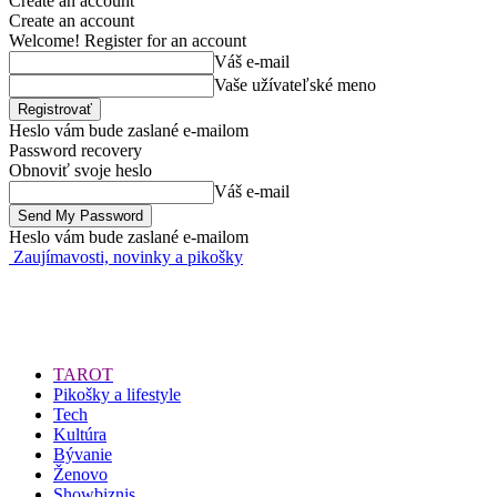
Create an account
Create an account
Welcome! Register for an account
Váš e-mail
Vaše užívateľské meno
Heslo vám bude zaslané e-mailom
Password recovery
Obnoviť svoje heslo
Váš e-mail
Heslo vám bude zaslané e-mailom
Zaujímavosti, novinky a pikošky
TAROT
Pikošky a lifestyle
Tech
Kultúra
Bývanie
Ženovo
Showbiznis