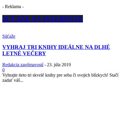
- Reklama -
SÚŤAŽE NA INTERNETE
Súťaže
VYHRAJ TRI KNIHY IDEÁLNE NA DLHÉ
LETNÉ VEČERY
Redakcia zaujímavostí
-
23. júla 2019
0
Vyhrajte tieto tri skvelé knihy pre seba či svojich blízkych! Stačí
zadať váš...