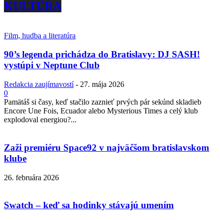
KULTÚRA
Film, hudba a literatúra
90’s legenda prichádza do Bratislavy: DJ SASH!
vystúpi v Neptune Club
Redakcia zaujímavostí
-
27. mája 2026
0
Pamätáš si časy, keď stačilo zaznieť prvých pár sekúnd skladieb
Encore Une Fois, Ecuador alebo Mysterious Times a celý klub
explodoval energiou?...
Zaži premiéru Space92 v najväčšom bratislavskom
klube
26. februára 2026
Swatch – keď sa hodinky stávajú umením