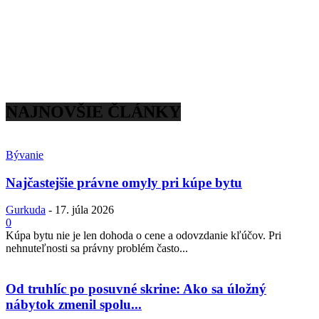
NAJNOVŠIE ČLÁNKY
Bývanie
Najčastejšie právne omyly pri kúpe bytu
Gurkuda
-
17. júla 2026
0
Kúpa bytu nie je len dohoda o cene a odovzdanie kľúčov. Pri
nehnuteľnosti sa právny problém často...
Od truhlíc po posuvné skrine: Ako sa úložný
nábytok zmenil spolu...