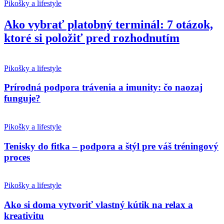
Pikošky a lifestyle
Ako vybrať platobný terminál: 7 otázok,
ktoré si položiť pred rozhodnutím
Pikošky a lifestyle
Prírodná podpora trávenia a imunity: čo naozaj
funguje?
Pikošky a lifestyle
Tenisky do fitka – podpora a štýl pre váš tréningový
proces
Pikošky a lifestyle
Ako si doma vytvoriť vlastný kútik na relax a
kreativitu