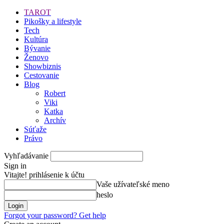
TAROT
Pikošky a lifestyle
Tech
Kultúra
Bývanie
Ženovo
Showbiznis
Cestovanie
Blog
Robert
Viki
Katka
Archív
Súťaže
Právo
Vyhľadávanie
Sign in
Vitajte! prihlásenie k účtu
Vaše užívateľské meno
heslo
Forgot your password? Get help