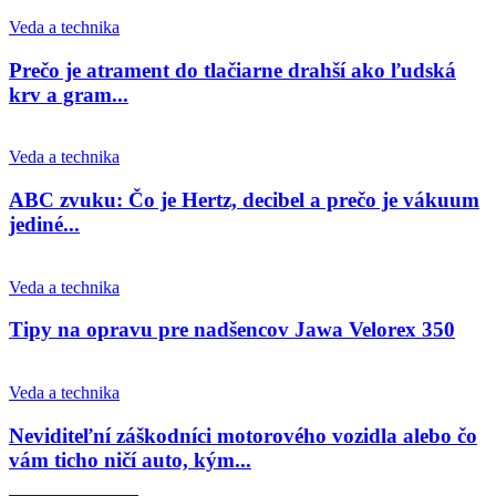
Veda a technika
Prečo je atrament do tlačiarne drahší ako ľudská
krv a gram...
Veda a technika
ABC zvuku: Čo je Hertz, decibel a prečo je vákuum
jediné...
Veda a technika
Tipy na opravu pre nadšencov Jawa Velorex 350
Veda a technika
Neviditeľní záškodníci motorového vozidla alebo čo
vám ticho ničí auto, kým...